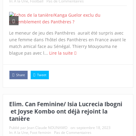
In:
A la Une
,
Football
Pas de Commentaires
Le meneur de jeu des Panthères aurait été surpris avec
une femme dans l’hôtel des Panthères en France avant le
match amical face au Sénégal. Thierry Mouyouma ne
blague pas avec l...
Lire la suite
Share
Tweet
Elim. Can Feminine/ Isia Lucrecia Ibogni
et Joyse Kombo ont déjà rejoint la
tanière
Publié par
Jean Claude NOUNAMO
on:
septembre 18, 2023
In:
A la Une
,
Foot feminin
Pas de Commentaires