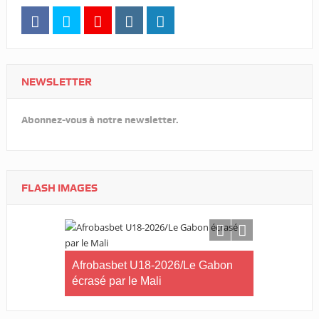
NEWSLETTER
Abonnez-vous à notre newsletter.
FLASH IMAGES
Libreville
Afrobasbet U18-2026/Le Gabon
Cross Solid
 samedi !
écrasé par le Mali
Lébamba/Lo
que jamais 