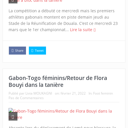
La compétition a débuté ce mercredi mais les premiers
athlètes gabonais montent en piste demain jeudi au
Stade de la Réunification de Douala. C’est ce mercredi 23
mars que le 1er championnat...
Lire la suite
Share
Tweet
Gabon-Togo féminins/Retour de Flora
Bouyi dans la tanière
Publié par
Livia MOUKAGNI
on:
février 21, 2022
In:
Foot feminin
Pas de Commentaires
Absente lors du déplacement de Lomé pour blessure, la