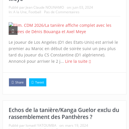
Publié par
Jean Claude NOUNAMO
on:
juin 03, 2024
In:
A la Une
,
Football
Pas de Commentaires
Le joueur de Los Angeles (D1 des Etats-Unis) est arrivé le
premier au Maroc en début de soirée suivi un peu plus
tard du joueur du CS Constantine (D1 algérienne).
Annoncé pour arriver le 2 j...
Lire la suite
Share
Tweet
Echos de la tanière/Kanga Guelor exclu du
rassemblement des Panthères ?
Publié par
Ismaël YATOUMBA
on:
mars 19, 2024