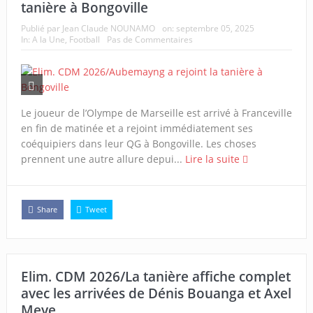
tanière à Bongoville
Publié par
Jean Claude NOUNAMO
on:
septembre 05, 2025
In:
A la Une
,
Football
Pas de Commentaires
Le joueur de l’Olympe de Marseille est arrivé à Franceville
en fin de matinée et a rejoint immédiatement ses
coéquipiers dans leur QG à Bongoville. Les choses
prennent une autre allure depui...
Lire la suite
Share
Tweet
Elim. CDM 2026/La tanière affiche complet
avec les arrivées de Dénis Bouanga et Axel
Meye