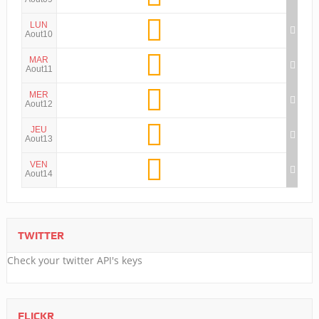
LUN
Aout10
MAR
Aout11
MER
Aout12
JEU
Aout13
VEN
Aout14
TWITTER
Check your twitter API's keys
FLICKR