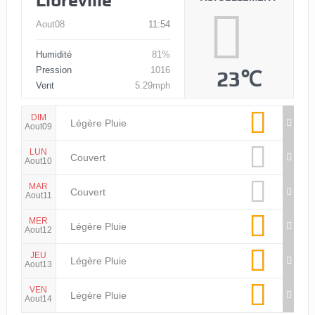
Libreville
Aout08
11:54
Humidité
81%
Pression
1016
23℃
Vent
5.29mph
DIM
Légère Pluie
Aout09
LUN
Couvert
Aout10
MAR
Couvert
Aout11
MER
Légère Pluie
Aout12
JEU
Légère Pluie
Aout13
VEN
Légère Pluie
Aout14