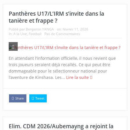
Panthères U17/L’IRM s’invite dans la
tanière et frappe ?
Publié par
Benjamin YANGA
on:
février 11, 2026
In:
A la Une
,
Football
Pas de Commentaires
En attendant l’information officielle, il nous revient que
trois joueurs seraient déjà recallés. Ce qui peut être
dommageable pour le sélectionneur national pour
l’aventure de Kinshasa. Les...
Lire la suite
Share
Tweet
Elim. CDM 2026/Aubemayng a rejoint la