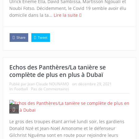
Ulrick Eneme Ella, David Sambissa, Martisson Ngouali et
Noubi Fotso. Décidemment, le Covid 19 semble avoir élu
domicile dans la ta...
Lire la suite
Share
Tweet
Echos des Panthères/La tanière se
complète de plus en plus à Dubaï
Publié par
Jean Claude NOUNAMO
on:
décembre 29, 2021
In:
Football
Pas de Commentaires
Le gros des troupes étant arrivé lundi soir, les gardiens
Donald Nzé et Jean-Noël Amonome et le défenseur
Gilchrist Nguéma sont en route pour rejoindre leurs