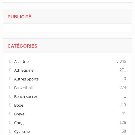
PUBLICITÉ
CATÉGORIES
A la Une
3 345
Athletisme
271
Autres Sports
3
Basketball
274
Beach soccer
1
Boxe
113
Breve
11
Cnog
126
Cyclisme
58