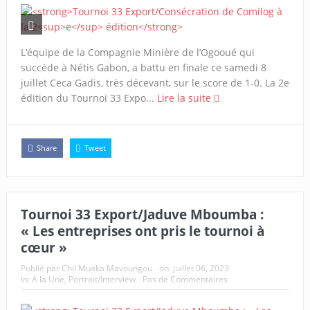
L’équipe de la Compagnie Minière de l’Ogooué qui
succède à Nétis Gabon, a battu en finale ce samedi 8
juillet Ceca Gadis, très décevant, sur le score de 1-0. La 2e
édition du Tournoi 33 Expo...
Lire la suite
Share
Tweet
Tournoi 33 Export/Jaduve Mboumba :
« Les entreprises ont pris le tournoi à
cœur »
Publié par
Chil Muaka Mavoungou
on:
juillet 06, 2023
In:
A la Une
,
Portrait/Interview
Pas de Commentaires