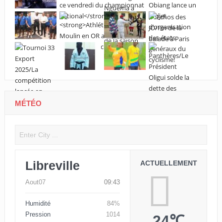
MÉTÉO
Libreville
ACTUELLEMENT
Aout07
09:43
Humidité
84%
Pression
1014
24℃