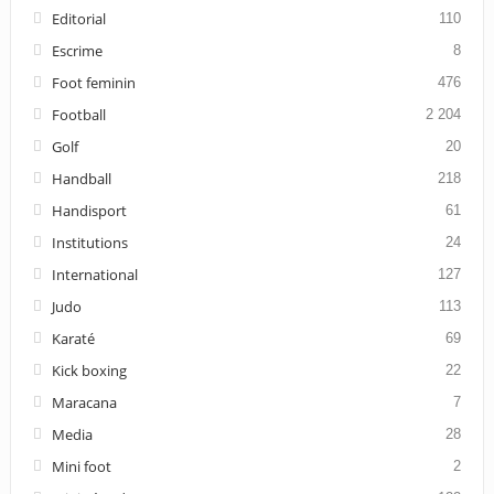
Editorial
110
Escrime
8
Foot feminin
476
Football
2 204
Golf
20
Handball
218
Handisport
61
Institutions
24
International
127
Judo
113
Karaté
69
Kick boxing
22
Maracana
7
Media
28
Mini foot
2