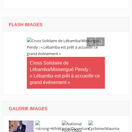
FLASH IMAGES
Tournoi nat
té plus
Cross Solidaire de
Woleu-Ntem 
 !
Lébamba/Missengué Pendy :
demi-finale
« Lébamba est prêt à accueillir ce
grand événement »
GALERIE IMAGES