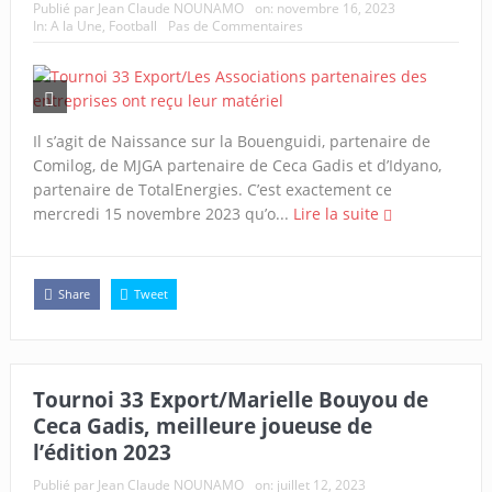
Publié par
Jean Claude NOUNAMO
on:
novembre 16, 2023
In:
A la Une
,
Football
Pas de Commentaires
Il s’agit de Naissance sur la Bouenguidi, partenaire de
Comilog, de MJGA partenaire de Ceca Gadis et d’Idyano,
partenaire de TotalEnergies. C’est exactement ce
mercredi 15 novembre 2023 qu’o...
Lire la suite
Share
Tweet
Tournoi 33 Export/Marielle Bouyou de
Ceca Gadis, meilleure joueuse de
l’édition 2023
Publié par
Jean Claude NOUNAMO
on:
juillet 12, 2023