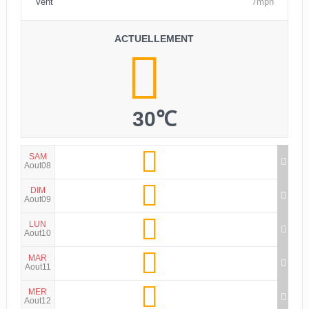
Vent
7mph
ACTUELLEMENT
30℃
SAM
Aout08
DIM
Aout09
LUN
Aout10
MAR
Aout11
MER
Aout12