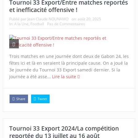
Tournoi 33 Export/Entre matches reportés
et inefficacité offensive !
Publié par
Jean Claude NOUNAMO
on:
août 20, 2025
In:
A la Une
,
Football
Pas de Commentaires
Trois matches en une journée dont deux de Gabon 24, les
fêtes ici et là en seraient là principale cause. On a joué la
3e journée du Tournoi 33 Export samedi dernier. Si la
journée a été asse...
Lire la suite
Share
Tweet
Tournoi 33 Export 2024/La compétition
reportée du 13 juillet au 16 août