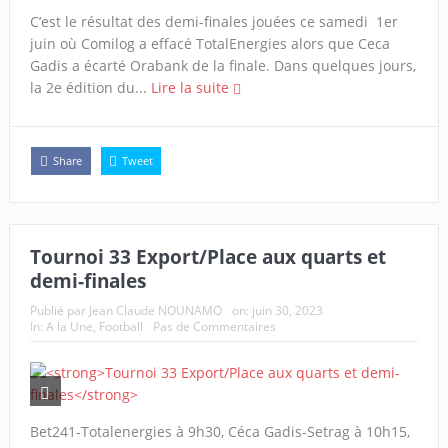
C’est le résultat des demi-finales jouées ce samedi 1er
juin où Comilog a effacé TotalEnergies alors que Ceca
Gadis a écarté Orabank de la finale. Dans quelques jours,
la 2e édition du...
Lire la suite
Share
Tweet
Tournoi 33 Export/Place aux quarts et
demi-finales
Publié par
Jean Claude NOUNAMO
on:
juin 30, 2023
In:
A la Une
,
Football
Pas de Commentaires
Bet241-Totalenergies à 9h30, Céca Gadis-Setrag à 10h15,