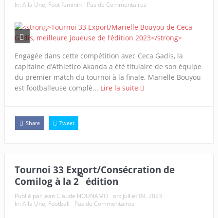
In:
A la Une
,
Foot feminin
Pas de Commentaires
Engagée dans cette compétition avec Ceca Gadis, la
capitaine d’Athletico Akanda a été titulaire de son équipe
du premier match du tournoi à la finale. Marielle Bouyou
est footballeuse complè...
Lire la suite
Share
Tweet
Tournoi 33 Export/Consécration de
e
Comilog à la 2
édition
Publié par
Jean Claude NOUNAMO
on:
juillet 09, 2023
In:
A la Une
,
Football
Pas de Commentaires