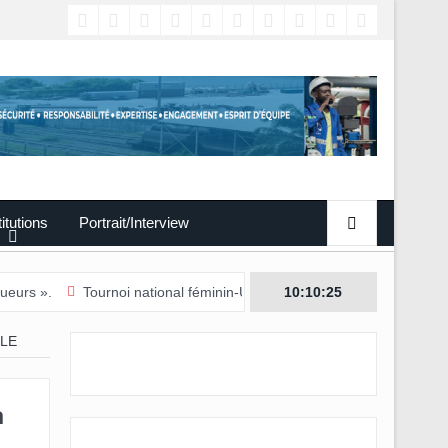
titutions
Portrait/Interview
Tournoi national féminin-U20/L’Estuaire première équipe qualifiée pou
10:10:26
LLE
à