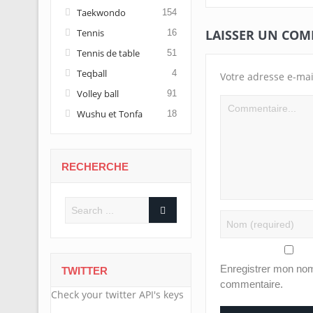
Taekwondo
154
Tennis
LAISSER UN CO
16
Tennis de table
51
Teqball
4
Votre adresse e-mai
Volley ball
91
Wushu et Tonfa
18
RECHERCHE
Enregistrer mon nom
TWITTER
commentaire.
Check your twitter API's keys