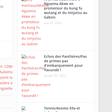
Nguema Akwe en
été
promoteur du kung fu
wutang et du ninjutsu au
Gabon.
juin 01, 2022
Echos des Panthères/Pas
de primes pas
d’embarquement pour
Yaoundé !
janvier 05, 2022
Tennis/Avomo Ella et