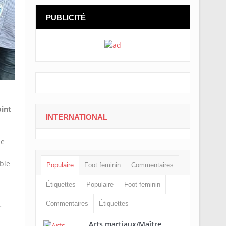
PUBLICITÉ
oint
INTERNATIONAL
le
ble
Populaire
Foot feminin
Commentaires
Étiquettes
Populaire
Foot feminin
Commentaires
Étiquettes
r
Arts martiaux/Maître