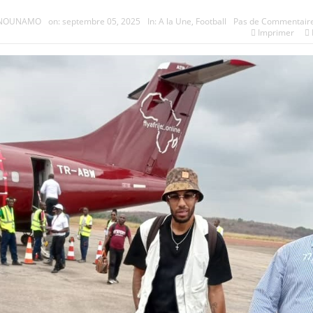
e NOUNAMO
on:
septembre 05, 2025
In:
A la Une
,
Football
Pas de Commentair
Imprimer