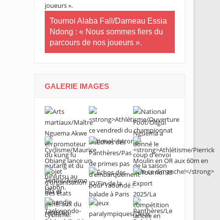
in-U20/Le
stuaire en
Tournoi Alaba Fall/Darneau Essia
Tournoi nat
Ndong : « Nous sommes fiers du
U20/L’Estua
parcours de nos joueurs ».
qualifiée po
GALERIE IMAGES