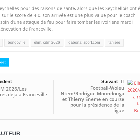
eychelles pour des raisons de santé, alors que les Seychellois ont 
sur le score de 4-0, son arrivée est une plus-value pour le coach
in d’une attaque de feu pour faire tomber les Ivoiriens mardi
énovation de Franceville.
bongoville
élim. cdm 2026
gabonallsport.com
tanière
eet
édent
Suivant
Football-Woleu
DM 2026/Les
Ntem/Rodrigue Moundouga
es déjà à Franceville
et Thierry Eneme en course
pour la présidence de la
ligue
AUTEUR