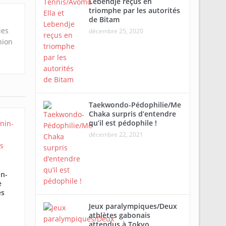
Lebendje reçus en
triomphe par les autorités
de Bitam
ues
décembre 25, 2020
nion
Taekwondo-Pédophilie/Me
Chaka surpris d’entendre
qu’il est pédophile !
décembre 22, 2021
in-
e
es
Jeux paralympiques/Deux
athlètes gabonais
attendus à Tokyo