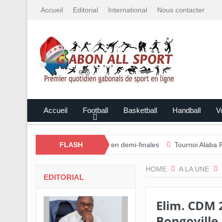
Accueil
Editorial
International
Nous contacter
Accueil
Football
Basketball
Handball
Vo
Ntem rejoint l’Estuaire en demi-finales
FLASH
Tournoi Alaba Fall/Darnea
HOME
A LA UNE
EDITORIAL
Elim. CDM 
Bongoville