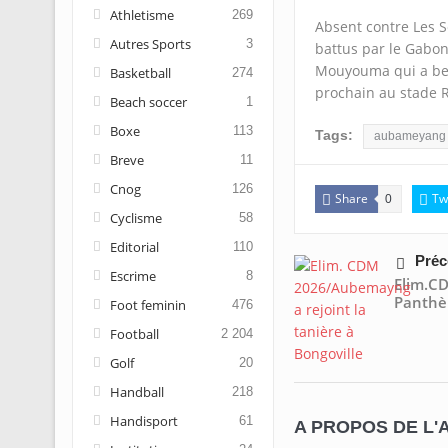
Athletisme
269
Absent contre Les S
Autres Sports
3
battus par le Gabon 
Mouyouma qui a beso
Basketball
274
prochain au stade R
Beach soccer
1
Boxe
113
Tags:
aubameyang
Breve
11
Cnog
126
Share
Tw
0
Cyclisme
58
Editorial
110
Préc
Escrime
8
Elim.C
Panthèr
Foot feminin
476
Football
2 204
Golf
20
Handball
218
Handisport
61
A PROPOS DE L'