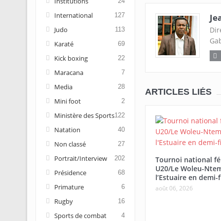
Institutions
24
International
127
Je
Judo
Dir
113
Gab
Karaté
69
Kick boxing
22
Maracana
7
Media
28
ARTICLES LIÉS
Mini foot
2
Ministère des Sports
122
Natation
40
Non classé
27
Portrait/Interview
202
Tournoi national f
U20/Le Woleu-Ntem
Présidence
68
l’Estuaire en demi-f
Primature
6
août 06, 2026
Rugby
16
Sports de combat
4