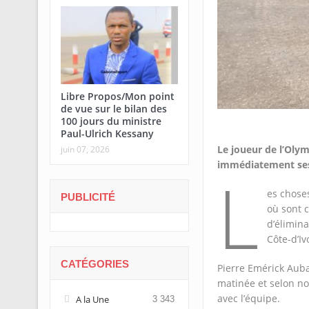
Libre Propos/Mon point
de vue sur le bilan des
100 jours du ministre
Paul-Ulrich Kessany
Le joueur de l’Olym
juin 07, 2026
immédiatement ses 
L
es chose
PUBLICITÉ
où sont 
d’élimin
Côte-d’Iv
CATÉGORIES
Pierre Emérick Auba
matinée et selon n
avec l’équipe.
A la Une
3 343