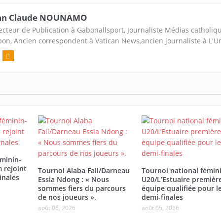
an Claude NOUNAMO
ecteur de Publication à Gabonallsport, Journaliste Médias catholiq
on, Ancien correspondent à Vatican News,ancien journaliste à L'U
éminin-
 rejoint
Tournoi Alaba Fall/Darneau
Tournoi national fémin
inales
Essia Ndong : « Nous
U20/L’Estuaire premièr
sommes fiers du parcours
équipe qualifiée pour l
de nos joueurs ».
demi-finales
août 06, 2026
août 05, 2026