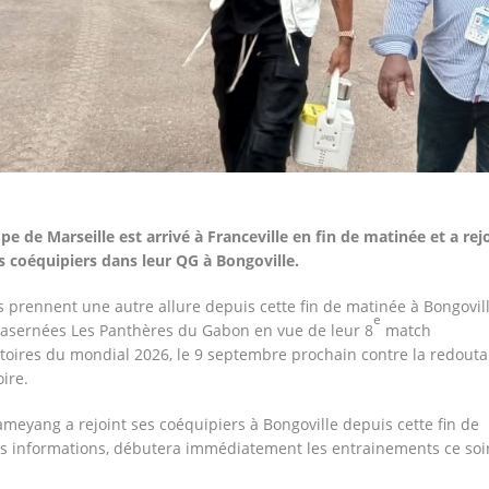
pe de Marseille est arrivé à Franceville en fin de matinée et a rej
coéquipiers dans leur QG à Bongoville.
s prennent une autre allure depuis cette fin de matinée à Bongovil
e
casernées Les Panthères du Gabon en vue de leur 8
match
atoires du mondial 2026, le 9 septembre prochain contre la redouta
oire.
meyang a rejoint ses coéquipiers à Bongoville depuis cette fin de
os informations, débutera immédiatement les entrainements ce soi