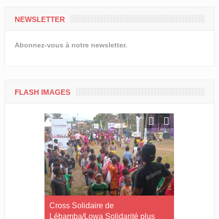
NEWSLETTER
Abonnez-vous à notre newsletter.
FLASH IMAGES
Le Gabon
Cross Solidaire de
Cross Solid
Lébamba/Lowa Solidarité plus
Lébamba/M