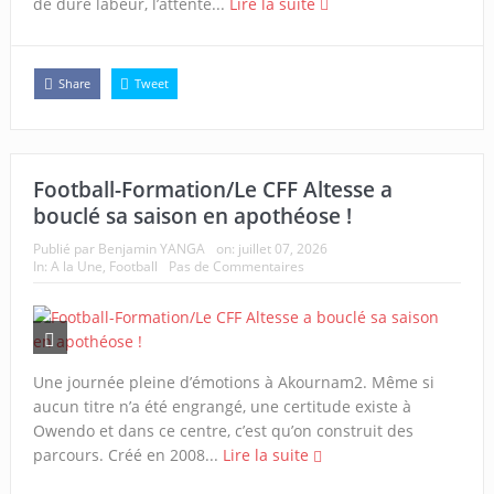
de dure labeur, l’attente...
Lire la suite
Share
Tweet
Football-Formation/Le CFF Altesse a
bouclé sa saison en apothéose !
Publié par
Benjamin YANGA
on:
juillet 07, 2026
In:
A la Une
,
Football
Pas de Commentaires
Une journée pleine d’émotions à Akournam2. Même si
aucun titre n’a été engrangé, une certitude existe à
Owendo et dans ce centre, c’est qu’on construit des
parcours. Créé en 2008...
Lire la suite