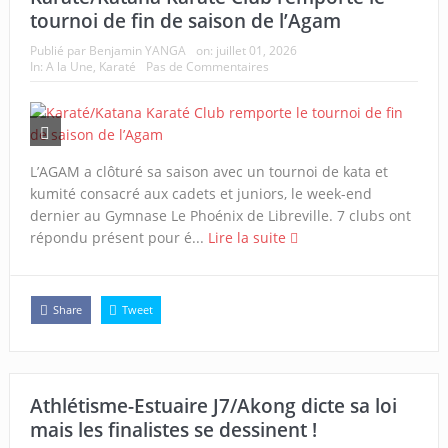
tournoi de fin de saison de l’Agam
Publié par
Benjamin YANGA
on:
juillet 01, 2026
In:
A la Une
,
Karaté
Pas de Commentaires
L’AGAM a clôturé sa saison avec un tournoi de kata et
kumité consacré aux cadets et juniors, le week-end
dernier au Gymnase Le Phoénix de Libreville. 7 clubs ont
répondu présent pour é...
Lire la suite
Share
Tweet
Athlétisme-Estuaire J7/Akong dicte sa loi
mais les finalistes se dessinent !