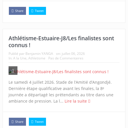
Share
Tweet
Athlétisme-Estuaire-J8/Les finalistes sont
connus !
Publié par
Benjamin YANGA
on:
juillet 06, 2026
In:
A la Une
,
Athletisme
Pas de Commentaires
Le samedi 4 juillet 2026. Stade de l’Amitié d’Angondjé.
Dernière étape qualificative avant les finales, la 8ᵉ
journée a départagé les prétendants au titre dans une
ambiance de pression. La l...
Lire la suite
Share
Tweet