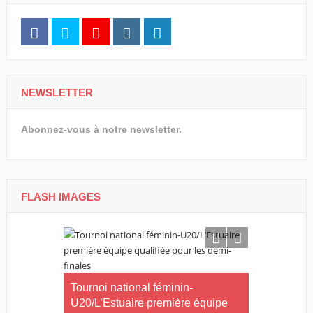
NEWSLETTER
Abonnez-vous à notre newsletter.
FLASH IMAGES
CNOG/Le m
rneau Essia
Tournoi national féminin-
s’engage d
 fiers du
U20/L’Estuaire première équipe