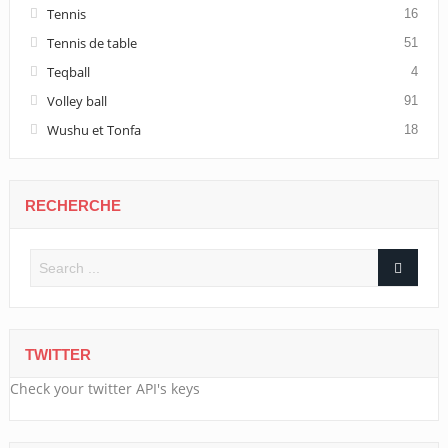
Tennis
16
Tennis de table
51
Teqball
4
Volley ball
91
Wushu et Tonfa
18
RECHERCHE
TWITTER
Check your twitter API's keys