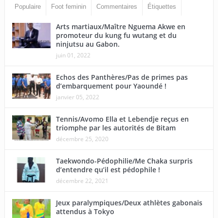
Populaire
Foot feminin
Commentaires
Étiquettes
Arts martiaux/Maître Nguema Akwe en
promoteur du kung fu wutang et du
ninjutsu au Gabon.
juin 01, 2022
Echos des Panthères/Pas de primes pas
d’embarquement pour Yaoundé !
janvier 05, 2022
Tennis/Avomo Ella et Lebendje reçus en
triomphe par les autorités de Bitam
décembre 25, 2020
Taekwondo-Pédophilie/Me Chaka surpris
d’entendre qu’il est pédophile !
décembre 22, 2021
Jeux paralympiques/Deux athlètes gabonais
attendus à Tokyo