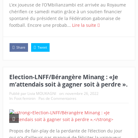
L’ex joueuse de l’O’Mbilianzambi est arrivée au Royaume
chérifien ce samedi matin grâce à un soutien financier
spontané du président de la Fédération gabonaise de
football. Encore une probab...
Lire la suite
Share
Tweet
Election-LNFF/Bérangère Minang : «Je
m’attendais soit à gagner soit à perdre ».
Publié par
Livia MOUKAGNI
on:
novembre 26, 2022
In:
Foot feminin
Pas de Commentaires
Propos de fair-play de la perdante de l’élection du jour
qui n’a d’ailleurs pas manqué de féliciter la vainqueur.