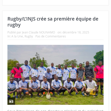
Rugby/L’INJS crée sa première équipe de
rugby
Publié par
Jean Claude NOUNAMO
on:
décembre 18, 2025
In:
A la Une
,
Rugby
Pas de Commentaires