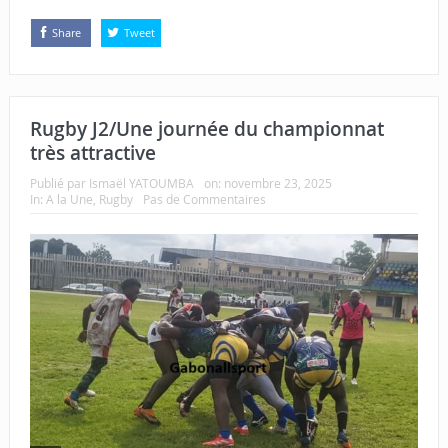
Share
Tweet
Rugby J2/Une journée du championnat
très attractive
Publié par
Ismaël YATOUMBA
on:
novembre 23, 2025
In:
A la Une
,
Rugby
Pas de Commentaires