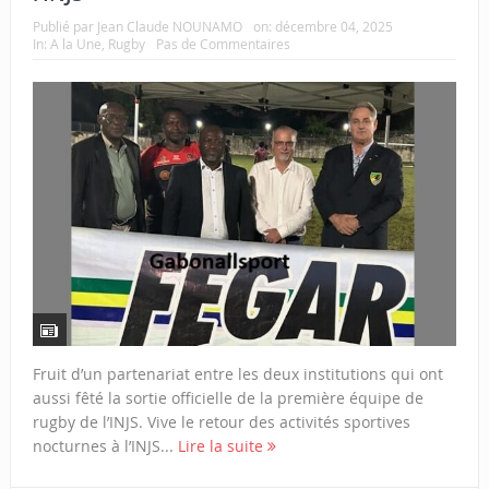
Publié par
Jean Claude NOUNAMO
on:
décembre 04, 2025
In:
A la Une
,
Rugby
Pas de Commentaires
Fruit d’un partenariat entre les deux institutions qui ont
aussi fêté la sortie officielle de la première équipe de
rugby de l’INJS. Vive le retour des activités sportives
nocturnes à l’INJS...
Lire la suite