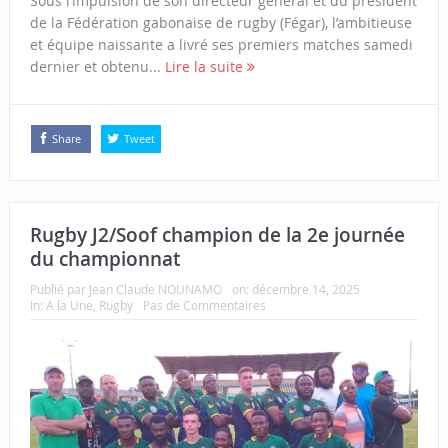
Sous l’impulsion de son directeur général et du président
de la Fédération gabonaise de rugby (Fégar), l’ambitieuse
et équipe naissante a livré ses premiers matches samedi
dernier et obtenu...
Lire la suite
Share
Tweet
Rugby J2/Soof champion de la 2e journée
du championnat
Publié par
Jean Claude NOUNAMO
on:
décembre 14, 2025
In:
A la Une
,
Rugby
Pas de Commentaires