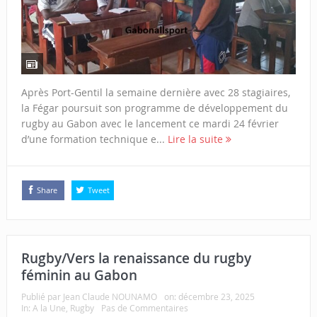
Après Port-Gentil la semaine dernière avec 28 stagiaires,
la Fégar poursuit son programme de développement du
rugby au Gabon avec le lancement ce mardi 24 février
d’une formation technique e...
Lire la suite
Share
Tweet
Rugby/Vers la renaissance du rugby
féminin au Gabon
Publié par
Jean Claude NOUNAMO
on:
décembre 23, 2025
In:
A la Une
,
Rugby
Pas de Commentaires