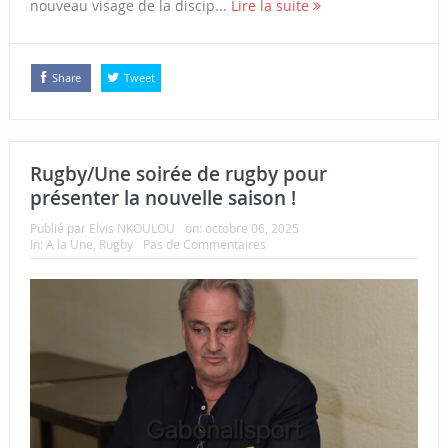
nouveau visage de la discip...
Lire la suite
Share
Tweet
Rugby/Une soirée de rugby pour
présenter la nouvelle saison !
Publié par
Elvis NKOULOU
on:
octobre 06, 2025
In:
A la Une
,
Rugby
Pas de Commentaires