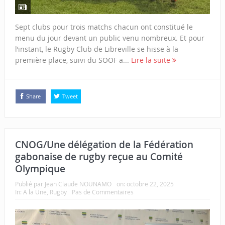
Sept clubs pour trois matchs chacun ont constitué le
menu du jour devant un public venu nombreux. Et pour
l’instant, le Rugby Club de Libreville se hisse à la
première place, suivi du SOOF a...
Lire la suite
Share
Tweet
CNOG/Une délégation de la Fédération
gabonaise de rugby reçue au Comité
Olympique
Publié par
Jean Claude NOUNAMO
on:
octobre 22, 2025
In:
A la Une
,
Rugby
Pas de Commentaires