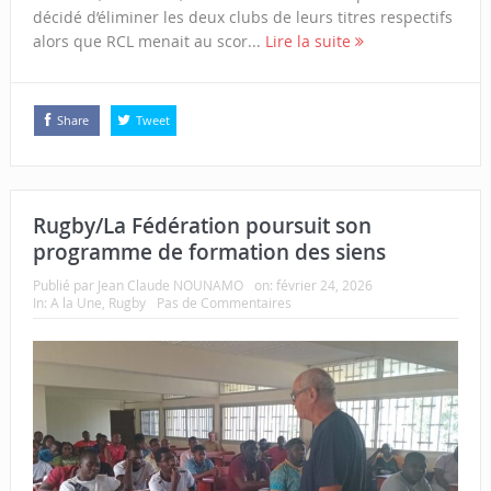
décidé d’éliminer les deux clubs de leurs titres respectifs
alors que RCL menait au scor...
Lire la suite
Share
Tweet
Rugby/La Fédération poursuit son
programme de formation des siens
Publié par
Jean Claude NOUNAMO
on:
février 24, 2026
In:
A la Une
,
Rugby
Pas de Commentaires