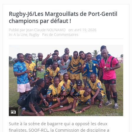
Rugby-J6/Les Margouillats de Port-Gentil
champions par défaut !
Publié par
Jean Claude NOUNAMO
on:
avril 19, 2026
In:
A la Une
,
Rugby
Pas de Commentaires
Suite à la scène de bagarre qui a opposé les deux
finalistes, SOOF-RCL, la Commission de discipline a