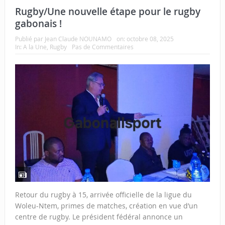
Rugby/Une nouvelle étape pour le rugby
gabonais !
Publié par
Jean Claude NOUNAMO
on:
octobre 08, 2025
In:
A la Une
,
Rugby
Pas de Commentaires
Retour du rugby à 15, arrivée officielle de la ligue du
Woleu-Ntem, primes de matches, création en vue d’un
centre de rugby. Le président fédéral annonce un