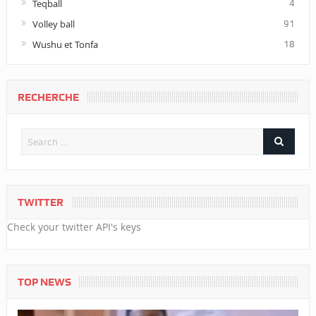
Teqball
4
Volley ball
91
Wushu et Tonfa
18
RECHERCHE
TWITTER
Check your twitter API's keys
TOP NEWS