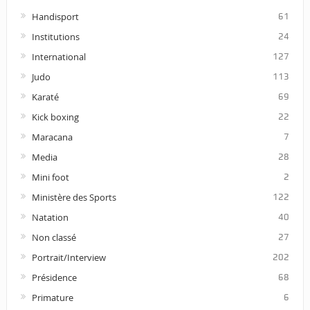
Handisport
61
Institutions
24
International
127
Judo
113
Karaté
69
Kick boxing
22
Maracana
7
Media
28
Mini foot
2
Ministère des Sports
122
Natation
40
Non classé
27
Portrait/Interview
202
Présidence
68
Primature
6