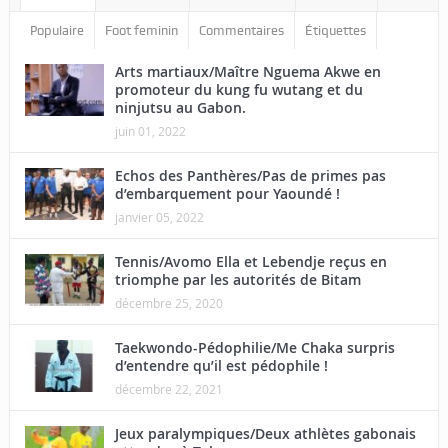
Populaire
Foot feminin
Commentaires
Étiquettes
Arts martiaux/Maître Nguema Akwe en
promoteur du kung fu wutang et du
ninjutsu au Gabon.
juin 01, 2022
Echos des Panthères/Pas de primes pas
d’embarquement pour Yaoundé !
janvier 05, 2022
Tennis/Avomo Ella et Lebendje reçus en
triomphe par les autorités de Bitam
décembre 25, 2020
Taekwondo-Pédophilie/Me Chaka surpris
d’entendre qu’il est pédophile !
décembre 22, 2021
Jeux paralympiques/Deux athlètes gabonais