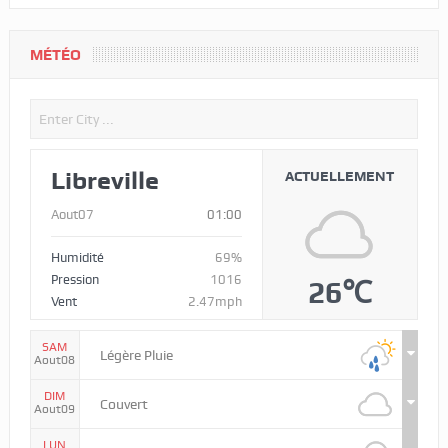
MÉTÉO
Libreville
ACTUELLEMENT
Aout07
01:00
Humidité
69%
Pression
1016
26℃
Vent
2.47mph
SAM
Légère Pluie
Aout08
DIM
Couvert
Aout09
LUN