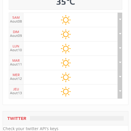
35℃
SAM
Aout08
DIM
Aout09
LUN
Aout10
MAR
Aout11
MER
Aout12
JEU
Aout13
TWITTER
Check your twitter API's keys