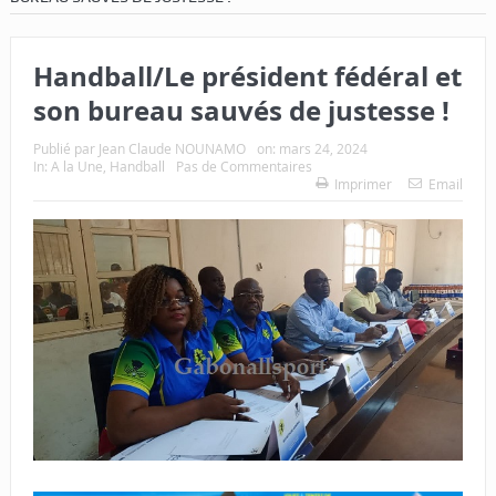
Handball/Le président fédéral et
son bureau sauvés de justesse !
Publié par
Jean Claude NOUNAMO
on:
mars 24, 2024
In:
A la Une
,
Handball
Pas de Commentaires
Imprimer
Email