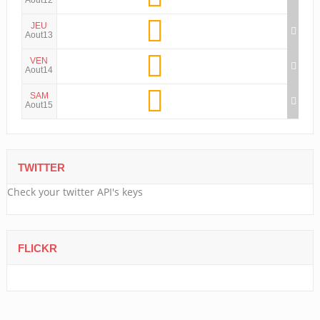
Aout12
JEU
Aout13
VEN
Aout14
SAM
Aout15
TWITTER
Check your twitter API's keys
FLICKR