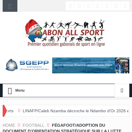
Menu
P/Caleb Nzamba décroche le Ndambo d’Or 2026 et Alain Djissikadié co
ée
HOME
FOOTBALL
FÉGAFOOT/ADOPTION DU
DOCUMENT D’ORIENTATION STRATÉGIQUE SUR LA LUTTE