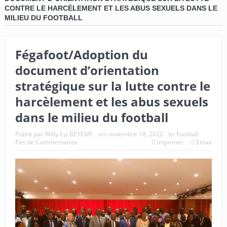
CONTRE LE HARCÈLEMENT ET LES ABUS SEXUELS DANS LE
MILIEU DU FOOTBALL
Fégafoot/Adoption du
document d’orientation
stratégique sur la lutte contre le
harcèlement et les abus sexuels
dans le milieu du football
Publié par
Willy Eyi BEYEME
on:
novembre 18, 2022
In:
Football
Pas de Commentaires
Imprimer
Email