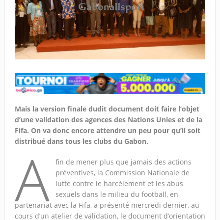
Mais la version finale dudit document doit faire l’objet
d’une validation des agences des Nations Unies et de la
Fifa. On va donc encore attendre un peu pour qu’il soit
distribué dans tous les clubs du Gabon.
A
fin de mener plus que jamais des actions
préventives, la Commission Nationale de
lutte contre le harcèlement et les abus
sexuels dans le milieu du football, en
partenariat avec la Fifa, a présenté mercredi dernier, au
cours d’un atelier de validation, le document d’orientation