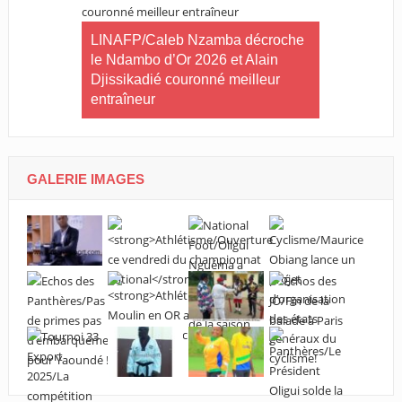
ilan à mi-
tives du
LINAFP/Caleb Nzamba décroche
Judo-Port-G
le Ndambo d’Or 2026 et Alain
Tournoi int
Djissikadié couronné meilleur
ville de Po
entraîneur
GALERIE IMAGES