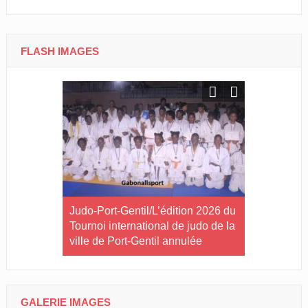
FLASH IMAGES
 décroche
Judo-Port-Gentil/L’édition 2026 du
Boxe/La 1re
t Alain
Tournoi international de judo de la
Fight Natio
eilleur
ville de Port-Gentil annulée
GALERIE IMAGES