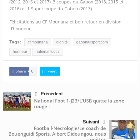
(2012, 2016 et 2017), 3 coupes du Gabon (2013, 2015 et
2016) et 1 Supercoupe du Gabon (2013).
Félicitations au CF Mounana et bon retour en division
d’honneur.
Tags:
cf mounana
dignité
gabonallsport.com
honneur
national foot 2
Share
Tweet
0
Précédent
National Foot 1-J23/L’USB quitte la zone
rouge !
Suivant
Football-Nécrologie/Le coach de
Bouenguidi Sports, Albert Didoungou, nous
a quittés