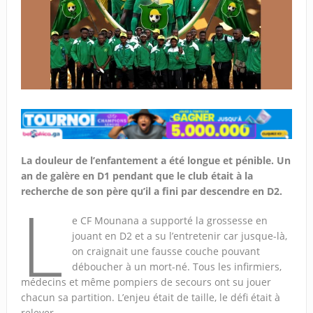
La douleur de l’enfantement a été longue et pénible. Un
an de galère en D1 pendant que le club était à la
recherche de son père qu’il a fini par descendre en D2.
L
e CF Mounana a supporté la grossesse en
jouant en D2 et a su l’entretenir car jusque-là,
on craignait une fausse couche pouvant
déboucher à un mort-né. Tous les infirmiers,
médecins et même pompiers de secours ont su jouer
chacun sa partition. L’enjeu était de taille, le défi était à
relever.