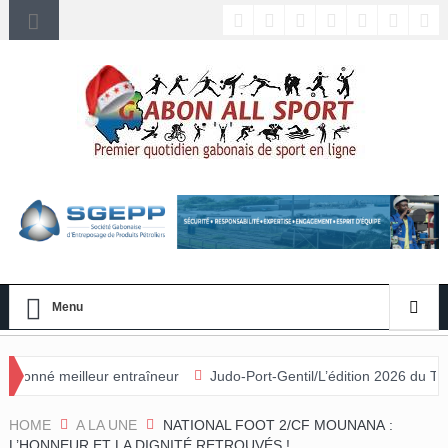
Menu
entraîneur
Judo-Port-Gentil/L’édition 2026 du Tournoi international 
HOME
A LA UNE
NATIONAL FOOT 2/CF MOUNANA :
L’HONNEUR ET LA DIGNITÉ RETROUVÉS !