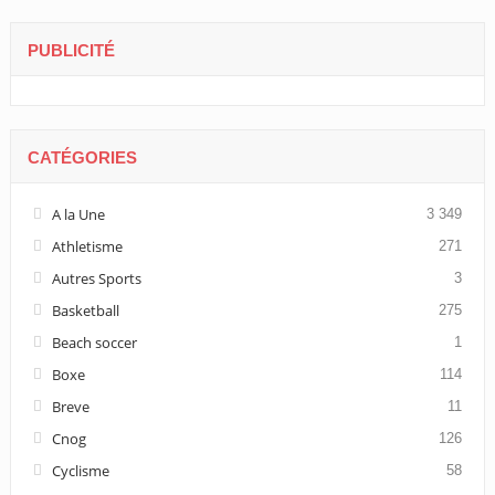
PUBLICITÉ
CATÉGORIES
A la Une
3 349
Athletisme
271
Autres Sports
3
Basketball
275
Beach soccer
1
Boxe
114
Breve
11
Cnog
126
Cyclisme
58