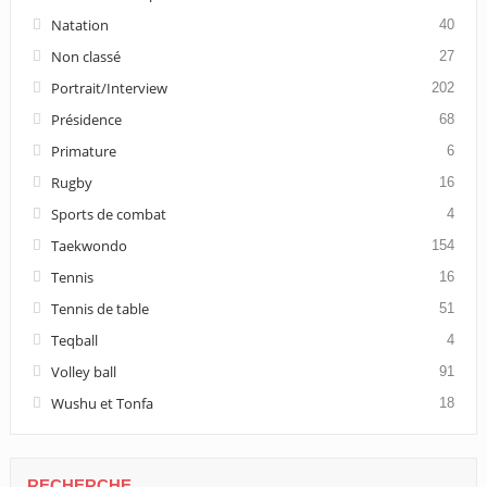
Natation
40
Non classé
27
Portrait/Interview
202
Présidence
68
Primature
6
Rugby
16
Sports de combat
4
Taekwondo
154
Tennis
16
Tennis de table
51
Teqball
4
Volley ball
91
Wushu et Tonfa
18
RECHERCHE