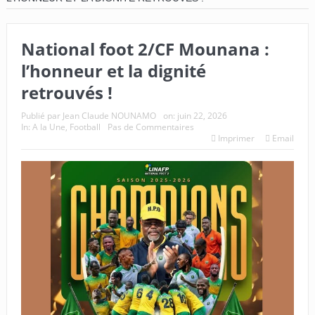
National foot 2/CF Mounana :
l’honneur et la dignité
retrouvés !
Publié par
Jean Claude NOUNAMO
on:
juin 22, 2026
In:
A la Une
,
Football
Pas de Commentaires
Imprimer
Email