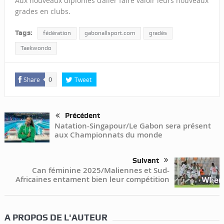
Aux nouveaux diplômés d’aller faire valoir leurs nouveaux
grades en clubs.
Tags:
fédération
gabonallsport.com
gradés
Taekwondo
Share
Tweet
0
Précédent
Natation-Singapour/Le Gabon sera présent
aux Championnats du monde
Suivant
Can féminine 2025/Maliennes et Sud-
Africaines entament bien leur compétition
A PROPOS DE L'AUTEUR