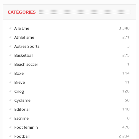
CATÉGORIES
A la Une
3 348
Athletisme
271
Autres Sports
3
Basketball
275
Beach soccer
1
Boxe
114
Breve
11
Cnog
126
Cyclisme
58
Editorial
110
Escrime
8
Foot feminin
476
Football
2 204