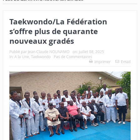
Taekwondo/La Fédération
s’offre plus de quarante
nouveaux gradés
Publié par
Jean Claude NOUNAMO
on:
juillet 08, 2025
In:
A la Une
,
Taekwondo
Pas de Commentaires
Imprimer
Email