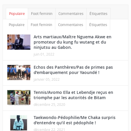
Populaire
Foot feminin
Commentaires
Étiquettes
Populaire
Foot feminin
Commentaires
Étiquettes
Arts martiaux/Maître Nguema Akwe en
promoteur du kung fu wutang et du
ninjutsu au Gabon.
juin 01, 2022
Echos des Panthères/Pas de primes pas
d’embarquement pour Yaoundé !
janvier 05, 2022
Tennis/Avomo Ella et Lebendje reçus en
triomphe par les autorités de Bitam
décembre 25, 2020
Taekwondo-Pédophilie/Me Chaka surpris
d’entendre qu’il est pédophile !
décembre 22, 2021