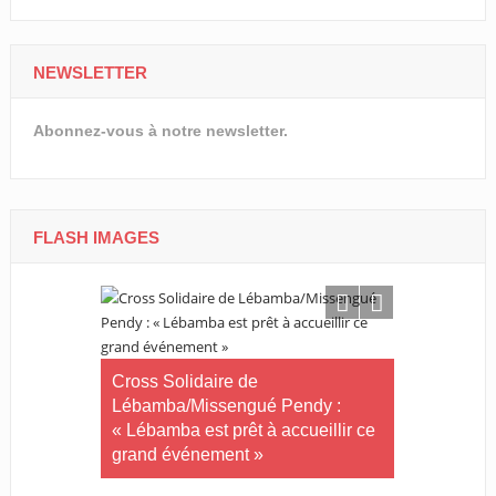
NEWSLETTER
Abonnez-vous à notre newsletter.
FLASH IMAGES
Tournoi nat
té plus
Cross Solidaire de
Woleu-Ntem 
 !
Lébamba/Missengué Pendy :
demi-finale
« Lébamba est prêt à accueillir ce
grand événement »