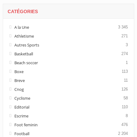
CATÉGORIES
A la Une
3 345
Athletisme
271
Autres Sports
3
Basketball
274
Beach soccer
1
Boxe
113
Breve
11
Cnog
126
Cyclisme
58
Editorial
110
Escrime
8
Foot feminin
476
Football
2 204