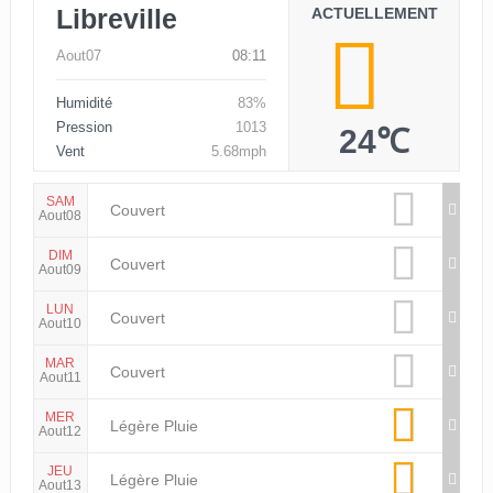
Libreville
ACTUELLEMENT
Aout07
08:11
Humidité
83%
Pression
1013
24℃
Vent
5.68mph
SAM
Couvert
Aout08
DIM
Couvert
Aout09
LUN
Couvert
Aout10
MAR
Couvert
Aout11
MER
Légère Pluie
Aout12
JEU
Légère Pluie
Aout13