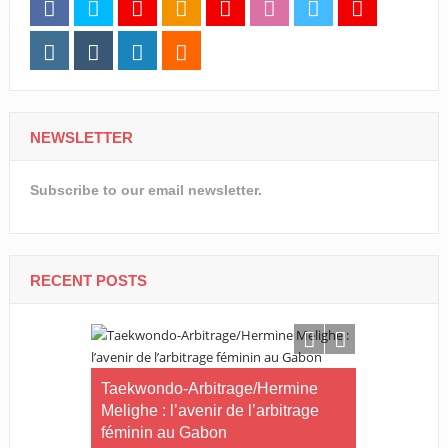
NEWSLETTER
Subscribe to our email newsletter.
RECENT POSTS
olquet
Taekwondo-Arbitrage/Hermine
Foot fémin
age au CNOG
Melighe : l’avenir de l’arbitrage
Mingassang
féminin au Gabon
féminine ce