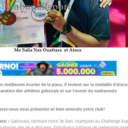
es meilleures écuries de la place, il revient sur la médaille d’Atora
paration des athlètes gabonais et sur l’avenir du taekwondo
uvez-vous vous présenter et bien entendu votre club?
ara:
« Gabonais, ceinture noire 3e Dan, champion au Challenge Esp
hampion des Jeux africains. Entraîneur national de taekwondo niv