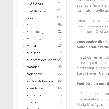
Institutions
24
sponsors l’avons env
nos frais et enfin a
International
127
Judo
113
Contre la Tunisienne,
Karaté
69
tour du monde des c
conditions. C’est à 
Kick boxing
22
Maracana
7
Vous voulez dire q
Media
28
Gabon était à redir
Mini foot
2
Il faut clairement d
Ministère des Sports
122
France qui n’a plus 
Natation
40
électronique, sans 
été prévu en France
Non classé
27
Portrait/Interview
202
Peut-être un mot de
Présidence
68
Je félicite tous les
Primature
6
Emmanuela qui nous
Rugby
16
Maria Mouéga qui es