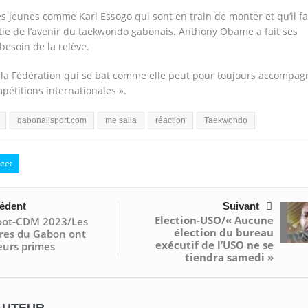
 des jeunes comme Karl Essogo qui sont en train de monter et qu’il f
artie de l’avenir du taekwondo gabonais. Anthony Obame a fait ses
 besoin de la relève.
 à la Fédération qui se bat comme elle peut pour toujours accompag
pétitions internationales ».
gabonallsport.com
me salia
réaction
Taekwondo
eet
édent
Suivant
Election-USO/« Aucune
oot-CDM 2023/Les
élection du bureau
res du Gabon ont
exécutif de l’USO ne se
eurs primes
tiendra samedi »
AUTEUR