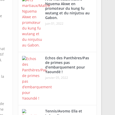
Nguema Akwe en
promoteur du kung fu
wutang et du ninjutsu au
ne
Gabon.
juin 01, 2022
nat
tif
Echos des Panthères/Pas
4.
de primes pas
d’embarquement pour
Yaoundé !
 la
janvier 05, 2022
 de
rme
Tennis/Avomo Ella et
es