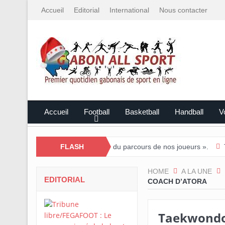
Accueil
Editorial
International
Nous contacter
Accueil
Football
Basketball
Handball
Vo
 : « Nous sommes fiers du parcours de nos joueurs ».
FLASH
Tournoi nati
HOME
A LA UNE
EDITORIAL
COACH D’ATORA
Taekwondo-