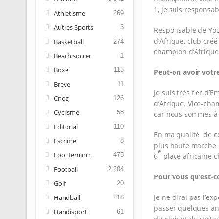
1, je suis responsa
Athletisme
269
Autres Sports
3
Responsable de You
d’Afrique, club créé
Basketball
274
champion d’Afriqu
Beach soccer
1
Boxe
113
Peut-on avoir votre
Breve
11
Je suis très fier d
Cnog
126
d’Afrique. Vice-cham
Cyclisme
58
car nous sommes à l
Editorial
110
En ma qualité de co
Escrime
8
plus haute marche 
e
Foot feminin
475
6
place africaine c
Football
2 204
Pour vous qu’est-ce 
Golf
20
Je ne dirai pas l’e
Handball
218
passer quelques ann
Handisport
61
du club et de certai