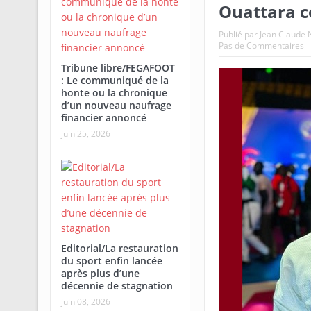
Ouattara c
Publié par
Jean Claud
Pas de Commentaires
Tribune libre/FEGAFOOT
: Le communiqué de la
honte ou la chronique
d’un nouveau naufrage
financier annoncé
juin 25, 2026
Editorial/La restauration
du sport enfin lancée
après plus d’une
décennie de stagnation
juin 08, 2026