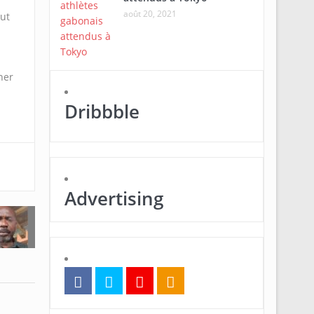
août 20, 2021
aut
ner
Dribbble
Advertising