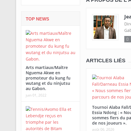
Je
TOP NEWS
Dir
Gab
ARTICLES LIÉS
Arts martiaux/Maître
Nguema Akwe en
promoteur du kung fu
wutang et du ninjutsu
au Gabon.
juin 01, 2022
Tournoi Alaba Fall
Essia Ndong : « No
sommes fiers du pa
de nos joueurs ».
août 06, 2026