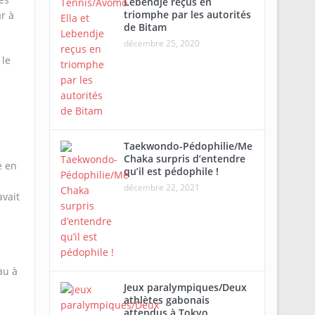
Lebendje reçus en
triomphe par les autorités
r à
de Bitam
décembre 25, 2020
 le
Taekwondo-Pédophilie/Me
Chaka surpris d’entendre
e en
qu’il est pédophile !
décembre 22, 2021
avait
au à
Jeux paralympiques/Deux
athlètes gabonais
attendus à Tokyo