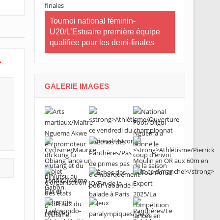
CNOG/Le mo
neau Essia
Tournoi national féminin-
s’engage d
 fiers du
U20/L’Estuaire première équipe
s ».
qualifiée pour les demi-finales
*
GALERIE IMAGES