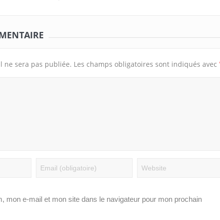
Arts Martiaux-Nyanga/Installation
Tournoi Alaba Fall/Dar
de la ligue provinciale de Minn
Ndong : « Nous sommes
MMENTAIRE
Long Vema Défense
parcours de nos joueur
l ne sera pas publiée.
Les champs obligatoires sont indiqués avec
, mon e-mail et mon site dans le navigateur pour mon prochain