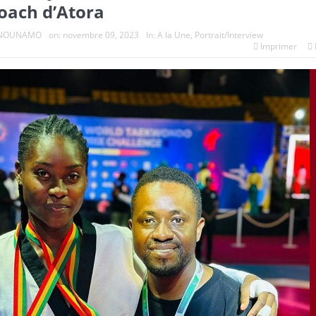
oach d’Atora
e NOUNAMO
on:
novembre 09, 2023
In:
A la Une
,
Portrait/Interview
Imprimer