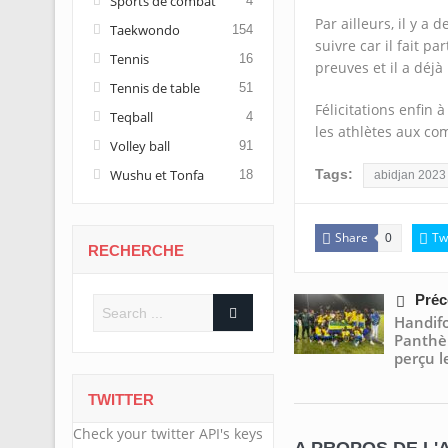
Sports de combat
4
Par ailleurs, il y a
Taekwondo
154
suivre car il fait p
Tennis
16
preuves et il a déjà
Tennis de table
51
Félicitations enfin
Teqball
4
les athlètes aux com
Volley ball
91
Tags:
Wushu et Tonfa
18
abidjan 2023
Share
Tw
0
RECHERCHE
Préc
Handif
Panthè
perçu l
TWITTER
Check your twitter API's keys
A PROPOS DE L'