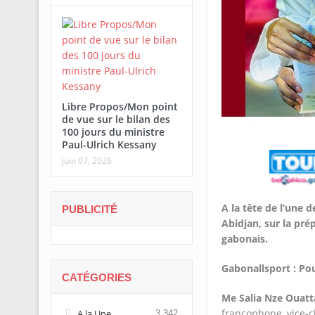
Libre Propos/Mon point
de vue sur le bilan des
100 jours du ministre
Paul-Ulrich Kessany
juin 07, 2026
A la tête de l’une d
PUBLICITÉ
Abidjan, sur la pré
gabonais.
Gabonallsport : Po
CATÉGORIES
Me Salia Nze Ouatt
francophone, vice-c
A la Une
3 342