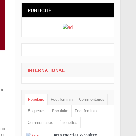
PUBLICITÉ
INTERNATIONAL
 à
Populaire
Foot feminin
Commentaires
Étiquettes
Populaire
Foot feminin
Commentaires
Étiquettes
oir
Arts martiaux/Maître
eau