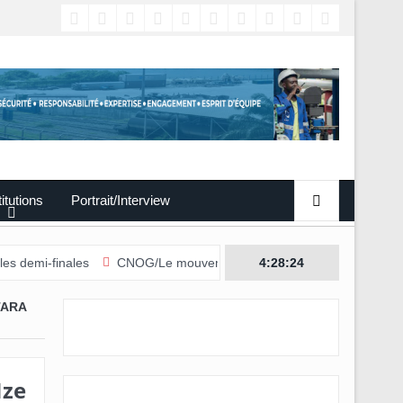
titutions
Portrait/Interview
ales
CNOG/Le mouvement sportif s’engage dans le don du sang
4:28:25
TARA
Nze