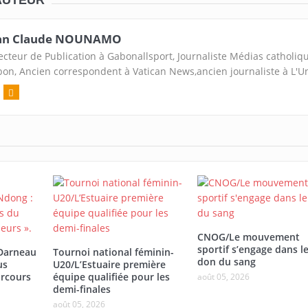
an Claude NOUNAMO
ecteur de Publication à Gabonallsport, Journaliste Médias catholiq
on, Ancien correspondent à Vatican News,ancien journaliste à L'U
CNOG/Le mouvement
sportif s’engage dans l
/Darneau
Tournoi national féminin-
don du sang
us
U20/L’Estuaire première
rcours
équipe qualifiée pour les
août 05, 2026
demi-finales
août 05, 2026