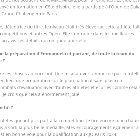
oyé en formation en Côte d’Ivoire, elle a participé à l’Open de Daka
u Grand Challenger de Paris.
 détentrice du titre, le niveau était très élevé car cette athlète fait
ompétitions et autres Open. Elle s’entraine dans les meilleures
mon avis ces détails qui ont joué pour elle.
ue la préparation d’Emmanuela et partant, de toute la team du
e ?
ire les choses aujourd’hui. Une mise-au-vert annoncée par la tutell
eu lieu, une préparation sur le plan national sans plastron
combats d’évaluation avec d’autres athlètes et écuries comme cela 
. Je crois que cela a énormément joué.
 fin ?
 athlètes qui ont pris part à la compétition. Je tire encore mon chape
 a sorti la plus belle médaille. Mes encouragements également à
t en bonne voie pour la qualification aux JO Paris 2024.