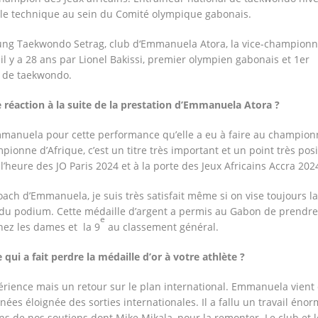
ble technique au sein du Comité olympique gabonais.
ng Taekwondo Setrag, club d‘Emmanuela Atora, la vice-champion
 il y a 28 ans par Lionel Bakissi, premier olympien gabonais et 1er
e de taekwondo.
 réaction à la suite de la prestation d’Emmanuela Atora ?
’Emmanuela pour cette performance qu’elle a eu à faire au champion
pionne d’Afrique, c’est un titre très important et un point très posi
’heure des JO Paris 2024 et à la porte des Jeux Africains Accra 202
ach d’Emmanuela, je suis très satisfait même si on vise toujours la
du podium. Cette médaille d’argent a permis au Gabon de prendre
e
hez les dames et la 9
au classement général.
qui a fait perdre la médaille d’or à votre athlète ?
xpérience mais un retour sur le plan international. Emmanuela vient
ées éloignée des sorties internationales. Il a fallu un travail éno
ns de nos soutiens dont Mike Mikala, pour la remonter. Le club et l