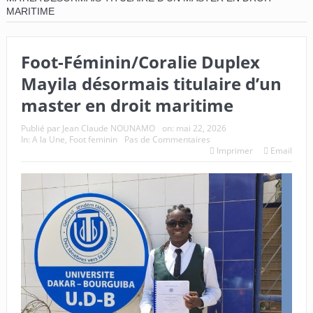
MARITIME
Foot-Féminin/Coralie Duplex
Mayila désormais titulaire d’un
master en droit maritime
Publié par
Jean Claude NOUNAMO
on:
mai 22, 2026
In:
A la Une
,
Foot feminin
Pas de Commentaires
Imprimer
Email