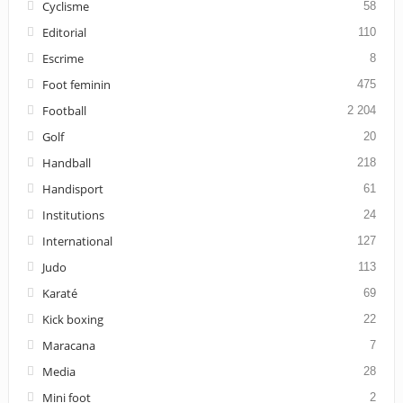
Cyclisme
58
Editorial
110
Escrime
8
Foot feminin
475
Football
2 204
Golf
20
Handball
218
Handisport
61
Institutions
24
International
127
Judo
113
Karaté
69
Kick boxing
22
Maracana
7
Media
28
Mini foot
2