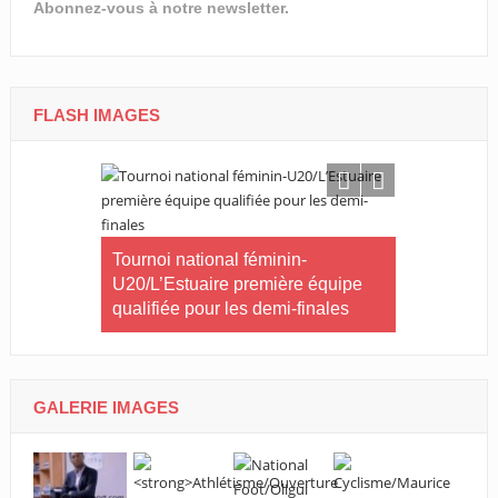
Abonnez-vous à notre newsletter.
FLASH IMAGES
CNOG/Le m
rneau Essia
Tournoi national féminin-
s’engage d
 fiers du
U20/L’Estuaire première équipe
s ».
qualifiée pour les demi-finales
GALERIE IMAGES