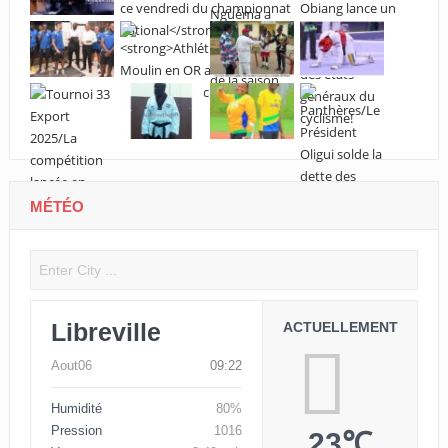
MÉTÉO
Libreville
ACTUELLEMENT
Aout06
09:22
Humidité
80%
Pression
1016
23℃