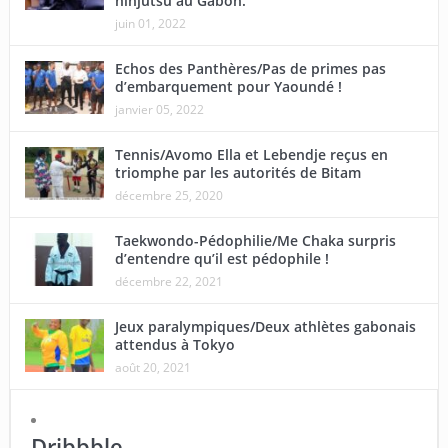
ninjutsu au Gabon.
juin 01, 2022
Echos des Panthères/Pas de primes pas
d’embarquement pour Yaoundé !
janvier 05, 2022
Tennis/Avomo Ella et Lebendje reçus en
triomphe par les autorités de Bitam
décembre 25, 2020
Taekwondo-Pédophilie/Me Chaka surpris
d’entendre qu’il est pédophile !
décembre 22, 2021
Jeux paralympiques/Deux athlètes gabonais
attendus à Tokyo
août 20, 2021
Dribbble