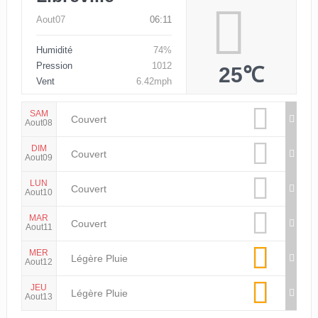
Aout07
06:11
Humidité
74%
Pression
1012
25℃
Vent
6.42mph
SAM
Couvert
Aout08
DIM
Couvert
Aout09
LUN
Couvert
Aout10
MAR
Couvert
Aout11
MER
Légère Pluie
Aout12
JEU
Légère Pluie
Aout13