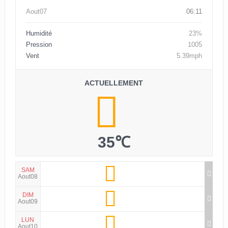
Aout07
06:11
Humidité
23%
Pression
1005
Vent
5.39mph
ACTUELLEMENT
35℃
SAM
Aout08
DIM
Aout09
LUN
Aout10