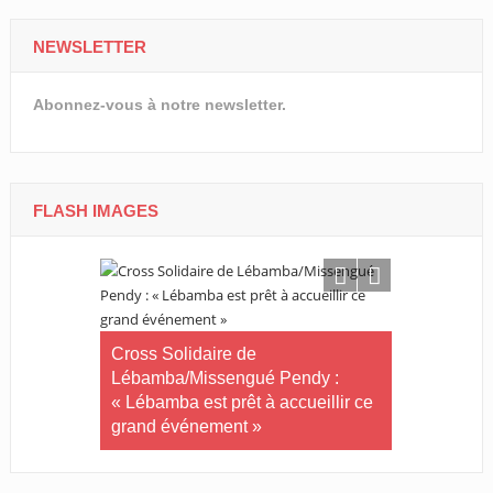
NEWSLETTER
Abonnez-vous à notre newsletter.
FLASH IMAGES
Tournoi nat
té plus
Cross Solidaire de
Woleu-Ntem 
 !
Lébamba/Missengué Pendy :
demi-finale
« Lébamba est prêt à accueillir ce
grand événement »