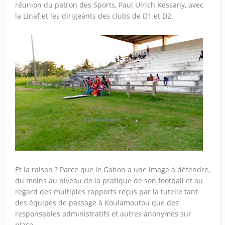
réunion du patron des Sports, Paul Ulrich Kessany, avec
la Linaf et les dirigeants des clubs de D1 et D2.
Et la raison ? Parce que le Gabon a une image à défendre,
du moins au niveau de la pratique de son football et au
regard des multiples rapports reçus par la tutelle tant
des équipes de passage à Koulamoutou que des
responsables administratifs et autres anonymes sur
place.