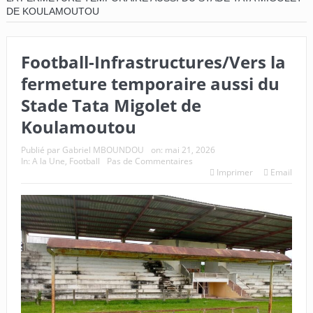
DE KOULAMOUTOU
Football-Infrastructures/Vers la
fermeture temporaire aussi du
Stade Tata Migolet de
Koulamoutou
Publié par
Gabriel MBOUNDOU
on:
mai 21, 2026
In:
A la Une
,
Football
Pas de Commentaires
Imprimer
Email