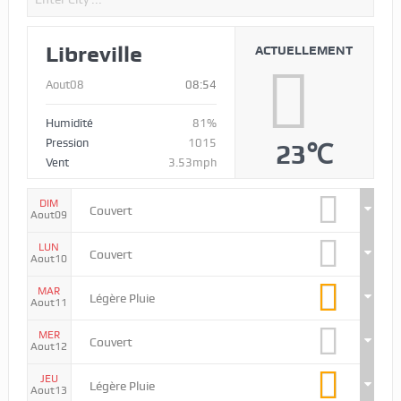
Libreville
ACTUELLEMENT
Aout08
08:54
Humidité
81%
Pression
1015
23℃
Vent
3.53mph
DIM
Couvert
Aout09
LUN
Couvert
Aout10
MAR
Légère Pluie
Aout11
MER
Couvert
Aout12
JEU
Légère Pluie
Aout13