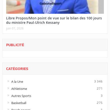
Libre Propos/Mon point de vue sur le bilan des 100 jours
du ministre Paul-Ulrich Kessany
juin 07, 2026
PUBLICITÉ
CATÉGORIES
A la Une
3 346
Athletisme
271
Autres Sports
3
Basketball
275
1