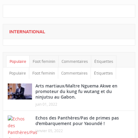
INTERNATIONAL
Populaire
Foot feminin
Commentaires
Étiquettes
Populaire
Foot feminin
Commentaires
Étiquettes
Arts martiaux/Maître Nguema Akwe en
promoteur du kung fu wutang et du
ninjutsu au Gabon.
juin 01, 2022
Echos des Panthères/Pas de primes pas
d’embarquement pour Yaoundé !
janvier 05, 2022