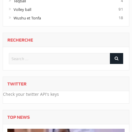
Teqball
4
Volley ball
91
Wushu et Tonfa
18
RECHERCHE
TWITTER
Check your twitter API's keys
TOP NEWS