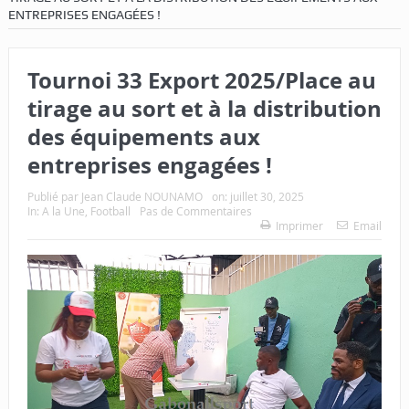
ENTREPRISES ENGAGÉES !
Tournoi 33 Export 2025/Place au
tirage au sort et à la distribution
des équipements aux
entreprises engagées !
Publié par
Jean Claude NOUNAMO
on:
juillet 30, 2025
In:
A la Une
,
Football
Pas de Commentaires
Imprimer
Email