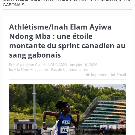
GABONAIS
Athlétisme/Inah Elam Ayiwa
Ndong Mba : une étoile
montante du sprint canadien au
sang gabonais
Publié par
Jean Claude NOUNAMO
on:
juin 16, 2026
In:
A la Une
,
Athletisme
Pas de Commentaires
Imprimer
Email