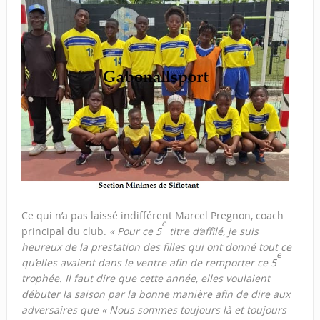
Ce qui n’a pas laissé indifférent Marcel Pregnon, coach
e
principal du club.
« Pour ce 5
titre d’affilé, je suis
heureux de la prestation des filles qui ont donné tout ce
e
qu’elles avaient dans le ventre afin de remporter ce 5
trophée. Il faut dire que cette année, elles voulaient
débuter la saison par la bonne manière afin de dire aux
adversaires que « Nous sommes toujours là et toujours