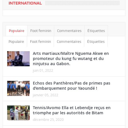
INTERNATIONAL
Populaire
Foot feminin
Commentaires
Étiquettes
Populaire
Foot feminin
Commentaires
Étiquettes
Arts martiaux/Maître Nguema Akwe en
promoteur du kung fu wutang et du
ninjutsu au Gabon.
juin 01, 2022
Echos des Panthères/Pas de primes pas
d’embarquement pour Yaoundé !
janvier 05, 2022
Tennis/Avomo Ella et Lebendje reçus en
triomphe par les autorités de Bitam
décembre 25, 2020