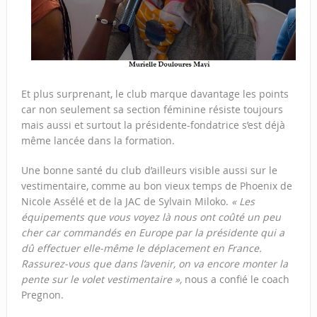
Et plus surprenant, le club marque davantage les points
car non seulement sa section féminine résiste toujours
mais aussi et surtout la présidente-fondatrice s’est déjà
même lancée dans la formation.
Une bonne santé du club d’ailleurs visible aussi sur le
vestimentaire, comme au bon vieux temps de Phoenix de
Nicole Assélé et de la JAC de Sylvain Miloko.
« Les
équipements que vous voyez là nous ont coûté un peu
cher car commandés en Europe par la présidente qui a
dû effectuer elle-même le déplacement en France.
Rassurez-vous que dans l’avenir, on va encore monter la
pente sur le volet vestimentaire »,
nous a confié le coach
Pregnon.