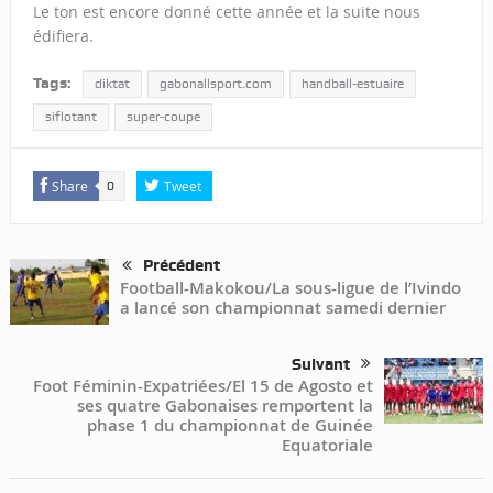
Le ton est encore donné cette année et la suite nous
édifiera.
Tags:
diktat
gabonallsport.com
handball-estuaire
siflotant
super-coupe
Share
Tweet
0
Précédent
Football-Makokou/La sous-ligue de l’Ivindo
a lancé son championnat samedi dernier
Suivant
Foot Féminin-Expatriées/El 15 de Agosto et
ses quatre Gabonaises remportent la
phase 1 du championnat de Guinée
Equatoriale