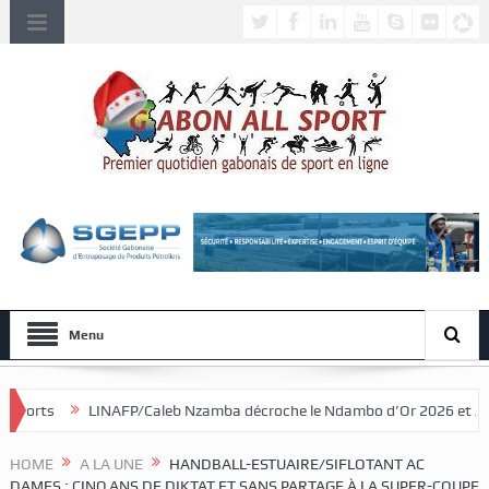
Menu
aleb Nzamba décroche le Ndambo d’Or 2026 et Alain Djissikadié couronn
HOME
A LA UNE
HANDBALL-ESTUAIRE/SIFLOTANT AC
DAMES : CINQ ANS DE DIKTAT ET SANS PARTAGE À LA SUPER-COUPE