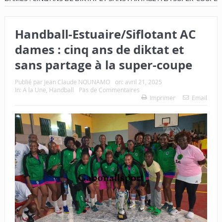
Handball-Estuaire/Siflotant AC
dames : cinq ans de diktat et
sans partage à la super-coupe
Publié par
Jean Claude NOUNAMO
on:
avril 21, 2025
In:
A la Une
,
Handball
Pas de Commentaires
Imprimer
Email