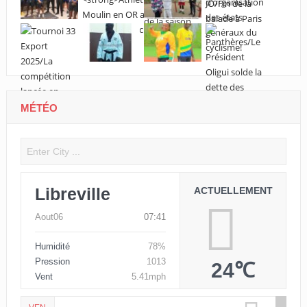
MÉTÉO
Libreville
ACTUELLEMENT
Aout06
07:41
Humidité
78%
Pression
1013
24℃
Vent
5.41mph