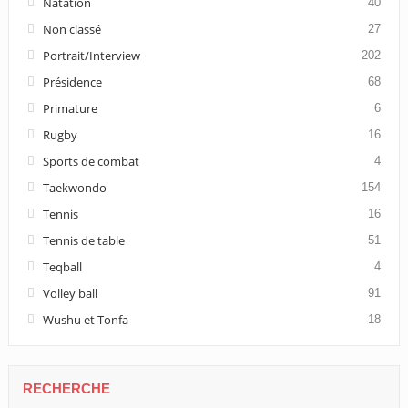
Natation
40
Non classé
27
Portrait/Interview
202
Présidence
68
Primature
6
Rugby
16
Sports de combat
4
Taekwondo
154
Tennis
16
Tennis de table
51
Teqball
4
Volley ball
91
Wushu et Tonfa
18
RECHERCHE