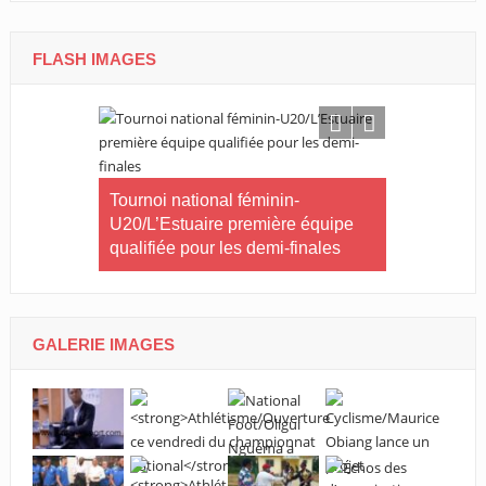
FLASH IMAGES
CNOG/Le m
rneau Essia
Tournoi national féminin-
s’engage d
 fiers du
U20/L’Estuaire première équipe
s ».
qualifiée pour les demi-finales
GALERIE IMAGES