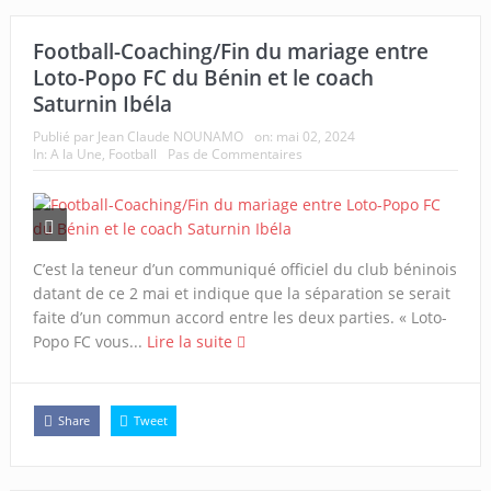
Football-Coaching/Fin du mariage entre
Loto-Popo FC du Bénin et le coach
Saturnin Ibéla
Publié par
Jean Claude NOUNAMO
on:
mai 02, 2024
In:
A la Une
,
Football
Pas de Commentaires
C’est la teneur d’un communiqué officiel du club béninois
datant de ce 2 mai et indique que la séparation se serait
faite d’un commun accord entre les deux parties. « Loto-
Popo FC vous...
Lire la suite
Share
Tweet