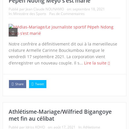
Pépeh Ndong Meyo s’est marié
Publié par
Jean Claude NOUNAMO
on:
septembre 18, 2021
In:
Ministère des Sports
Pas de Commentaires
Notre confrère a définitivement dit oui à la merveilleuse
créature Armelle Carinne Bouckumbou Kengue le
vendredi 17 septembre 2021. La corporation vient
d’enregistrer un nouveau couple. Il s...
Lire la suite
Share
Tweet
Athlétisme-Mariage/Wilfried Bigangoye
met fin au célibat
Publié par
Idriss KOHO
on:
août 17, 2021
In:
Athletisme