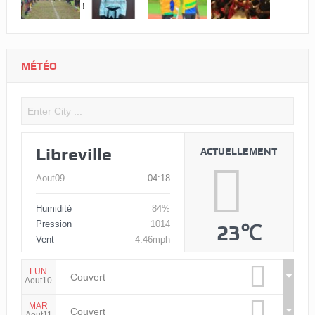
MÉTÉO
Libreville
ACTUELLEMENT
Aout09
04:18
Humidité
84%
Pression
1014
23℃
Vent
4.46mph
LUN
Couvert
Aout10
MAR
Couvert