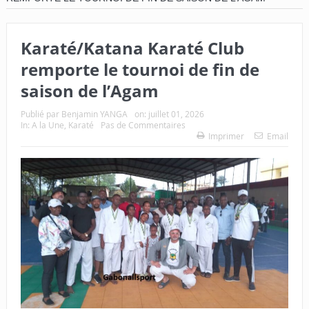
Karaté/Katana Karaté Club
remporte le tournoi de fin de
saison de l’Agam
Publié par
Benjamin YANGA
on:
juillet 01, 2026
In:
A la Une
,
Karaté
Pas de Commentaires
Imprimer
Email