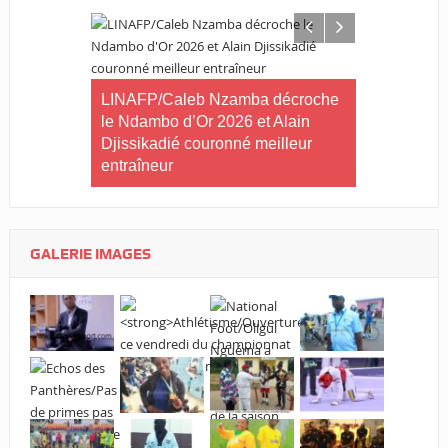
LINAFP/Caleb Nzamba décroche
Judo-Port-G
le Ndambo d’Or 2026 et Alain
Tournoi int
Djissikadié couronné meilleur
ville de Po
entraîneur
ilan à mi-
tives du
GALERIE IMAGES