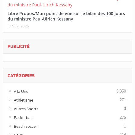
Libre Propos/Mon point de vue sur le bilan des 100 jours
du ministre Paul-Ulrich Kessany
juin 07, 2026
PUBLICITÉ
CATÉGORIES
A la Une
3 350
Athletisme
271
Autres Sports
3
Basketball
275
Beach soccer
1
114