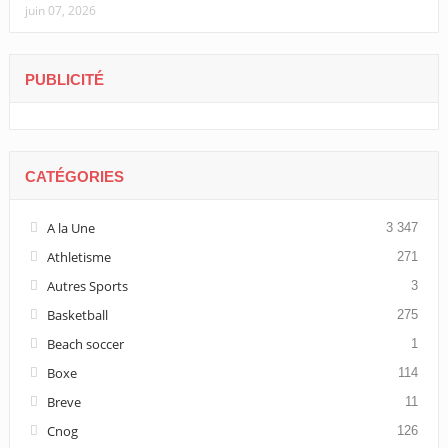
juin 07, 2026
PUBLICITÉ
CATÉGORIES
A la Une
3 347
Athletisme
271
Autres Sports
3
Basketball
275
Beach soccer
1
Boxe
114
Breve
11
Cnog
126