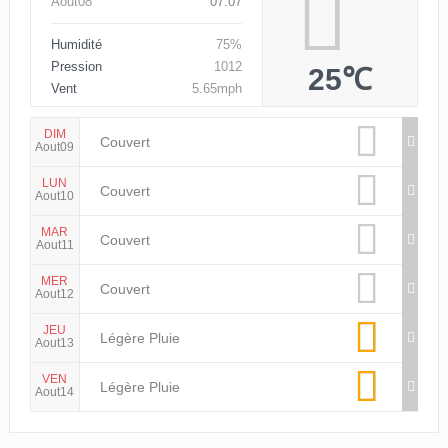
Aout08
07:07
Humidité
75%
Pression
1012
25℃
Vent
5.65mph
DIM
Couvert
Aout09
LUN
Couvert
Aout10
MAR
Couvert
Aout11
MER
Couvert
Aout12
JEU
Légère Pluie
Aout13
VEN
Légère Pluie
Aout14