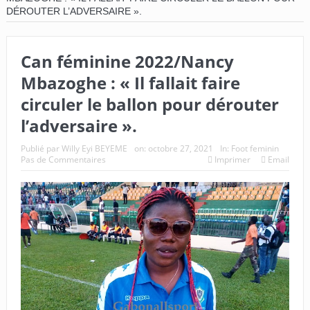
DÉROUTER L’ADVERSAIRE ».
Can féminine 2022/Nancy
Mbazoghe : « Il fallait faire
circuler le ballon pour dérouter
l’adversaire ».
Publié par
Willy Eyi BEYEME
on:
octobre 27, 2021
In:
Foot feminin
Pas de Commentaires
Imprimer
Email