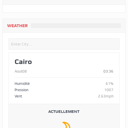
WEATHER
Cairo
Aout08
03:36
Humidité
61%
Pression
1007
Vent
2.63mph
ACTUELLEMENT