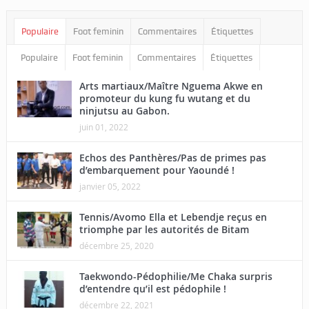
Populaire
Foot feminin
Commentaires
Étiquettes
Populaire
Foot feminin
Commentaires
Étiquettes
Arts martiaux/Maître Nguema Akwe en
promoteur du kung fu wutang et du
ninjutsu au Gabon.
juin 01, 2022
Echos des Panthères/Pas de primes pas
d’embarquement pour Yaoundé !
janvier 05, 2022
Tennis/Avomo Ella et Lebendje reçus en
triomphe par les autorités de Bitam
décembre 25, 2020
Taekwondo-Pédophilie/Me Chaka surpris
d’entendre qu’il est pédophile !
décembre 22, 2021