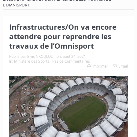
L’OMNISPORT
Infrastructures/On va encore
attendre pour reprendre les
travaux de l’Omnisport
Publié par
Elvis NKOULOU
on:
août 24, 2021
In:
Ministère des Sports
Pas de Commentaires
Imprimer
Email