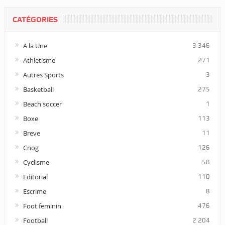
CATÉGORIES
A la Une
3 346
Athletisme
271
Autres Sports
3
Basketball
275
Beach soccer
1
Boxe
113
Breve
11
Cnog
126
Cyclisme
58
Editorial
110
Escrime
8
Foot feminin
476
Football
2 204