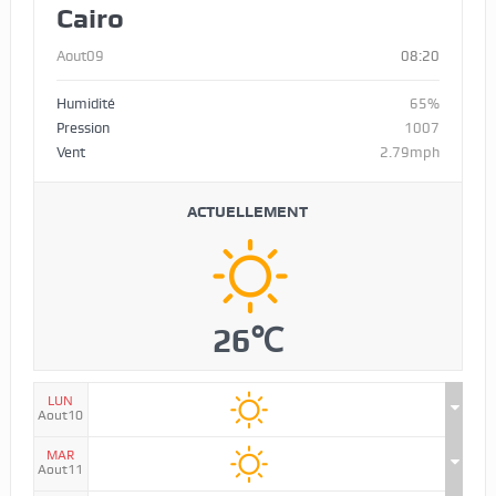
Cairo
Aout09
08:20
Humidité
65%
Pression
1007
Vent
2.79mph
ACTUELLEMENT
26℃
LUN
Aout10
MAR
Aout11