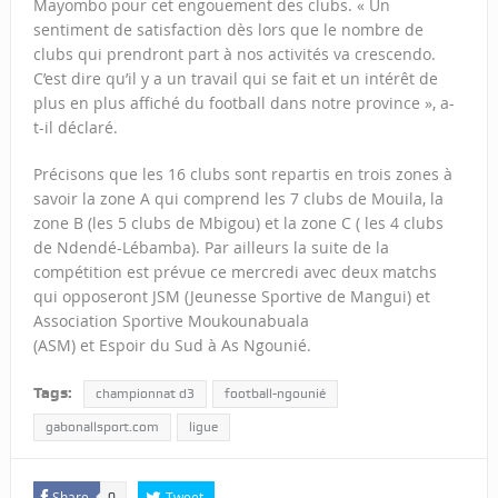
Mayombo pour cet engouement des clubs. « Un
sentiment de satisfaction dès lors que le nombre de
clubs qui prendront part à nos activités va crescendo.
C’est dire qu’il y a un travail qui se fait et un intérêt de
plus en plus affiché du football dans notre province », a-
t-il déclaré.
Précisons que les 16 clubs sont repartis en trois zones à
savoir la zone A qui comprend les 7 clubs de Mouila, la
zone B (les 5 clubs de Mbigou) et la zone C ( les 4 clubs
de Ndendé-Lébamba). Par ailleurs la suite de la
compétition est prévue ce mercredi avec deux matchs
qui opposeront JSM (Jeunesse Sportive de Mangui) et
Association Sportive Moukounabuala
(ASM) et Espoir du Sud à As Ngounié.
Tags:
championnat d3
football-ngounié
gabonallsport.com
ligue
Share
Tweet
0