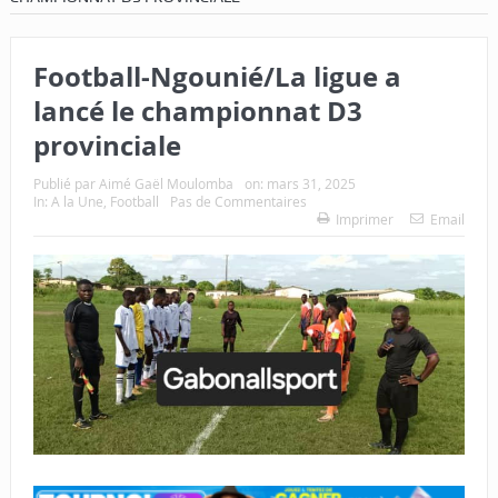
Football-Ngounié/La ligue a
lancé le championnat D3
provinciale
Publié par
Aimé Gaël Moulomba
on:
mars 31, 2025
In:
A la Une
,
Football
Pas de Commentaires
Imprimer
Email