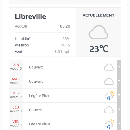
Libreville
ACTUELLEMENT
Aout09
08:20
Humidité
85%
Pression
1015
23℃
Vent
3.91mph
LUN
Couvert
Aout10
MAR
Couvert
Aout11
MER
Légère Pluie
Aout12
JEU
Couvert
Aout13
VEN
Légère Pluie
Aout14