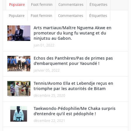
Populaire
Foot feminin
Commentaires
Étiquettes
Populaire
Foot feminin
Commentaires
Étiquettes
Arts martiaux/Maître Nguema Akwe en
promoteur du kung fu wutang et du
ninjutsu au Gabon.
juin 01, 2022
Echos des Panthères/Pas de primes pas
d’embarquement pour Yaoundé !
janvier 05, 2022
Tennis/Avomo Ella et Lebendje reçus en
triomphe par les autorités de Bitam
décembre 25, 2020
Taekwondo-Pédophilie/Me Chaka surpris
d’entendre qu’il est pédophile !
décembre 22, 2021