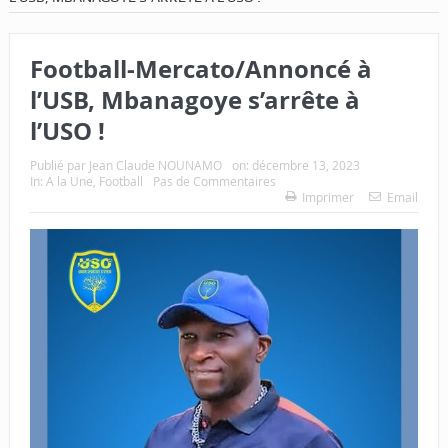
Football-Mercato/Annoncé à
l’USB, Mbanagoye s’arrête à
l’USO !
Publié par
Jean Claude NOUNAMO
on:
décembre 13, 2023
In:
A la Une
,
Football
Pas de Commentaires
Imprimer
Email