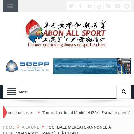
Menu
Tournoi national féminin-U20/L’Estuaire première équipe qualifiée pour
HOME
A LA UNE
FOOTBALL-MERCATO/ANNONCÉ À
L’USB, MBANAGOYE S’ARRÊTE À L’USO !