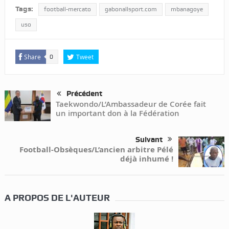
Tags:
football-mercato
gabonallsport.com
mbanagoye
uso
Share
Tweet
0
Précédent
Taekwondo/L’Ambassadeur de Corée fait
un important don à la Fédération
Suivant
Football-Obsèques/L’ancien arbitre Pélé
déjà inhumé !
A PROPOS DE L'AUTEUR