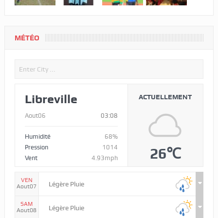
MÉTÉO
Libreville
ACTUELLEMENT
Aout06
03:08
Humidité
68%
Pression
1014
26℃
Vent
4.93mph
VEN
Légère Pluie
Aout07
SAM
Légère Pluie
Aout08