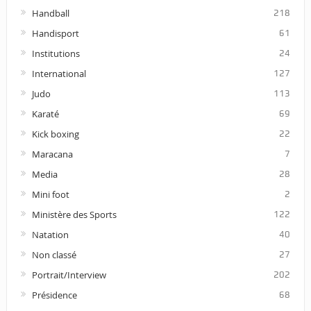
Handball
218
Handisport
61
Institutions
24
International
127
Judo
113
Karaté
69
Kick boxing
22
Maracana
7
Media
28
Mini foot
2
Ministère des Sports
122
Natation
40
Non classé
27
Portrait/Interview
202
Présidence
68