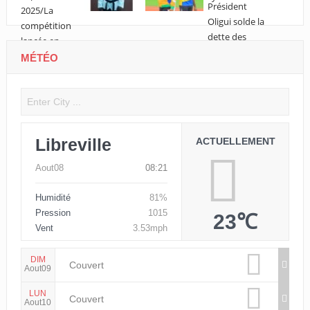
MÉTÉO
Libreville
ACTUELLEMENT
Aout08
08:21
Humidité
81%
Pression
1015
23℃
Vent
3.53mph
DIM
Couvert
Aout09
LUN
Couvert
Aout10