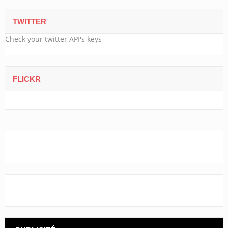
TWITTER
Check your twitter API's keys
FLICKR