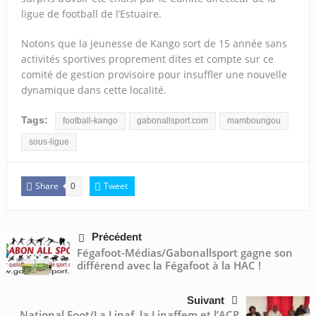
ligue de football de l’Estuaire.
Notons que la jeunesse de Kango sort de 15 année sans
activités sportives proprement dites et compte sur ce
comité de gestion provisoire pour insuffler une nouvelle
dynamique dans cette localité.
Tags:
football-kango
gabonallsport.com
mamboungou
sous-ligue
Share
Tweet
0
Précédent
Fégafoot-Médias/Gabonallsport gagne son
différend avec la Fégafoot à la HAC !
Suivant
National Foot/La Linaf, la Linaffem et l’ACP