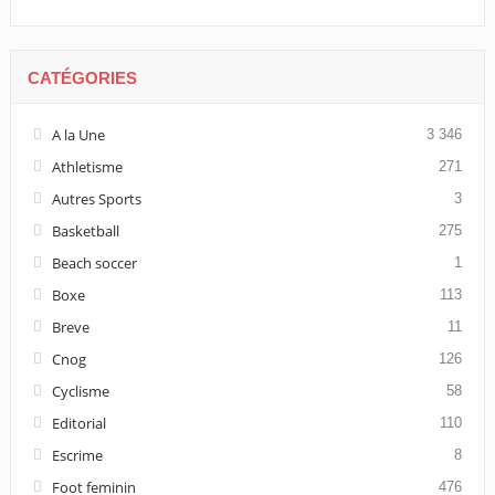
CATÉGORIES
A la Une
3 346
Athletisme
271
Autres Sports
3
Basketball
275
Beach soccer
1
Boxe
113
Breve
11
Cnog
126
Cyclisme
58
Editorial
110
Escrime
8
Foot feminin
476