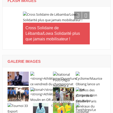
FLASH IMAGES
Le Gabon
Cross Solidaire de
Lébamba/Lowa Solidarité plus
Cross Solid
que jamais mobilisateur !
Lébamba/M
« Lébamba e
grand évén
GALERIE IMAGES