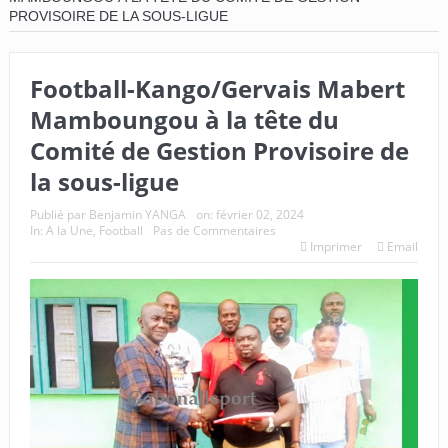
PROVISOIRE DE LA SOUS-LIGUE
Football-Kango/Gervais Mabert
Mamboungou à la tête du
Comité de Gestion Provisoire de
la sous-ligue
Publié par
Benjamin YANGA
on:
février 02, 2024
In:
A la Une
,
Football
Pas de Commentaires
Imprimer
Email