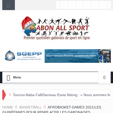
Menu
laba Fall/Darneau Essia Ndong : « Nous sommes fiers du parcours de n
HOME
BASKETBALL
AFROBASKET-DAMES 2021/LES
GUINÉENNES POUR REMPLACER LES GABONAISES