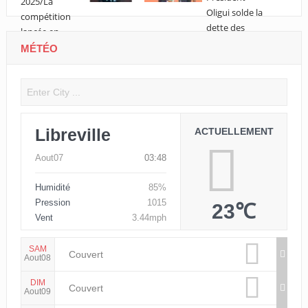
MÉTÉO
Libreville
ACTUELLEMENT
Aout07
03:48
Humidité
85%
Pression
1015
23℃
Vent
3.44mph
SAM
Couvert
Aout08
DIM
Couvert
Aout09