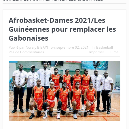
Afrobasket-Dames 2021/Les
Guinéennes pour remplacer les
Gabonaises
Publié par
Noraly BIBAYI
on:
septembre 02, 2021
In:
Basketball
Pas de Commentaires
Imprimer
Email