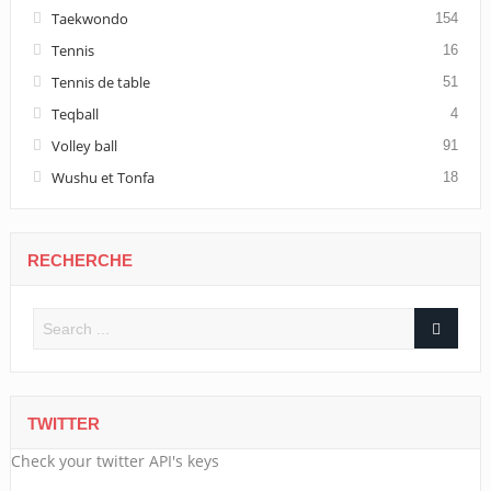
Taekwondo
154
Tennis
16
Tennis de table
51
Teqball
4
Volley ball
91
Wushu et Tonfa
18
RECHERCHE
TWITTER
Check your twitter API's keys