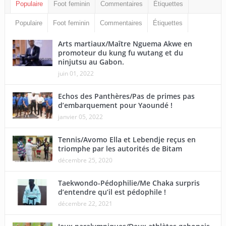
Populaire
Foot feminin
Commentaires
Étiquettes
Populaire
Foot feminin
Commentaires
Étiquettes
Arts martiaux/Maître Nguema Akwe en
promoteur du kung fu wutang et du
ninjutsu au Gabon.
juin 01, 2022
Echos des Panthères/Pas de primes pas
d’embarquement pour Yaoundé !
janvier 05, 2022
Tennis/Avomo Ella et Lebendje reçus en
triomphe par les autorités de Bitam
décembre 25, 2020
Taekwondo-Pédophilie/Me Chaka surpris
d’entendre qu’il est pédophile !
décembre 22, 2021