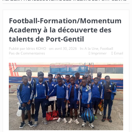
Football-Formation/Momentum
Academy à la découverte des
talents de Port-Gentil
Publié par
Idriss KOHO
on:
avril 30, 2026
In:
A la Une
,
Football
Pas de Commentaires
Imprimer
Email