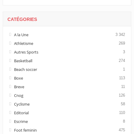
CATÉGORIES
A la Une
3 342
Athletisme
269
Autres Sports
3
Basketball
274
Beach soccer
1
Boxe
113
Breve
11
Cnog
126
Cyclisme
58
Editorial
110
Escrime
8
Foot feminin
475