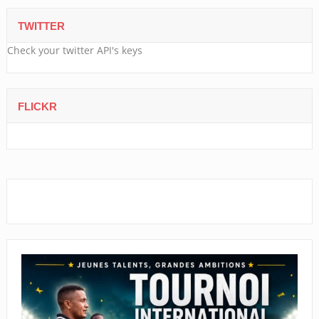
TWITTER
Check your twitter API's keys
FLICKR