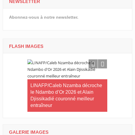
NEWSLETTER
Abonnez-vous à notre newsletter.
FLASH IMAGES
ilan à mi-
tives du
LINAFP/Caleb Nzamba décroche
Judo-Port-G
le Ndambo d’Or 2026 et Alain
Tournoi int
Djissikadié couronné meilleur
ville de Po
entraîneur
GALERIE IMAGES