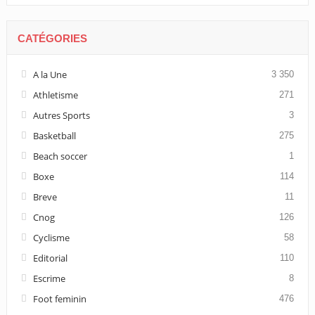
CATÉGORIES
A la Une
3 350
Athletisme
271
Autres Sports
3
Basketball
275
Beach soccer
1
Boxe
114
Breve
11
Cnog
126
Cyclisme
58
Editorial
110
Escrime
8
Foot feminin
476