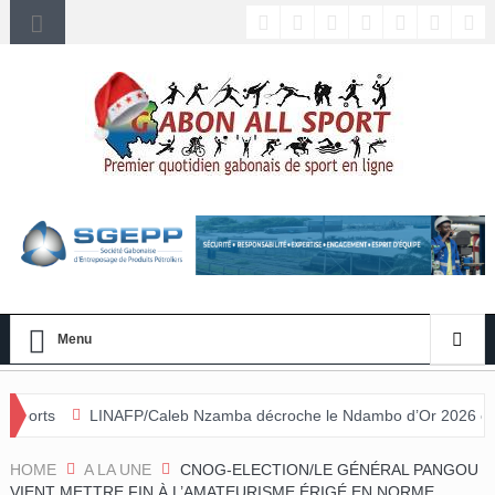
Menu
P/Caleb Nzamba décroche le Ndambo d’Or 2026 et Alain Djissikadié c
ée
HOME
A LA UNE
CNOG-ELECTION/LE GÉNÉRAL PANGOU
VIENT METTRE FIN À L’AMATEURISME ÉRIGÉ EN NORME