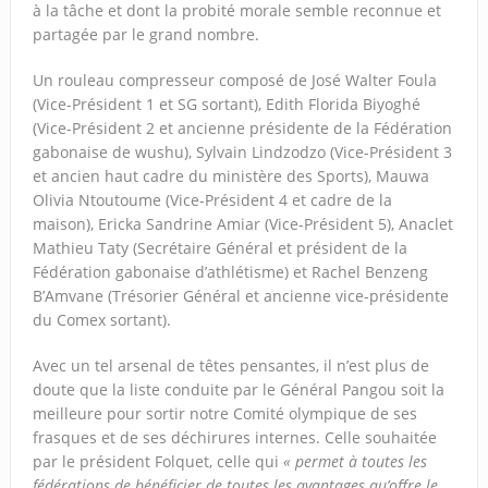
à la tâche et dont la probité morale semble reconnue et
partagée par le grand nombre.
Un rouleau compresseur composé de José Walter Foula
(Vice-Président 1 et SG sortant), Edith Florida Biyoghé
(Vice-Président 2 et ancienne présidente de la Fédération
gabonaise de wushu), Sylvain Lindzodzo (Vice-Président 3
et ancien haut cadre du ministère des Sports), Mauwa
Olivia Ntoutoume (Vice-Président 4 et cadre de la
maison), Ericka Sandrine Amiar (Vice-Président 5), Anaclet
Mathieu Taty (Secrétaire Général et président de la
Fédération gabonaise d’athlétisme) et Rachel Benzeng
B’Amvane (Trésorier Général et ancienne vice-présidente
du Comex sortant).
Avec un tel arsenal de têtes pensantes, il n’est plus de
doute que la liste conduite par le Général Pangou soit la
meilleure pour sortir notre Comité olympique de ses
frasques et de ses déchirures internes. Celle souhaitée
par le président Folquet, celle qui
« permet à toutes les
fédérations de bénéficier de toutes les avantages qu’offre le