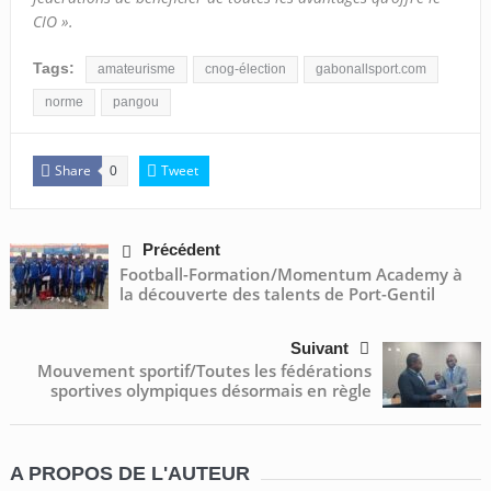
CIO ».
Tags:
amateurisme
cnog-élection
gabonallsport.com
norme
pangou
Share
Tweet
0
Précédent
Football-Formation/Momentum Academy à
la découverte des talents de Port-Gentil
Suivant
Mouvement sportif/Toutes les fédérations
sportives olympiques désormais en règle
A PROPOS DE L'AUTEUR