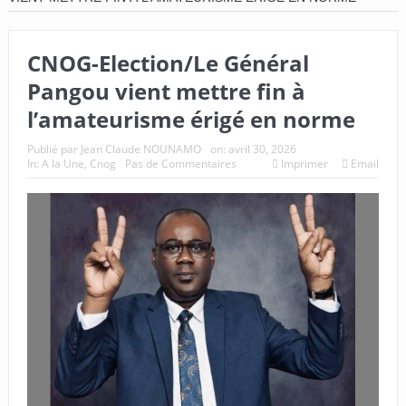
CNOG-Election/Le Général
Pangou vient mettre fin à
l’amateurisme érigé en norme
Publié par
Jean Claude NOUNAMO
on:
avril 30, 2026
In:
A la Une
,
Cnog
Pas de Commentaires
Imprimer
Email