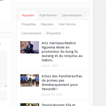
Populaire
Foot feminin
Commentaires
Étiquettes
Populaire
Foot feminin
Commentaires
Étiquettes
Arts martiaux/Maître
*
Nguema Akwe en
promoteur du kung fu
wutang et du ninjutsu au
Gabon.
juin 01, 2022
Echos des Panthères/Pas
de primes pas
d’embarquement pour
Yaoundé !
janvier 05, 2022
Tennis/Avomo Ella et