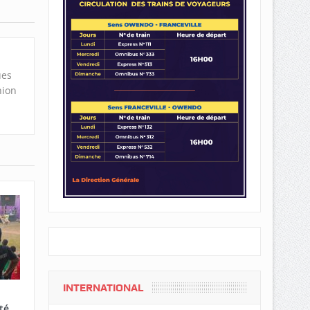
ues
nion
INTERNATIONAL
té