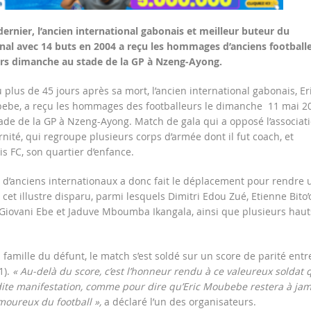
ernier, l’ancien international gabonais et meilleur buteur du
al avec 14 buts en 2004 a reçu les hommages d’anciens football
ers dimanche au stade de la GP à Nzeng-Ayong.
 plus de 45 jours après sa mort, l’ancien international gabonais, Er
ebe, a reçu les hommages des footballeurs le dimanche 11 mai 2
ade de la GP à Nzeng-Ayong. Match de gala qui a opposé l’associat
rnité, qui regroupe plusieurs corps d’armée dont il fut coach, et
ris FC, son quartier d’enfance.
 d’anciens internationaux a donc fait le déplacement pour rendre 
et illustre disparu, parmi lesquels Dimitri Edou Zué, Etienne Bito’o
Giovani Ebe et Jaduve Mboumba Ikangala, ainsi que plusieurs haut
 famille du défunt, le match s’est soldé sur un score de parité entr
1).
« Au-delà du score, c’est l’honneur rendu à ce valeureux soldat 
dite manifestation, comme pour dire qu’Eric Moubebe restera à jam
oureux du football »,
a déclaré l’un des organisateurs.