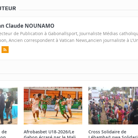
UTEUR
an Claude NOUNAMO
ecteur de Publication à Gabonallsport, Journaliste Médias catholiq
on, Ancien correspondent à Vatican News,ancien journaliste à L'U
n de
Afrobasbet U18-2026/Le
Cross Solidaire de
ion
Gabon écrasé par le Mali
Lébamba/Lowa Solidari