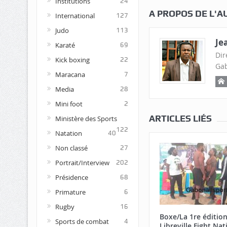
Institutions
24
A PROPOS DE L'A
International
127
Judo
113
Je
Karaté
69
Dir
Kick boxing
22
Gab
Maracana
7
Media
28
Mini foot
2
ARTICLES LIÉS
Ministère des Sports
122
Natation
40
Non classé
27
Portrait/Interview
202
Présidence
68
Primature
6
Rugby
16
Boxe/La 1re éditio
Sports de combat
4
Libreville Fight Nat