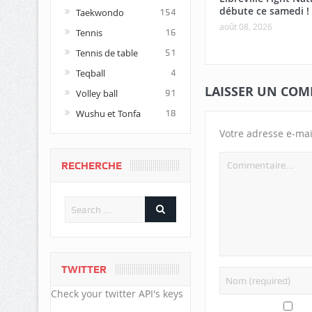
débute ce samedi !
Taekwondo
154
août 08, 2026
Tennis
16
Tennis de table
51
Teqball
4
LAISSER UN COM
Volley ball
91
Wushu et Tonfa
18
Votre adresse e-mai
RECHERCHE
TWITTER
Check your twitter API's keys