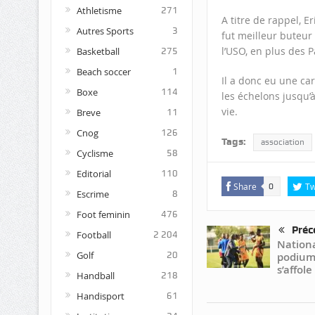
Athletisme
271
A titre de rappel, 
Autres Sports
3
fut meilleur buteur
l’USO, en plus des 
Basketball
275
Beach soccer
1
Il a donc eu une car
Boxe
114
les échelons jusqu’à
vie.
Breve
11
Cnog
126
Tags:
association
Cyclisme
58
Editorial
110
Share
Tw
0
Escrime
8
Foot feminin
476
Préc
Football
2 204
Nationa
Golf
20
podium 
s’affole 
Handball
218
Handisport
61