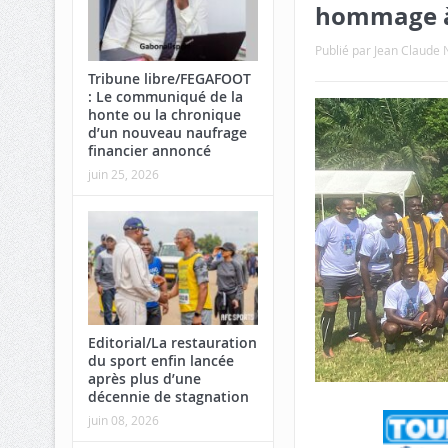
hommage à
Publié par
Jean Claud
Tribune libre/FEGAFOOT
: Le communiqué de la
honte ou la chronique
d’un nouveau naufrage
financier annoncé
juin 25, 2026
Editorial/La restauration
du sport enfin lancée
après plus d’une
décennie de stagnation
juin 08, 2026