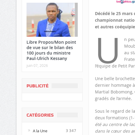
Décédé le 25 mars d
championnat nation
et autres coéquipi
U
n peu
Libre Propos/Mon point
Moub
de vue sur le bilan des
au st
100 jours du ministre
Paul-Ulrich Kessany
Frate
juin 07, 2026
l’équipe de Petit Pa
Une belle brochette
dernier hommage à c
PUBLICITÉ
Martial Bobomong, 
gradés de l’armée.
Sous le regard de la
CATÉGORIES
deux formations (1-
été au centre de la
A la Une
dans le cœur des am
3 347