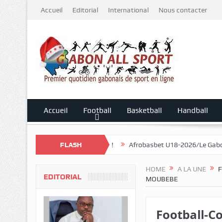
Accueil
Editorial
International
Nous contacter
Accueil
Football
Basketball
Handball
tion débute ce samedi !
FLASH
Afrobasbet U18-2026/Le Gabon écrasé par le
HOME
A LA UNE
F
EDITORIAL
MOUBEBE
Football-Co