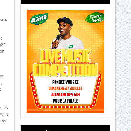
eurs
ic
025
ion
un
,
s
e les
qui a
ais