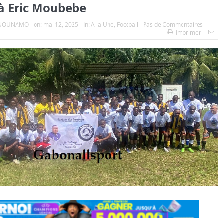
 Eric Moubebe
e NOUNAMO
on:
mai 12, 2025
In:
A la Une
,
Football
Pas de Commentaires
Imprimer