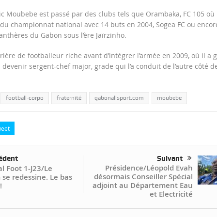
Eric Moubebe est passé par des clubs tels que Orambaka, FC 105 où i
 du championnat national avec 14 buts en 2004, Sogea FC ou encor
Panthères du Gabon sous l’ère Jaïrzinho.
rière de footballeur riche avant d’intégrer l’armée en 2009, où il a g
 devenir sergent-chef major, grade qui l’a conduit de l’autre côté de
football-corpo
fraternité
gabonallsport.com
moubebe
eet
édent
Suivant
Présidence/Léopold Evah
l Foot 1-J23/Le
désormais Conseiller Spécial
se redessine. Le bas
adjoint au Département Eau
!
et Electricité