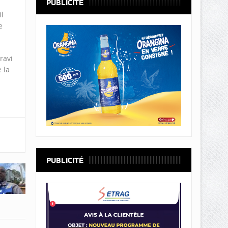
PUBLICITÉ
l
e
ravi
 la
PUBLICITÉ