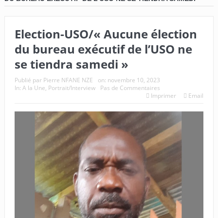
Election-USO/« Aucune élection
du bureau exécutif de l’USO ne
se tiendra samedi »
Publié par
Pierre NFANE NZE
on:
novembre 10, 2023
In:
A la Une
,
Portrait/Interview
Pas de Commentaires
Imprimer
Email