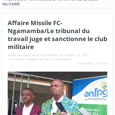
MILITAIRE
Affaire Missile FC-
Ngamamba/Le tribunal du
travail juge et sanctionne le club
militaire
Publié par
Jean Claude NOUNAMO
on:
octobre 30, 2025
In:
A la Une
,
Football
Pas de Commentaires
Imprimer
Email