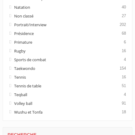
Natation
40
Non classé
27
Portrait/Interview
202
Présidence
68
Primature
6
Rugby
16
Sports de combat
4
Taekwondo
154
Tennis
16
Tennis de table
51
Teqball
4
Volley ball
91
Wushu et Tonfa
18
RECHERCHE