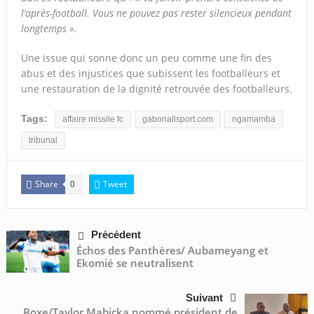
l’après-football. Vous ne pouvez pas rester silencieux pendant
longtemps ».
Une issue qui sonne donc un peu comme une fin des
abus et des injustices que subissent les footballeurs et
une restauration de la dignité retrouvée des footballeurs.
Tags:
affaire missile fc
gabonallsport.com
ngamamba
tribunal
Share
Tweet
0
Précédent
Échos des Panthères/ Aubameyang et
Ekomié se neutralisent
Suivant
Boxe/Taylor Mabicka nommé président de