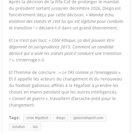
Après la décision de la Fifa-Caf de prolonger le mandat
du président sortant jusqu’en décembre 2026, Diego est
foncièrement déçu par cette décision.
« Mandat échu,
violation des statuts et c’est lui qui est légitime pour conduite
la transition ! »
déclare-t-il dans un grand étonnement.
Et ce n’est pas tout.
« Côté éthique, ça doit pouvoir être
dégommé en jurisprudence 2013. Comment un candidat
déclaré qui a violé les statuts peut-il conduire une transition
? »,
s’interroge-t-il.
Et l’homme de conclure :
« Le TAS comme je l’envisageais ».
Et il appelle les acteurs du changement et du renouveau
du football gabonais affiliés à la Fégafoot à prendre les
choses en mains pendant que les autres intelligences,
« Conseil de guerre »,
travaillent d’arrache-pied pour le
changement.
Tags:
crise fégafoot
diego
gabonallsport.com
solution
tas