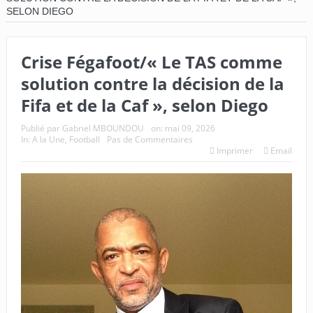
SELON DIEGO
Crise Fégafoot/« Le TAS comme
solution contre la décision de la
Fifa et de la Caf », selon Diego
Publié par
Gabriel MBOUNDOU
on:
mai 09, 2026
In:
A la Une
,
Football
Pas de Commentaires
Imprimer
Email