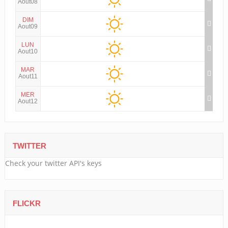
Aout08
DIM
Aout09
LUN
Aout10
MAR
Aout11
MER
Aout12
TWITTER
Check your twitter API's keys
FLICKR