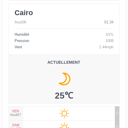
Cairo
Aout06
01:34
Humidité
61%
Pression
1008
Vent
2.44mph
ACTUELLEMENT
25℃
VEN
Aout07
SAM