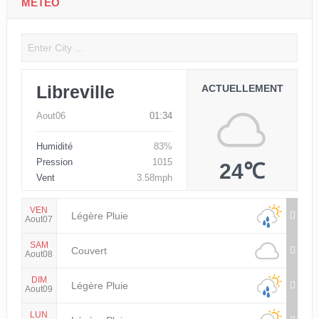
MÉTÉO
Libreville
ACTUELLEMENT
Aout06
01:34
Humidité
83%
Pression
1015
24℃
Vent
3.58mph
VEN
Légère Pluie
Aout07
SAM
Couvert
Aout08
DIM
Légère Pluie
Aout09
LUN