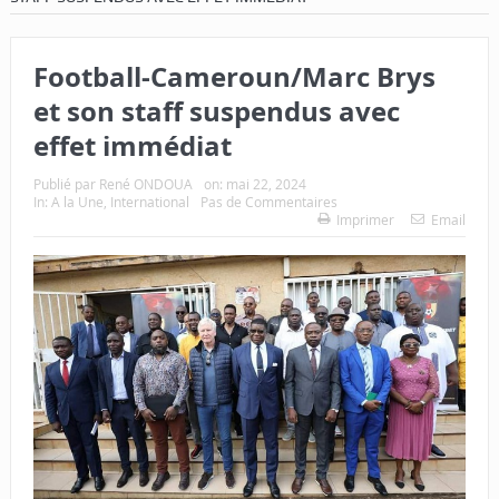
Football-Cameroun/Marc Brys
et son staff suspendus avec
effet immédiat
Publié par
René ONDOUA
on:
mai 22, 2024
In:
A la Une
,
International
Pas de Commentaires
Imprimer
Email