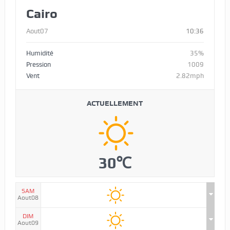
Cairo
Aout07
10:36
Humidité
35%
Pression
1009
Vent
2.82mph
ACTUELLEMENT
30℃
SAM
Aout08
DIM
Aout09