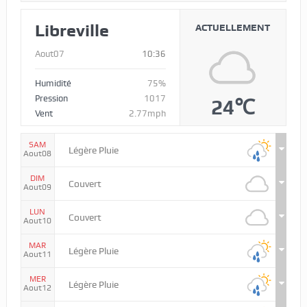
Libreville
ACTUELLEMENT
Aout07
10:36
Humidité
75%
Pression
1017
24℃
Vent
2.77mph
SAM
Légère Pluie
Aout08
DIM
Couvert
Aout09
LUN
Couvert
Aout10
MAR
Légère Pluie
Aout11
MER
Légère Pluie
Aout12