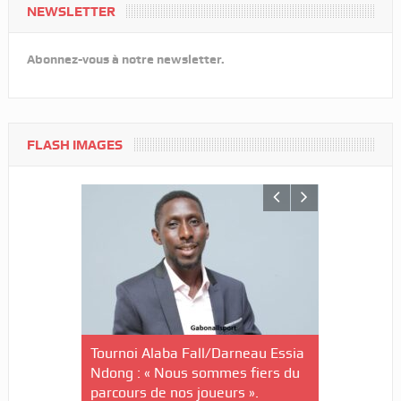
NEWSLETTER
Abonnez-vous à notre newsletter.
FLASH IMAGES
nin-U20/Le
Tournoi Alaba Fall/Darneau Essia
Tournoi nat
stuaire en
Ndong : « Nous sommes fiers du
U20/L’Estu
parcours de nos joueurs ».
qualifiée p