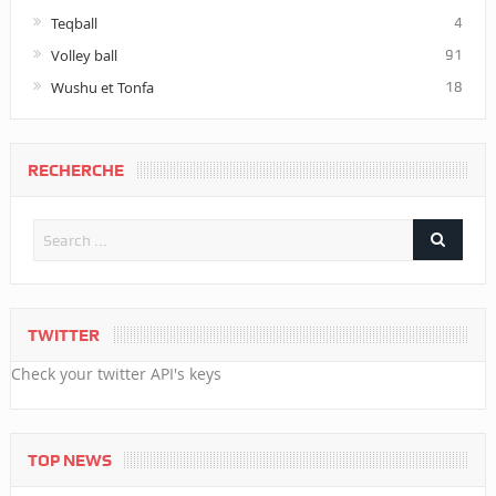
Teqball
4
Volley ball
91
Wushu et Tonfa
18
RECHERCHE
TWITTER
Check your twitter API's keys
TOP NEWS