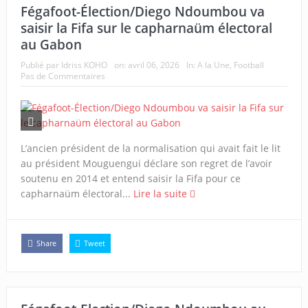
Fégafoot-Élection/Diego Ndoumbou va
saisir la Fifa sur le capharnaüm électoral
au Gabon
Publié par
Idriss KOHO
on:
avril 06, 2026
In:
A la Une
,
Football
Pas de Commentaires
L’ancien président de la normalisation qui avait fait le lit
au président Mouguengui déclare son regret de l’avoir
soutenu en 2014 et entend saisir la Fifa pour ce
capharnaüm électoral...
Lire la suite
Share
Tweet