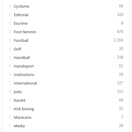
Cyclisme
58
Editorial
110
Escrime
8
Foot feminin
476
Football
2 204
Golf
20
Handball
218
Handisport
61
Institutions
24
International
127
Judo
113
Karaté
69
Kick boxing
22
Maracana
7
Media
28