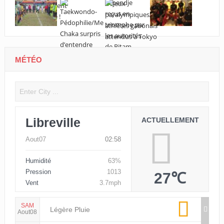
MÉTÉO
Libreville
ACTUELLEMENT
Aout07
02:58
Humidité
63%
Pression
1013
27℃
Vent
3.7mph
SAM
Légère Pluie
Aout08