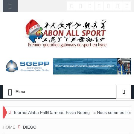
Menu
noi Alaba Fall/Darneau Essia Ndong : « Nous sommes fiers du parcours
HOME
DIEGO