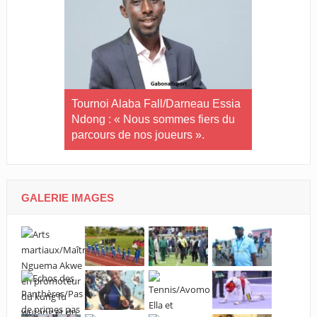
in-U20/Le
Tournoi Alaba Fall/Darneau Essia
Tournoi nat
stuaire en
Ndong : « Nous sommes fiers du
U20/L’Estu
parcours de nos joueurs ».
qualifiée p
GALERIE IMAGES