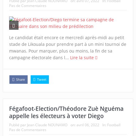
Publié par
Jean Claude NOUNAMO
on:
avril 07, 2022
In:
Football
Pas de Commentaires
Le candidat était encore ce mercredi après-midi au petit
stade de Likouala pour prendre part à un mini tournoi de
mwanas. Pour marquer, plus ou moins, la fin de sa
campagne électorale dans l...
Lire la suite
Share
Tweet
Fégafoot-Election/Théodore Zuè Nguéma
appelle les électeurs à voter Diego
Publié par
Jean Claude NOUNAMO
on:
avril 06, 2022
In:
Football
Pas de Commentaires