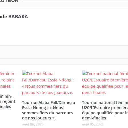
AUTEUR
ade BABAKA
éminin-
 rejoint
Tournoi Alaba Fall/Darneau
Tournoi national fémin
inales
Essia Ndong : « Nous
U20/L’Estuaire premièr
sommes fiers du parcours
équipe qualifiée pour l
de nos joueurs ».
demi-finales
août 06, 2026
août 05, 2026