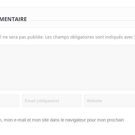
Afrobasket U18-Abidjan/Le Gabon
Tournoi national fémin
rate sa première sortie face à
Woleu-Ntem rejoint l’E
MMENTAIRE
Madagascar
demi-finales
l ne sera pas publiée.
Les champs obligatoires sont indiqués avec
, mon e-mail et mon site dans le navigateur pour mon prochain