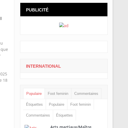
PUBLICITÉ
l
du
é que
r
INTERNATIONAL
2025
e 18
Populaire
Foot feminin
Commentaires
Étiquettes
Populaire
Foot feminin
Commentaires
Étiquettes
Arts martiaux/Maître