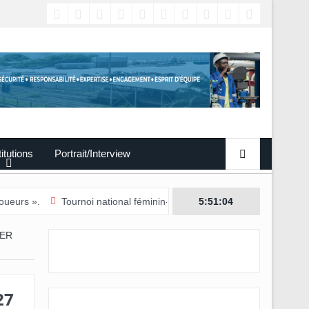
titutions
Portrait/Interview
Tournoi national féminin-U20/L’Estuaire première équipe qualifiée po
5:51:05
IER
27