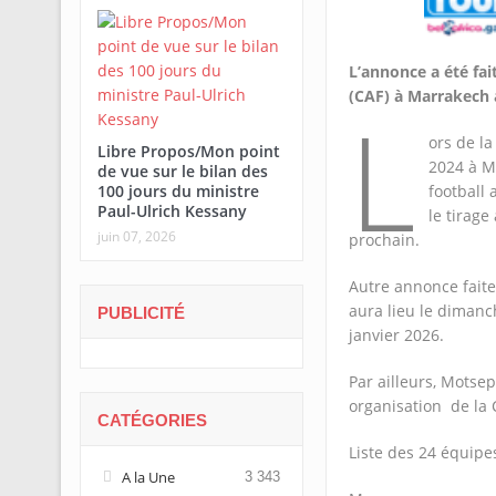
L’annonce a été fai
(CAF) à Marrakech 
L
ors de l
Libre Propos/Mon point
2024 à M
de vue sur le bilan des
100 jours du ministre
football
Paul-Ulrich Kessany
le tirage
juin 07, 2026
prochain.
Autre annonce faite
aura lieu le dimanc
PUBLICITÉ
janvier 2026.
Par ailleurs, Motse
organisation de la 
CATÉGORIES
Liste des 24 équipes
A la Une
3 343