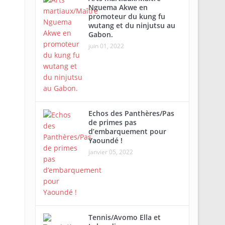
Nguema Akwe en
promoteur du kung fu
wutang et du ninjutsu au
Gabon.
juin 01, 2022
Echos des Panthères/Pas
de primes pas
d’embarquement pour
Yaoundé !
janvier 05, 2022
Tennis/Avomo Ella et