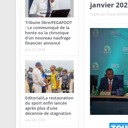
janvier 20
Publié par
Glade BABA
Tribune libre/FEGAFOOT
: Le communiqué de la
honte ou la chronique
d’un nouveau naufrage
financier annoncé
juin 25, 2026
Editorial/La restauration
du sport enfin lancée
après plus d’une
décennie de stagnation
juin 08, 2026