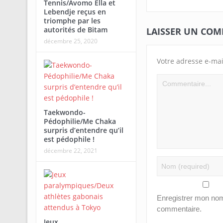
Tennis/Avomo Ella et
Lebendje reçus en
triomphe par les
autorités de Bitam
LAISSER UN CO
décembre 25, 2020
Votre adresse e-mai
Taekwondo-
Pédophilie/Me Chaka
surpris d’entendre qu’il
est pédophile !
décembre 22, 2021
Enregistrer mon nom
commentaire.
Jeux