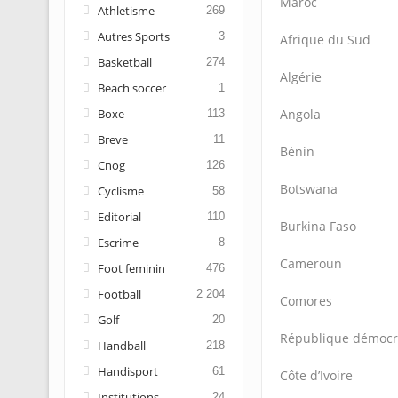
Maroc
Athletisme
269
Autres Sports
3
Afrique du Sud
Basketball
274
Algérie
Beach soccer
1
Boxe
Angola
113
Breve
11
Bénin
Cnog
126
Botswana
Cyclisme
58
Editorial
110
Burkina Faso
Escrime
8
Cameroun
Foot feminin
476
Football
2 204
Comores
Golf
20
République démocr
Handball
218
Handisport
61
Côte d’Ivoire
Institutions
24