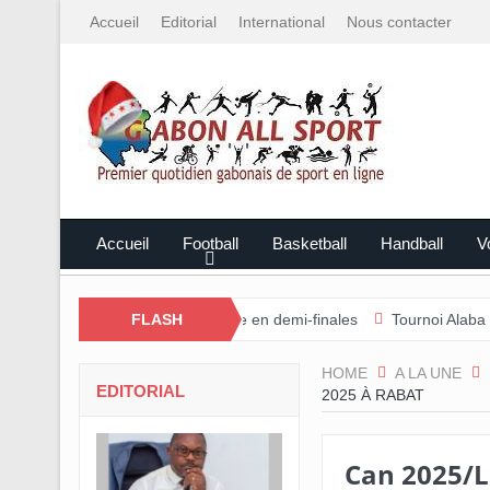
Accueil
Editorial
International
Nous contacter
Accueil
Football
Basketball
Handball
Vo
u-Ntem rejoint l’Estuaire en demi-finales
FLASH
Tournoi Alaba Fall/Darne
HOME
A LA UNE
EDITORIAL
2025 À RABAT
Can 2025/Le