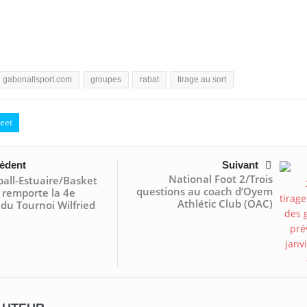
gabonallsport.com
groupes
rabat
tirage au sort
eet
édent
Suivant
National Foot 2/Trois
all-Estuaire/Basket
questions au coach d’Oyem
e remporte la 4e
Athlétic Club (OAC)
 du Tournoi Wilfried