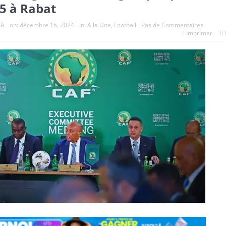
25 à Rabat
KA
on:
décembre 16, 2024
In:
A la Une
,
Football
Pas de Commentaires
Imprimer