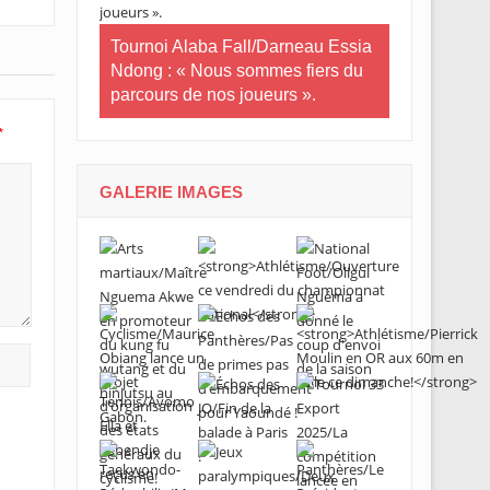
in-U20/Le
stuaire en
Tournoi Alaba Fall/Darneau Essia
Tournoi nat
Ndong : « Nous sommes fiers du
U20/L’Estua
parcours de nos joueurs ».
qualifiée po
*
GALERIE IMAGES