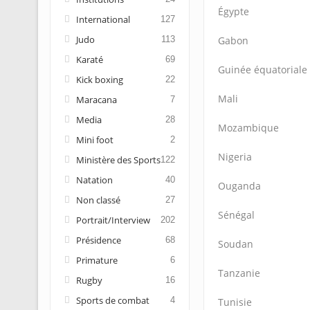
Égypte
International
127
Judo
113
Gabon
Karaté
69
Guinée équatoriale
Kick boxing
22
Mali
Maracana
7
Media
28
Mozambique
Mini foot
2
Nigeria
Ministère des Sports
122
Natation
40
Ouganda
Non classé
27
Sénégal
Portrait/Interview
202
Présidence
68
Soudan
Primature
6
Tanzanie
Rugby
16
Sports de combat
4
Tunisie