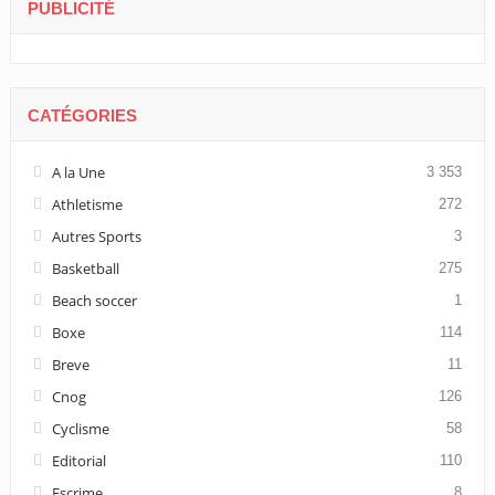
PUBLICITÉ
CATÉGORIES
A la Une
3 353
Athletisme
272
Autres Sports
3
Basketball
275
Beach soccer
1
Boxe
114
Breve
11
Cnog
126
Cyclisme
58
Editorial
110
Escrime
8