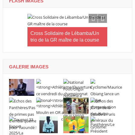
FLASH IMAGES
ip 2026/La
Cross Solidaire de Lébamba/Un
Tournoi nat
ostilités
trio de la GR maître de la course
carré d’AS
GALERIE IMAGES