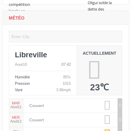
MÉTÉO
Libreville
ACTUELLEMENT
Aout10
07:42
Humidité
85%
Pression
1015
23℃
Vent
3.86mph
MAR
Couvert
Aout11
MER
Couvert
Aout12