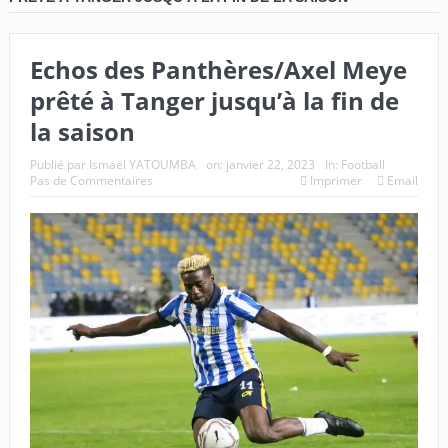
Echos des Panthères/Axel Meye
prêté à Tanger jusqu’à la fin de
la saison
Publié par
Ismaël YATOUMBA
on:
janvier 22, 2023
In:
Football
Pas de Commentaires
Imprimer
Email