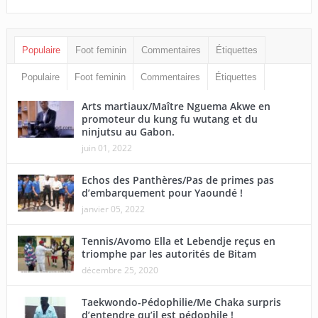
Populaire
Foot feminin
Commentaires
Étiquettes
Populaire
Foot feminin
Commentaires
Étiquettes
Arts martiaux/Maître Nguema Akwe en
promoteur du kung fu wutang et du
ninjutsu au Gabon.
juin 01, 2022
Echos des Panthères/Pas de primes pas
d’embarquement pour Yaoundé !
janvier 05, 2022
Tennis/Avomo Ella et Lebendje reçus en
triomphe par les autorités de Bitam
décembre 25, 2020
Taekwondo-Pédophilie/Me Chaka surpris
d’entendre qu’il est pédophile !