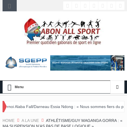
Menu
l/Darneau Essia Ndong : « Nous sommes fiers du parcours de nos joueu
HOME
A LA UNE
ATHLÉTISME/GUY MAGANGA GORRA : «
MA SUSPENSION N’AS PAS DE BASE LOGIQUE »