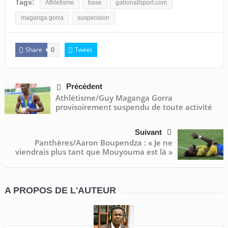
Tags:
Athlétisme
base
gabonallsport.com
maganga gorra
suspension
Share
Tweet
0
Précédent
Athlétisme/Guy Maganga Gorra
provisoirement suspendu de toute activité
Suivant
Panthères/Aaron Boupendza : « Je ne
viendrais plus tant que Mouyouma est là »
A PROPOS DE L'AUTEUR