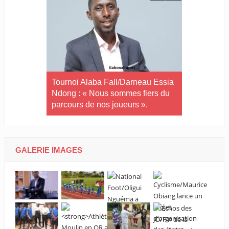
in-U20/Le
Tournoi Alaba Fall/Darneau Essia
Tournoi nat
stuaire en
Ndong : « Nous sommes fiers du
U20/L’Estu
parcours de nos joueurs ».
qualifiée p
GALERIE IMAGES