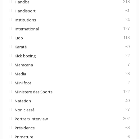
Handball
218
Handisport
61
Institutions
24
International
127
Judo
113
Karaté
69
Kick boxing
22
Maracana
7
Media
28
Mini foot
2
Ministère des Sports
122
Natation
40
Non classé
27
Portrait/Interview
202
Présidence
68
Primature
6