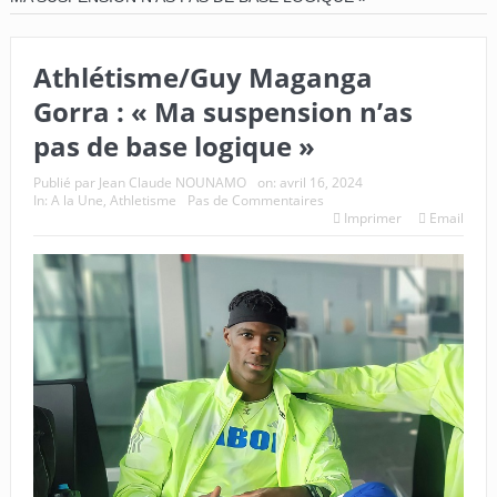
Athlétisme/Guy Maganga
Gorra : « Ma suspension n’as
pas de base logique »
Publié par
Jean Claude NOUNAMO
on:
avril 16, 2024
In:
A la Une
,
Athletisme
Pas de Commentaires
Imprimer
Email