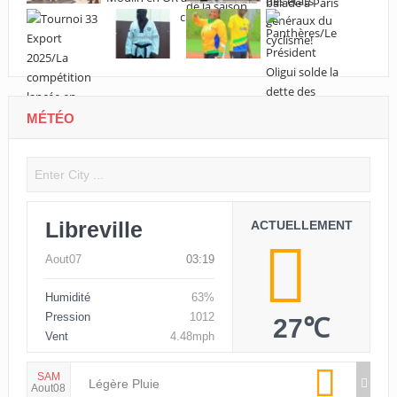
MÉTÉO
Libreville
ACTUELLEMENT
Aout07
03:19
Humidité
63%
Pression
1012
27℃
Vent
4.48mph
SAM
Légère Pluie
Aout08