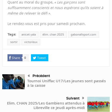
Quant au moral du groupe,
« Les garçons sont
suffisamment conscients et nous espérons qu’ils soient à
même de relever le défi ».
Le rendez-vous est pris pour samedi prochain.
Tags:
anicet yala
élim. chan 2025
gabonallsport.com
sortir
victorieux
Share
Tweet
0
Précédent
Tournoi Uniffac U17/Les jeunes sont passés
à la caisse
Suivant
Elim. CHAN 2025/Les Gambiens attendus à
Libreville ce jeudi après-midi