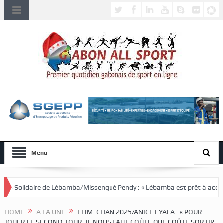
Menu
bamba/Missengué Pendy : « Lébamba est prêt à accueillir ce grand événem
HOME
A LA UNE
ELIM. CHAN 2025/ANICET YALA : « POUR
JOUER LE SECOND TOUR, IL NOUS FAUT COÛTE QUE COÛTE SORTIR