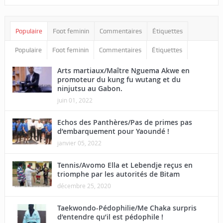
Populaire
Foot feminin
Commentaires
Étiquettes
Populaire
Foot feminin
Commentaires
Étiquettes
Arts martiaux/Maître Nguema Akwe en
promoteur du kung fu wutang et du
ninjutsu au Gabon.
juin 01, 2022
Echos des Panthères/Pas de primes pas
d’embarquement pour Yaoundé !
janvier 05, 2022
Tennis/Avomo Ella et Lebendje reçus en
triomphe par les autorités de Bitam
décembre 25, 2020
Taekwondo-Pédophilie/Me Chaka surpris
d’entendre qu’il est pédophile !