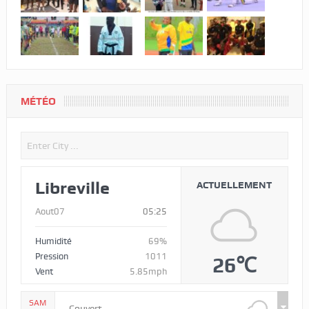
MÉTÉO
Libreville
ACTUELLEMENT
Aout07
05:25
Humidité
69%
Pression
1011
26℃
Vent
5.85mph
SAM
Couvert