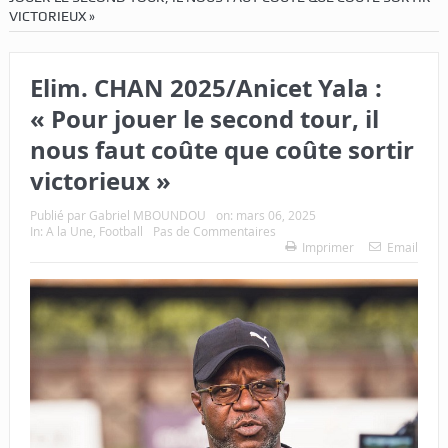
VICTORIEUX »
Elim. CHAN 2025/Anicet Yala :
« Pour jouer le second tour, il
nous faut coûte que coûte sortir
victorieux »
Publié par
Gabriel MBOUNDOU
on:
mars 06, 2025
In:
A la Une
,
Football
Pas de Commentaires
Imprimer
Email