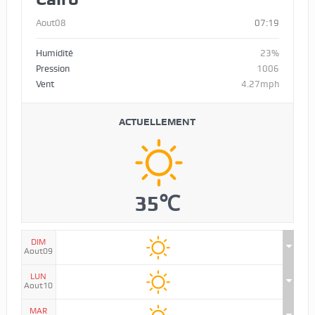
Aout08
07:19
Humidité
23%
Pression
1006
Vent
4.27mph
ACTUELLEMENT
35℃
DIM
Aout09
LUN
Aout10
MAR