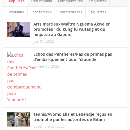
Populaire
Foot feminin
Commentaires
Étiquettes
Populaire
Foot feminin
Commentaires
Étiquettes
Arts martiaux/Maître Nguema Akwe en
promoteur du kung fu wutang et du
ninjutsu au Gabon.
juin 01, 2022
Echos des Panthères/Pas de primes pas
d’embarquement pour Yaoundé !
janvier 05, 2022
Tennis/Avomo Ella et Lebendje reçus en
triomphe par les autorités de Bitam
décembre 25, 2020