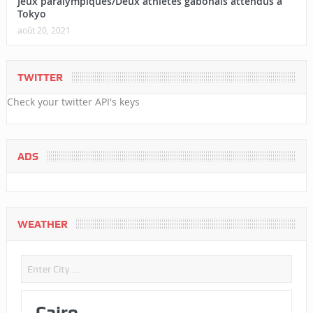
Jeux paralympiques/Deux athlètes gabonais attendus à
Tokyo
août 20, 2021
TWITTER
Check your twitter API's keys
ADS
WEATHER
Cairo