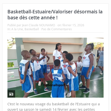
Basketball-Estuaire/Valoriser désormais la
base dès cette année !
Publié par
Jean Claude NOUNAMO
on:
février 15, 2026
In:
A la Une
,
Basketball
Pas de Commentaires
C’est le nouveau visage du basketball de l’Estuaire qui a
ouvert sa saison le samedi 14 février avec les petites