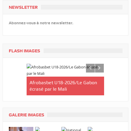
NEWSLETTER
Abonnez-vous à notre newsletter.
FLASH IMAGES
Libreville
Afrobasbet U18-2026/Le Gabon
Cross Solid
 samedi !
écrasé par le Mali
Lébamba/Lo
que jamais 
GALERIE IMAGES