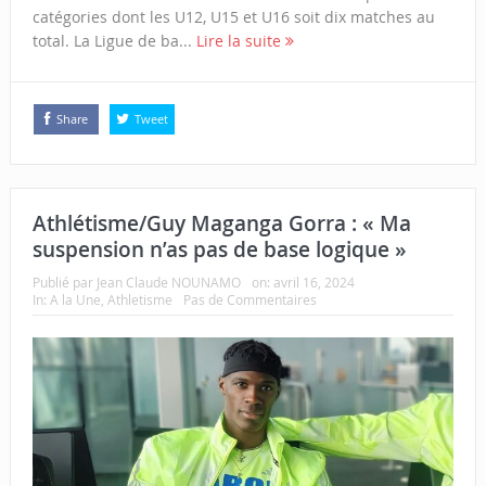
catégories dont les U12, U15 et U16 soit dix matches au
total. La Ligue de ba...
Lire la suite
Share
Tweet
Athlétisme/Guy Maganga Gorra : « Ma
suspension n’as pas de base logique »
Publié par
Jean Claude NOUNAMO
on:
avril 16, 2024
In:
A la Une
,
Athletisme
Pas de Commentaires