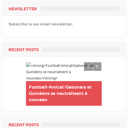
NEWSLETTER
Subscribe to our email newsletter.
RECENT POSTS
Football-A
do appelle
Football-Amical/Gabonais et
remporte l
 aussi la
Guinéens se neutralisent à
Champions
ens locaux
nouveau
RECENT POSTS