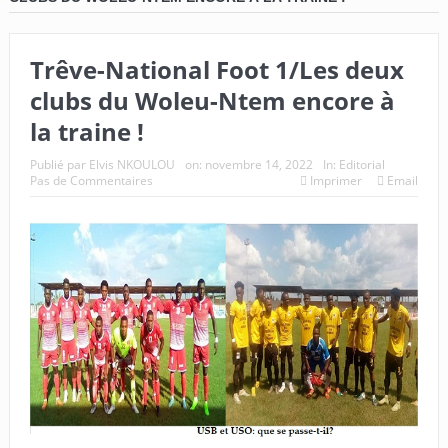
Trêve-National Foot 1/Les deux
clubs du Woleu-Ntem encore à
la traine !
Publié par
Elvis NKOULOU
on:
novembre 14, 2022
In:
Editorial
Pas de Commentaires
Imprimer
Email