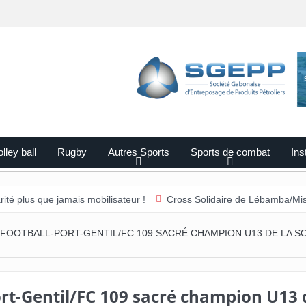
lley ball
Rugby
Autres Sports
Sports de combat
Ins
 jamais mobilisateur !
Cross Solidaire de Lébamba/Missengué Pend
FOOTBALL-PORT-GENTIL/FC 109 SACRÉ CHAMPION U13 DE LA S
ort-Gentil/FC 109 sacré champion U13 