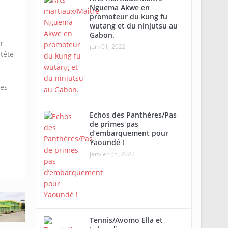
Nguema Akwe en
promoteur du kung fu
wutang et du ninjutsu au
Gabon.
r
juin 01, 2022
tête
res
Echos des Panthères/Pas
de primes pas
d’embarquement pour
Yaoundé !
janvier 05, 2022
Tennis/Avomo Ella et