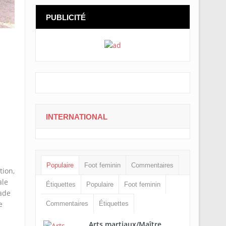
PUBLICITÉ
INTERNATIONAL
Populaire
Foot feminin
Commentaires
tion,
ale
Étiquettes
Populaire
Foot feminin
ade
e
Commentaires
Étiquettes
Arts martiaux/Maître