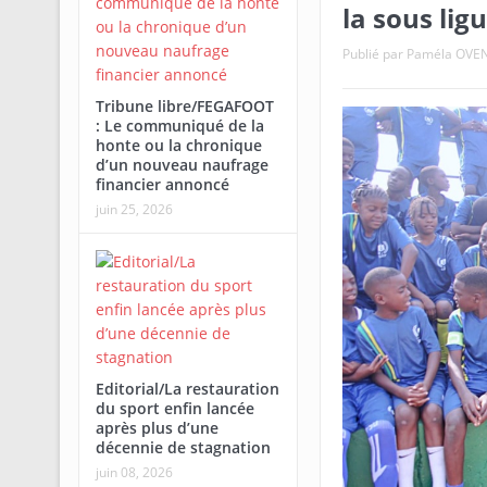
la sous lig
Publié par
Paméla OVE
Tribune libre/FEGAFOOT
: Le communiqué de la
honte ou la chronique
d’un nouveau naufrage
financier annoncé
juin 25, 2026
Editorial/La restauration
du sport enfin lancée
après plus d’une
décennie de stagnation
juin 08, 2026