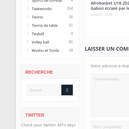
Sports de combat
4
Afrobasbet U18-20
Gabon écrasé par l
Taekwondo
154
août 07, 2026
Tennis
16
Tennis de table
51
Teqball
4
Volley ball
91
LAISSER UN CO
Wushu et Tonfa
18
Votre adresse e-mai
RECHERCHE
TWITTER
Check your twitter API's keys