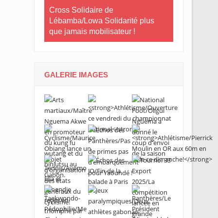
Le Gabon
Cross Solidaire de
Lébamba/Lowa Solidarité plus
Cross Solid
que jamais mobilisateur !
Lébamba/M
« Lébamba e
grand évén
GALERIE IMAGES