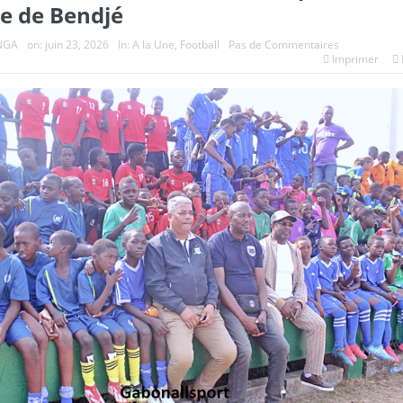
ue de Bendjé
NGA
on:
juin 23, 2026
In:
A la Une
,
Football
Pas de Commentaires
Imprimer