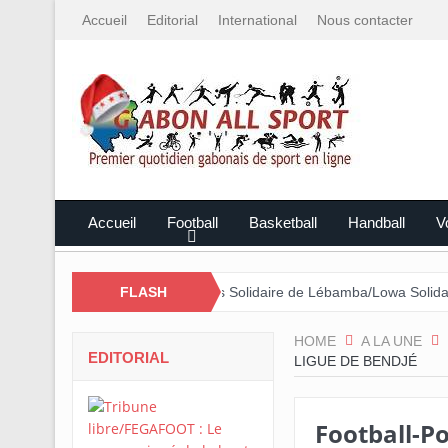
Accueil
Editorial
International
Nous contacter
Accueil
Football
Basketball
Handball
Vo
é par le Mali
Cross Solidaire de Lébamba/Lowa Solidarité plus que
FLASH
HOME
A LA UNE
EDITORIAL
LIGUE DE BENDJÉ
Football-P