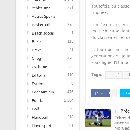
Toutefois, au classe
Athletisme
271
trophée.
Autres Sports
3
Lancée en janvier de
Basketball
275
mois, chacune donna
Beach soccer
1
du classement et déc
Boxe
113
Le tournoi confirme
Breve
11
générations de jou
Cnog
126
sous-ligue d’Etimboué
Cyclisme
58
Tags:
Editorial
110
bendjé
c
Escrime
8
Foot feminin
476
Share
Tw
0
Football
2 204
Golf
20
Préc
Handball
Echos 
218
encore 
Handisport
61
Norvège