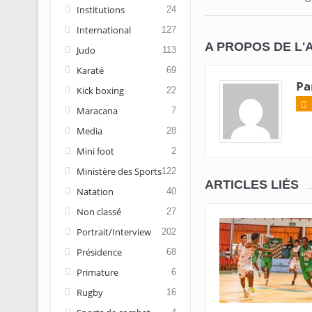
Institutions
24
International
127
A PROPOS DE L'
Judo
113
Karaté
69
Pa
Kick boxing
22
Maracana
7
Media
28
Mini foot
2
Ministère des Sports
122
ARTICLES LIÉS
Natation
40
Non classé
27
Portrait/Interview
202
Présidence
68
Primature
6
Rugby
16