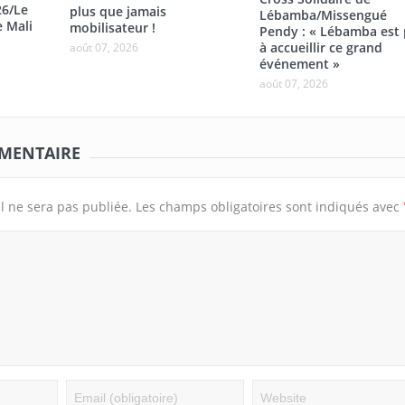
26/Le
plus que jamais
Lébamba/Missengué
e Mali
mobilisateur !
Pendy : « Lébamba est 
à accueillir ce grand
août 07, 2026
événement »
août 07, 2026
MMENTAIRE
l ne sera pas publiée.
Les champs obligatoires sont indiqués avec