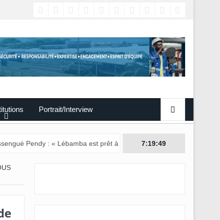
titutions
Portrait/Interview
y : « Lébamba est prêt à accueillir ce grand événement »
7:19:50
OUS
de