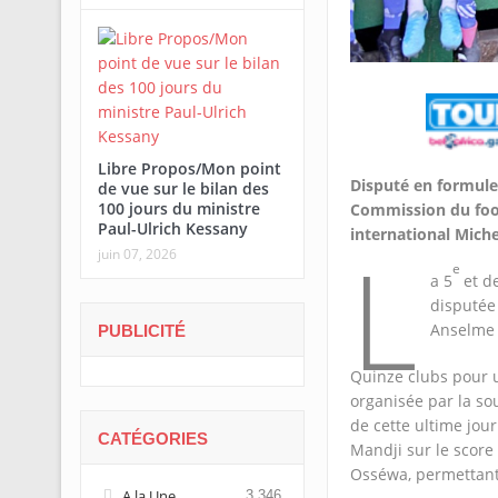
Libre Propos/Mon point
Disputé en formule 
de vue sur le bilan des
100 jours du ministre
Commission du footb
Paul-Ulrich Kessany
international Mich
L
juin 07, 2026
e
a 5
et d
disputée 
Anselme 
PUBLICITÉ
Quinze clubs pour u
organisée par la sou
de cette ultime jou
CATÉGORIES
Mandji sur le score 
Osséwa, permettant
A la Une
3 346