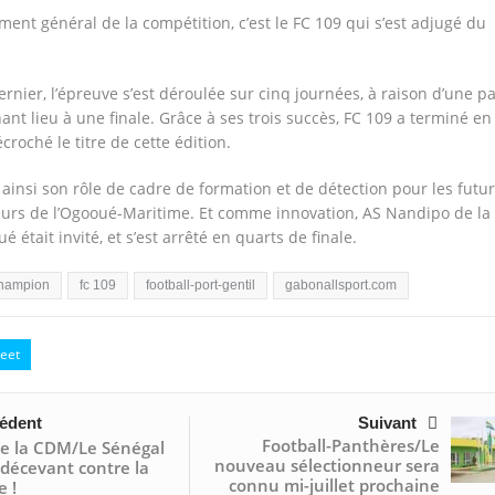
ment général de la compétition, c’est le FC 109 qui s’est adjugé du
rnier, l’épreuve s’est déroulée sur cinq journées, à raison d’une pa
nt lieu à une finale. Grâce à ses trois succès, FC 109 a terminé en 
roché le titre de cette édition.
 ainsi son rôle de cadre de formation et de détection pour les futu
eurs de l’Ogooué-Maritime. Et comme innovation, AS Nandipo de la
 était invité, et s’est arrêté en quarts de finale.
hampion
fc 109
football-port-gentil
gabonallsport.com
eet
édent
Suivant
Football-Panthères/Le
de la CDM/Le Sénégal
nouveau sélectionneur sera
décevant contre la
connu mi-juillet prochaine
 !