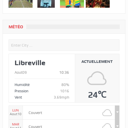
MÉTÉO
Libreville
ACTUELLEMENT
Aout09
10:36
Humidité
80%
Pression
1016
24℃
Vent
3.69mph
LUN
Couvert
Aout10
MAR
Couvert