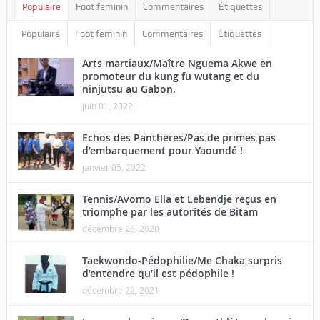
Populaire
Foot feminin
Commentaires
Étiquettes
Populaire
Foot feminin
Commentaires
Étiquettes
Arts martiaux/Maître Nguema Akwe en
promoteur du kung fu wutang et du
ninjutsu au Gabon.
juin 01, 2022
Echos des Panthères/Pas de primes pas
d’embarquement pour Yaoundé !
janvier 05, 2022
Tennis/Avomo Ella et Lebendje reçus en
triomphe par les autorités de Bitam
décembre 25, 2020
Taekwondo-Pédophilie/Me Chaka surpris
d’entendre qu’il est pédophile !
décembre 22, 2021