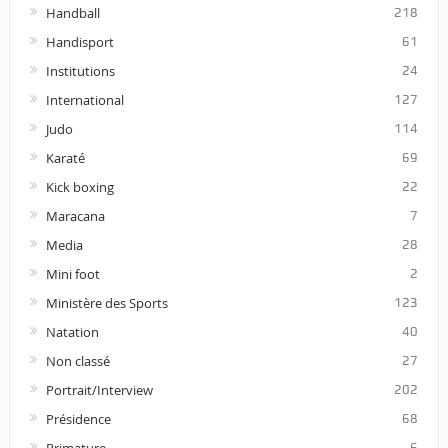
Handball
218
Handisport
61
Institutions
24
International
127
Judo
114
Karaté
69
Kick boxing
22
Maracana
7
Media
28
Mini foot
2
Ministère des Sports
123
Natation
40
Non classé
27
Portrait/Interview
202
Présidence
68
Primature
6