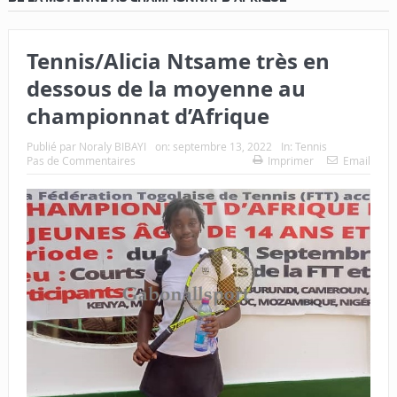
Tennis/Alicia Ntsame très en
dessous de la moyenne au
championnat d’Afrique
Publié par
Noraly BIBAYI
on:
septembre 13, 2022
In:
Tennis
Pas de Commentaires
Imprimer
Email