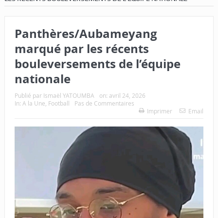
Panthères/Aubameyang
marqué par les récents
bouleversements de l’équipe
nationale
Publié par
Ismaël YATOUMBA
on:
avril 24, 2026
In:
A la Une
,
Football
Pas de Commentaires
Imprimer
Email