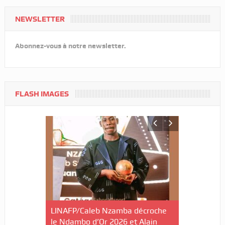
NEWSLETTER
Abonnez-vous à notre newsletter.
FLASH IMAGES
ilan à mi-
LINAFP/Caleb Nzamba décroche
Judo-Port-G
ctives du
le Ndambo d’Or 2026 et Alain
du Tournoi 