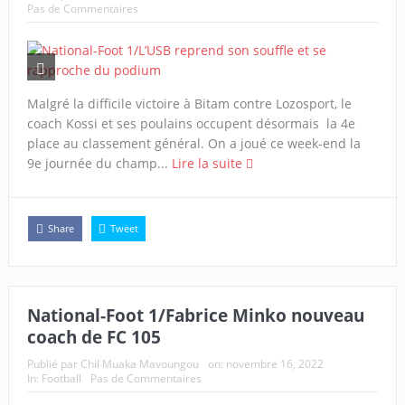
Pas de Commentaires
Malgré la difficile victoire à Bitam contre Lozosport, le
coach Kossi et ses poulains occupent désormais la 4e
place au classement général. On a joué ce week-end la
9e journée du champ...
Lire la suite
Share
Tweet
National-Foot 1/Fabrice Minko nouveau
coach de FC 105
Publié par
Chil Muaka Mavoungou
on:
novembre 16, 2022
In:
Football
Pas de Commentaires