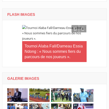
FLASH IMAGES
in-U20/Le
stuaire en
Tournoi Alaba Fall/Darneau Essia
Ndong : « Nous sommes fiers du
parcours de nos joueurs ».
Tournoi nat
U20/L’Estu
GALERIE IMAGES
qualifiée p