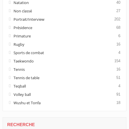
Natation
40
Non classé
27
Portrait/Interview
202
Présidence
68
Primature
6
Rugby
16
Sports de combat
4
Taekwondo
154
Tennis
16
Tennis de table
51
Teqball
4
Volley ball
91
Wushu et Tonfa
18
RECHERCHE