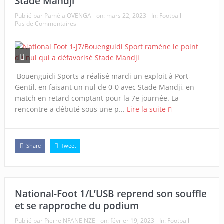
Stade Mandji
Publié par
Paméla OVENGA
on:
mars 22, 2023
In:
Football
Pas de Commentaires
Bouenguidi Sports a réalisé mardi un exploit à Port-
Gentil, en faisant un nul de 0-0 avec Stade Mandji, en
match en retard comptant pour la 7e journée. La
rencontre a débuté sous une p...
Lire la suite
Share
Tweet
National-Foot 1/L’USB reprend son souffle
et se rapproche du podium
Publié par
Pierre NFANE NZE
on:
février 19, 2023
In:
Football