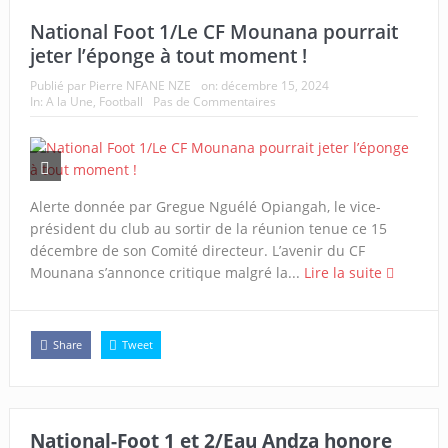
National Foot 1/Le CF Mounana pourrait
jeter l’éponge à tout moment !
Publié par
Pierre NFANE NZE
on:
décembre 15, 2024
In:
A la Une
,
Football
Pas de Commentaires
Alerte donnée par Gregue Nguélé Opiangah, le vice-
président du club au sortir de la réunion tenue ce 15
décembre de son Comité directeur. L’avenir du CF
Mounana s’annonce critique malgré la...
Lire la suite
Share
Tweet
National-Foot 1 et 2/Eau Andza honore