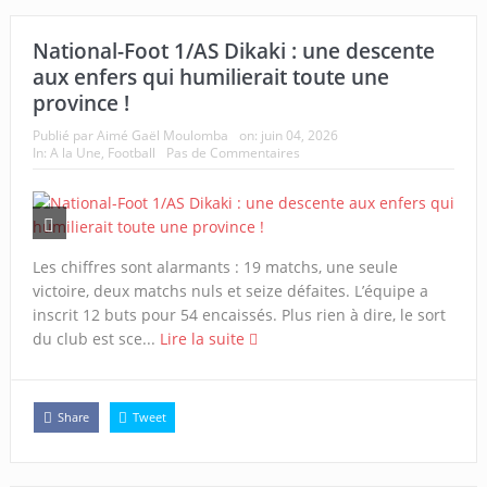
National-Foot 1/AS Dikaki : une descente
aux enfers qui humilierait toute une
province !
Publié par
Aimé Gaël Moulomba
on:
juin 04, 2026
In:
A la Une
,
Football
Pas de Commentaires
Les chiffres sont alarmants : 19 matchs, une seule
victoire, deux matchs nuls et seize défaites. L’équipe a
inscrit 12 buts pour 54 encaissés. Plus rien à dire, le sort
du club est sce...
Lire la suite
Share
Tweet