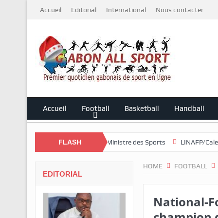
Accueil
Editorial
International
Nous contacter
Accueil
Football
Basketball
Handball
 et les perspectives du Ministre des Sports
FLASH
LINAFP/Caleb Nzamba dé
HOME
FOOTBALL
EDITORIAL
National-F
champion 