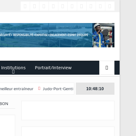
Institutions
Portrait/Interview
raîneur
Judo-Port-Gentil/L’édition 2026 du Tournoi international de ju
10:48:11
ABON