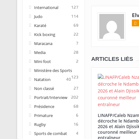
International
127
El
Judo
114
Karaté
69
Kick boxing
22
Maracana
7
Media
28
ARTICLES LIÉS
Mini foot
2
Ministère des Sports
123
Natation
40
Non classé
27
Portrait/Interview
202
Présidence
68
LINAFP/Caleb Nza
Primature
6
décroche le Ndamb
Rugby
16
2026 et Alain Djissi
couronné meilleur
Sports de combat
4
entraîneur