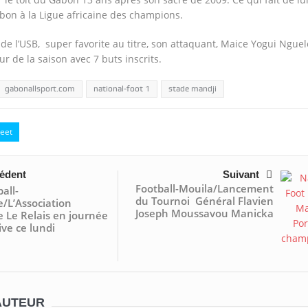
on à la Ligue africaine des champions.
de l’USB, super favorite au titre, son attaquant, Maice Yogui Ngue
ur de la saison avec 7 buts inscrits.
gabonallsport.com
national-foot 1
stade mandji
eet
édent
Suivant
Football-Mouila/Lancement
all-
du Tournoi Général Flavien
e/L’Association
Joseph Moussavou Manicka
e Le Relais en journée
ive ce lundi
AUTEUR