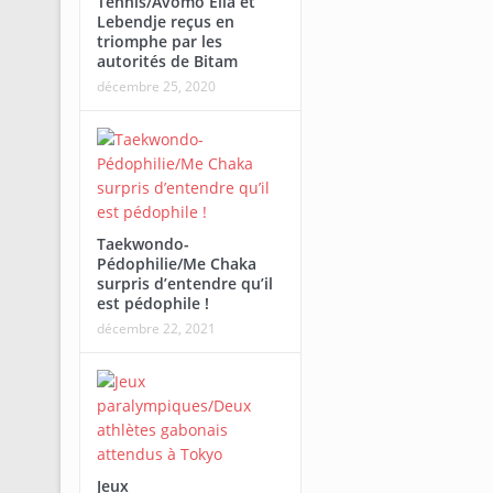
Tennis/Avomo Ella et
Lebendje reçus en
triomphe par les
autorités de Bitam
décembre 25, 2020
Taekwondo-
Pédophilie/Me Chaka
surpris d’entendre qu’il
est pédophile !
décembre 22, 2021
Jeux