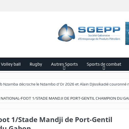
Volley ball
Rugby
Autres Sports
Sports de combat
croche le Ndambo d’Or 2026 et Alain Djissikadié couronné meilleur ent
NATIONAL-FOOT 1/STADE MANDJI DE PORT-GENTIL CHAMPION DU G
oot 1/Stade Mandji de Port-Gentil
du Gabon