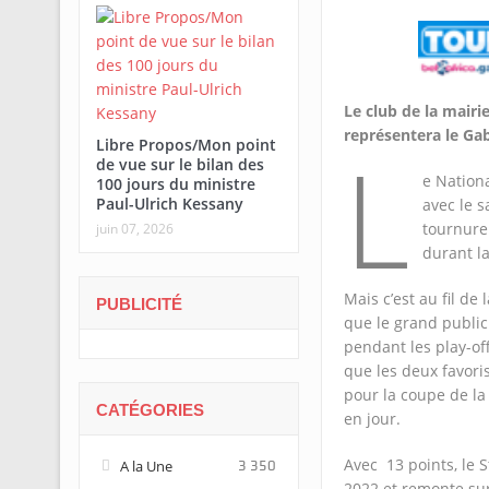
Le club de la mairi
représentera le Gab
L
Libre Propos/Mon point
de vue sur le bilan des
e Nation
100 jours du ministre
Paul-Ulrich Kessany
avec le s
tournure
juin 07, 2026
durant la
Mais c’est au fil d
PUBLICITÉ
que le grand public 
pendant les play-off
que les deux favoris
pour la coupe de la 
CATÉGORIES
en jour.
Avec 13 points, le
A la Une
3 350
2022 et remonte sur 