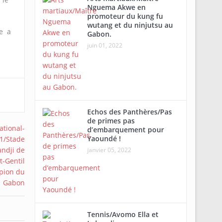
Nguema Akwe en
promoteur du kung fu
wutang et du ninjutsu au
le a
Gabon.
juin 01, 2022
Echos des Panthères/Pas
de primes pas
d’embarquement pour
Yaoundé !
janvier 05, 2022
Tennis/Avomo Ella et