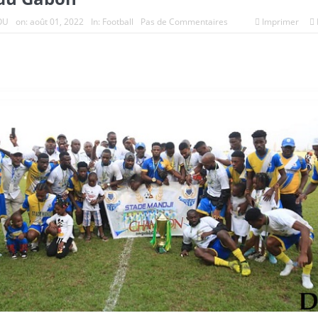
OU
on:
août 01, 2022
In:
Football
Pas de Commentaires
Imprimer