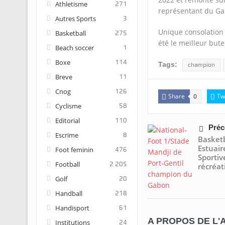
Athletisme
271
représentant du Gab
Autres Sports
3
Unique consolation 
Basketball
275
été le meilleur bute
Beach soccer
1
Boxe
114
Tags:
champion
Breve
11
Cnog
126
Share
Tw
0
Cyclisme
58
Editorial
110
Préc
Escrime
8
Basketb
Estuair
Foot feminin
476
Sportiv
Football
2 205
récréat
Golf
20
Handball
218
Handisport
61
A PROPOS DE L'
Institutions
24