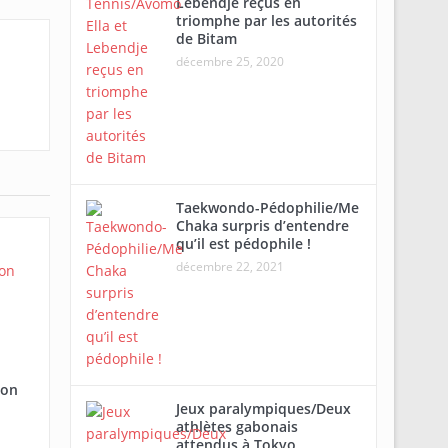
Lebendje reçus en
triomphe par les autorités
de Bitam
décembre 25, 2020
Taekwondo-Pédophilie/Me
Chaka surpris d’entendre
qu’il est pédophile !
décembre 22, 2021
bon
Jeux paralympiques/Deux
athlètes gabonais
attendus à Tokyo