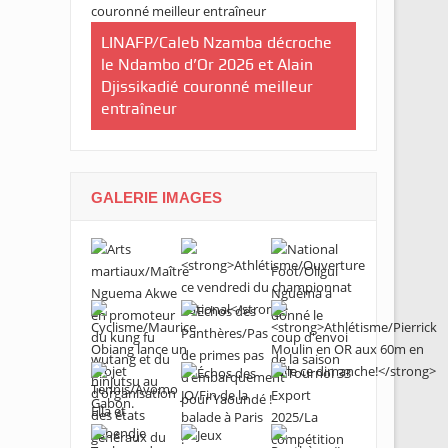
ilan à mi-
ctives du
LINAFP/Caleb Nzamba décroche
Judo-Port-G
le Ndambo d’Or 2026 et Alain
du Tournoi 
Djissikadié couronné meilleur
de la ville
entraîneur
GALERIE IMAGES