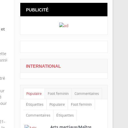
PUBLICITÉ
 et
ette
ussi
INTERNATIONAL
tré
eur
Populaire
Foot feminin
Commentaires
é
jour
Étiquettes
Populaire
Foot feminin
Commentaires
Étiquettes
21-
Arts martiaux/Maître
 le