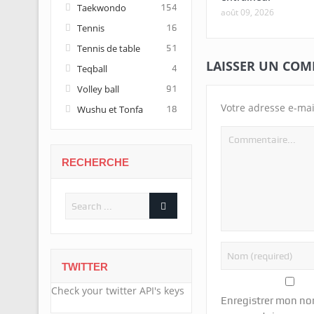
Taekwondo
154
août 09, 2026
Tennis
16
Tennis de table
51
LAISSER UN CO
Teqball
4
Volley ball
91
Votre adresse e-mai
Wushu et Tonfa
18
RECHERCHE
TWITTER
Check your twitter API's keys
Enregistrer mon no