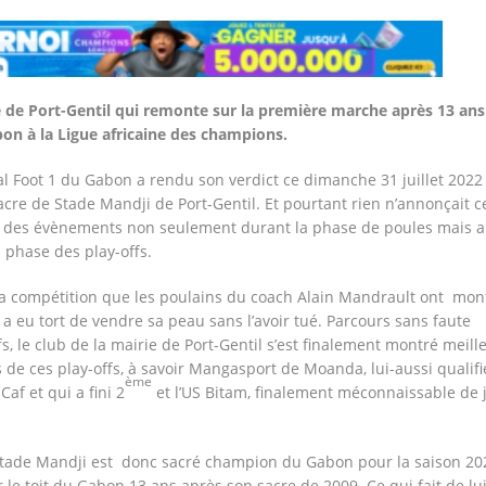
e de Port-Gentil qui remonte sur la première marche après 13 ans
on à la Ligue africaine des champions.
al Foot 1 du Gabon a rendu son verdict ce dimanche 31 juillet 2022
acre de Stade Mandji de Port-Gentil. Et pourtant rien n’annonçait c
 des évènements non seulement durant la phase de poules mais a
 phase des play-offs.
e la compétition que les poulains du coach Alain Mandrault ont mon
a eu tort de vendre sa peau sans l’avoir tué. Parcours sans faute
s, le club de la mairie de Port-Gentil s’est finalement montré meill
 de ces play-offs, à savoir Mangasport de Moanda, lui-aussi qualifi
ème
Caf et qui a fini 2
et l’US Bitam, finalement méconnaissable de 
 Stade Mandji est donc sacré champion du Gabon pour la saison 20
le toit du Gabon 13 ans après son sacre de 2009. Ce qui fait de lui