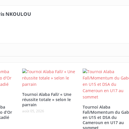
vis NKOULOU
Tournoi Alaba Fall/ « Une
réussite totale » selon le
parrain
mba
Tournoi Alaba
août 05, 2026
o d’Or
Fall/Momentum du Ga
kadié
en U15 et DSA du
Cameroun en U17 au
sommet