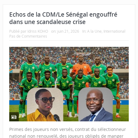
Echos de la CDM/Le Sénégal engouffré
dans une scandaleuse crise
Publié par
Idriss KOHO
on:
juin 21, 2026
In:
A la Une
,
International
Pas de Commentaires
Primes des joueurs non versés, contrat du sélectionneur
national non renouvelé, des joueurs obligés de manger