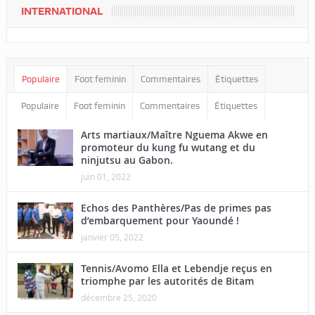
INTERNATIONAL
Populaire
Foot feminin
Commentaires
Étiquettes
Populaire
Foot feminin
Commentaires
Étiquettes
Arts martiaux/Maître Nguema Akwe en
promoteur du kung fu wutang et du
ninjutsu au Gabon.
juin 01, 2022
Echos des Panthères/Pas de primes pas
d’embarquement pour Yaoundé !
janvier 05, 2022
Tennis/Avomo Ella et Lebendje reçus en
triomphe par les autorités de Bitam
décembre 25, 2020