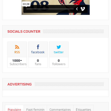
SOCIALS COUNTER
RSS
facebook
twitter
1000+
0
0
Subscribers
fans
followers
ADVERTISING
Populaire
Foot feminin
Commentaires
Étiquettes