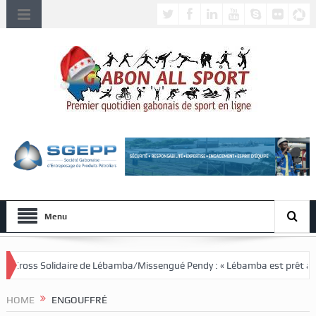
Menu
de Lébamba/Missengué Pendy : « Lébamba est prêt à accueillir ce grand é
HOME
ENGOUFFRÉ