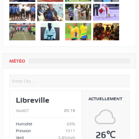
MÉTÉO
Libreville
ACTUELLEMENT
Aout07
05:19
Humidité
69%
Pression
1011
26℃
Vent
5.85mph