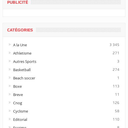
PUBLICITÉ
CATÉGORIES
A la Une
3 345
Athletisme
271
Autres Sports
3
Basketball
274
Beach soccer
1
Boxe
113
Breve
11
Cnog
126
Cyclisme
58
Editorial
110
Escrime
8