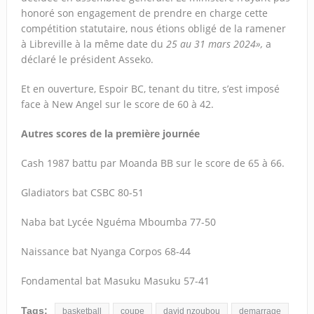
honoré son engagement de prendre en charge cette
compétition statutaire, nous étions obligé de la ramener
à Libreville à la même date du
25 au 31 mars 2024
»,
a
déclaré le président Asseko.
Et en ouverture, Espoir BC, tenant du titre, s’est imposé
face à New Angel sur le score de 60 à 42.
Autres scores de la première journée
Cash 1987 battu par Moanda BB sur le score de 65 à 66.
Gladiators bat CSBC 80-51
Naba bat Lycée Nguéma Mboumba 77-50
Naissance bat Nyanga Corpos 68-44
Fondamental bat Masuku Masuku 57-41
Tags:
basketball
coupe
david nzoubou
demarrage