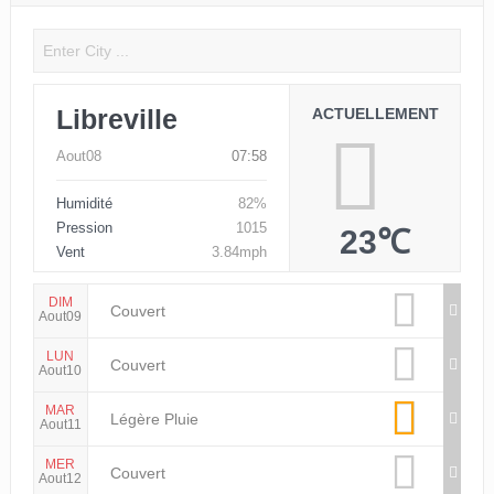
Libreville
ACTUELLEMENT
Aout08
07:58
Humidité
82%
Pression
1015
23℃
Vent
3.84mph
DIM
Couvert
Aout09
LUN
Couvert
Aout10
MAR
Légère Pluie
Aout11
MER
Couvert
Aout12