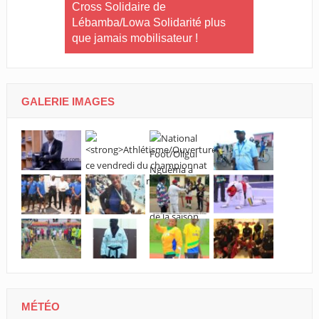
Le Gabon
Cross Solidaire de
Lébamba/Lowa Solidarité plus
Cross Solid
que jamais mobilisateur !
Lébamba/M
« Lébamba e
grand évén
GALERIE IMAGES
MÉTÉO