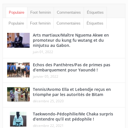
Populaire
Foot feminin
Commentaires
Étiquettes
Populaire
Foot feminin
Commentaires
Étiquettes
Arts martiaux/Maître Nguema Akwe en
promoteur du kung fu wutang et du
ninjutsu au Gabon.
juin 01, 2022
Echos des Panthères/Pas de primes pas
d’embarquement pour Yaoundé !
janvier 05, 2022
Tennis/Avomo Ella et Lebendje reçus en
triomphe par les autorités de Bitam
décembre 25, 2020
Taekwondo-Pédophilie/Me Chaka surpris
d’entendre qu’il est pédophile !
décembre 22, 2021