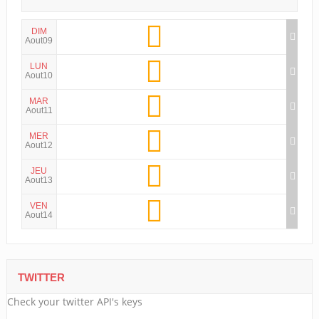
DIM
Aout09
LUN
Aout10
MAR
Aout11
MER
Aout12
JEU
Aout13
VEN
Aout14
TWITTER
Check your twitter API's keys