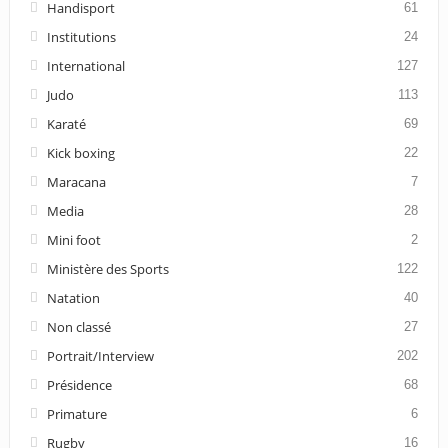
Handisport
61
Institutions
24
International
127
Judo
113
Karaté
69
Kick boxing
22
Maracana
7
Media
28
Mini foot
2
Ministère des Sports
122
Natation
40
Non classé
27
Portrait/Interview
202
Présidence
68
Primature
6
Rugby
16