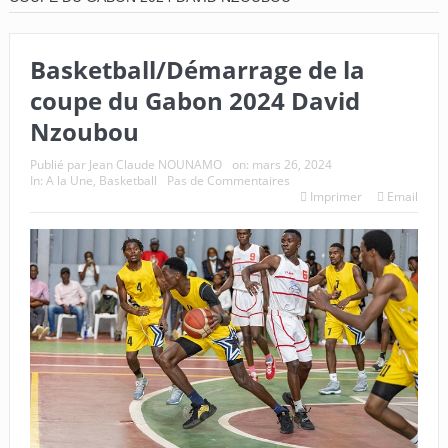
Basketball/Démarrage de la
coupe du Gabon 2024 David
Nzoubou
Publié par
Jean Claude NOUNAMO
on:
mars 26, 2024
In:
A la Une
,
Basketball
Pas de Commentaires
Imprimer
Email