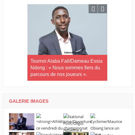
in-U20/Le
Tournoi Alaba Fall/Darneau Essia
Tournoi nat
stuaire en
Ndong : « Nous sommes fiers du
U20/L’Estu
parcours de nos joueurs ».
qualifiée p
GALERIE IMAGES