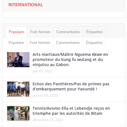
INTERNATIONAL
Populaire
Foot feminin
Commentaires
Étiquettes
Populaire
Foot feminin
Commentaires
Étiquettes
Arts martiaux/Maître Nguema Akwe en
promoteur du kung fu wutang et du
ninjutsu au Gabon.
juin 01, 2022
Echos des Panthères/Pas de primes pas
d’embarquement pour Yaoundé !
janvier 05, 2022
Tennis/Avomo Ella et Lebendje reçus en
triomphe par les autorités de Bitam
décembre 25, 2020