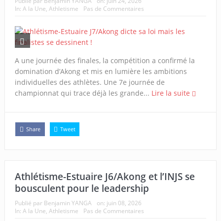
Publié par
Benjamin YANGA
on:
juin 24, 2026
In:
A la Une
,
Athletisme
Pas de Commentaires
A une journée des finales, la compétition a confirmé la
domination d’Akong et mis en lumière les ambitions
individuelles des athlètes. Une 7e journée de
championnat qui trace déjà les grande...
Lire la suite
Share
Tweet
Athlétisme-Estuaire J6/Akong et l’INJS se
bousculent pour le leadership
Publié par
Benjamin YANGA
on:
juin 08, 2026
In:
A la Une
,
Athletisme
Pas de Commentaires