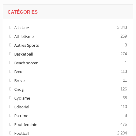
CATÉGORIES
A la Une
3 343
Athletisme
269
Autres Sports
3
Basketball
274
Beach soccer
1
Boxe
113
Breve
11
Cnog
126
Cyclisme
58
Editorial
110
Escrime
8
Foot feminin
476
Football
2 204