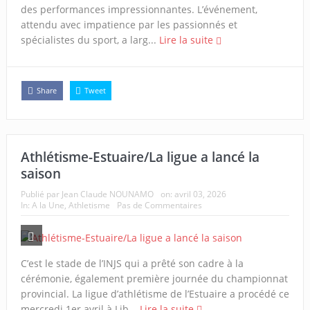
des performances impressionnantes. L’événement,
attendu avec impatience par les passionnés et
spécialistes du sport, a larg...
Lire la suite
Share
Tweet
Athlétisme-Estuaire/La ligue a lancé la
saison
Publié par
Jean Claude NOUNAMO
on:
avril 03, 2026
In:
A la Une
,
Athletisme
Pas de Commentaires
C’est le stade de l’INJS qui a prêté son cadre à la
cérémonie, également première journée du championnat
provincial. La ligue d’athlétisme de l’Estuaire a procédé ce
mercredi 1er avril à Lib...
Lire la suite