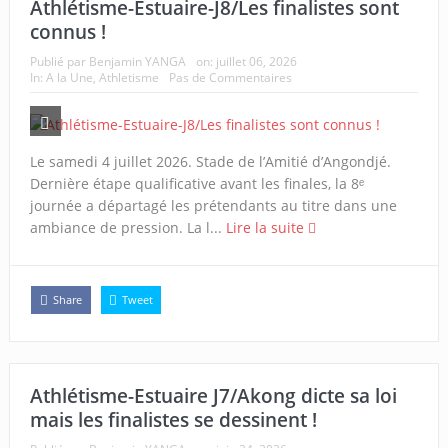
Athlétisme-Estuaire-J8/Les finalistes sont
connus !
Publié par
Benjamin YANGA
on:
juillet 06, 2026
In:
A la Une
,
Athletisme
Pas de Commentaires
Le samedi 4 juillet 2026. Stade de l’Amitié d’Angondjé.
Dernière étape qualificative avant les finales, la 8ᵉ
journée a départagé les prétendants au titre dans une
ambiance de pression. La l...
Lire la suite
Share
Tweet
Athlétisme-Estuaire J7/Akong dicte sa loi
mais les finalistes se dessinent !