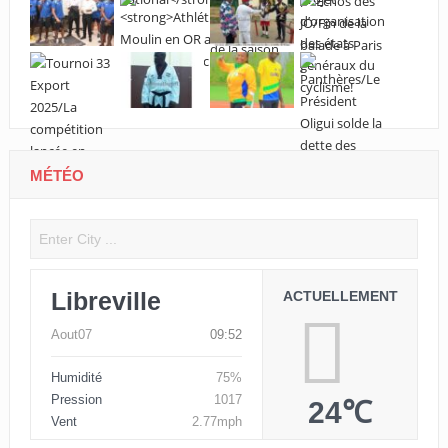
MÉTÉO
Libreville
ACTUELLEMENT
Aout07
09:52
Humidité
75%
Pression
1017
24℃
Vent
2.77mph