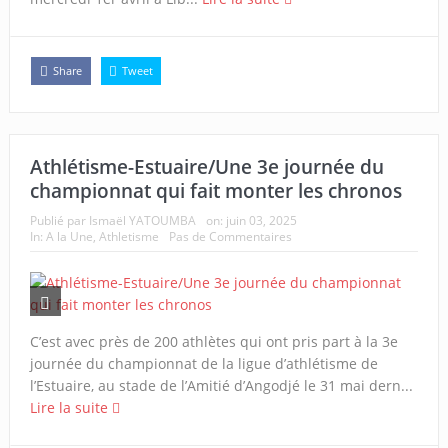
Share
Tweet
Athlétisme-Estuaire/Une 3e journée du
championnat qui fait monter les chronos
Publié par
Ismaël YATOUMBA
on:
juin 03, 2025
In:
A la Une
,
Athletisme
Pas de Commentaires
C’est avec près de 200 athlètes qui ont pris part à la 3e
journée du championnat de la ligue d’athlétisme de
l’Estuaire, au stade de l’Amitié d’Angodjé le 31 mai dern...
Lire la suite