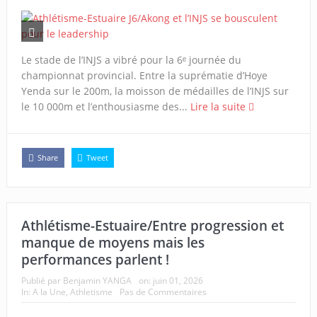
Le stade de l’INJS a vibré pour la 6ᵉ journée du
championnat provincial. Entre la suprématie d’Hoye
Yenda sur le 200m, la moisson de médailles de l’INJS sur
le 10 000m et l’enthousiasme des...
Lire la suite
Share
Tweet
Athlétisme-Estuaire/Entre progression et
manque de moyens mais les
performances parlent !
Publié par
Benjamin YANGA
on:
juin 01, 2026
In:
A la Une
,
Athletisme
Pas de Commentaires