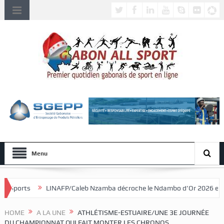
Menu
LINAFP/Caleb Nzamba décroche le Ndambo d’Or 2026 et Alain Djissikadié
HOME
A LA UNE
ATHLÉTISME-ESTUAIRE/UNE 3E JOURNÉE
DU CHAMPIONNAT QUI FAIT MONTER LES CHRONOS