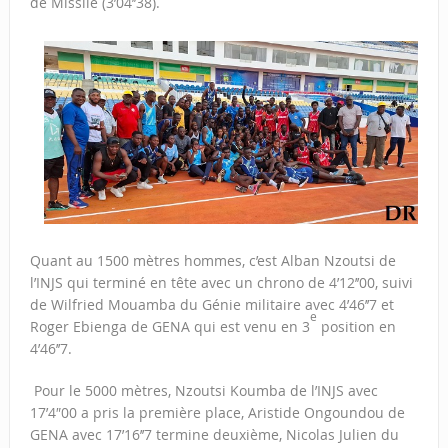
de Missile (3’04’’38).
Quant au 1500 mètres hommes, c’est Alban Nzoutsi de
l’INJS qui terminé en tête avec un chrono de 4’12’’00, suivi
de Wilfried Mouamba du Génie militaire avec 4’46’’7 et
e
Roger Ebienga de GENA qui est venu en 3
position en
4’46’’7.
Pour le 5000 mètres, Nzoutsi Koumba de l’INJS avec
17’4″00 a pris la première place, Aristide Ongoundou de
GENA avec 17’16’’7 termine deuxième, Nicolas Julien du