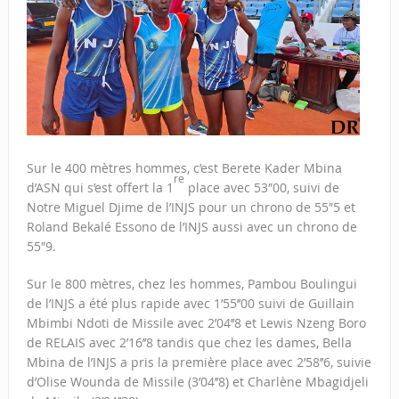
Sur le 400 mètres hommes, c’est Berete Kader Mbina
re
d’ASN qui s’est offert la 1
place avec 53″00, suivi de
Notre Miguel Djime de l’INJS pour un chrono de 55″5 et
Roland Bekalé Essono de l’INJS aussi avec un chrono de
55″9.
Sur le 800 mètres, chez les hommes, Pambou Boulingui
de l’INJS a été plus rapide avec 1’55’’00 suivi de Guillain
Mbimbi Ndoti de Missile avec 2’04’’8 et Lewis Nzeng Boro
de RELAIS avec 2’16’’8 tandis que chez les dames, Bella
Mbina de l’INJS a pris la première place avec 2’58’’6, suivie
d’Olise Wounda de Missile (3’04’’8) et Charlène Mbagidjeli