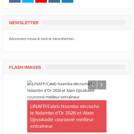
NEWSLETTER
Abonnez-vous à notre newsletter.
FLASH IMAGES
ilan à mi-
ctives du
LINAFP/Caleb Nzamba décroche
Judo-Port-G
le Ndambo d’Or 2026 et Alain
du Tournoi 
Djissikadié couronné meilleur
de la ville
entraîneur