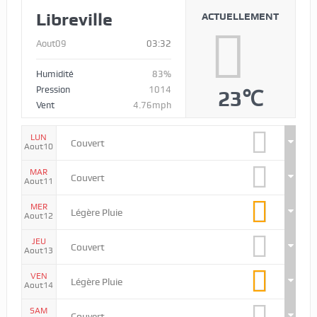
Libreville
ACTUELLEMENT
Aout09
03:32
Humidité
83%
Pression
1014
23℃
Vent
4.76mph
LUN
Couvert
Aout10
MAR
Couvert
Aout11
MER
Légère Pluie
Aout12
JEU
Couvert
Aout13
VEN
Légère Pluie
Aout14
SAM
Couvert