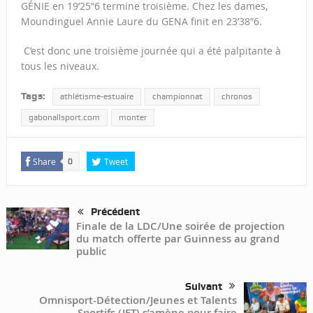
GÉNIE en 19’25″6 termine troisième. Chez les dames,
Moundinguel Annie Laure du GENA finit en 23’38″6.
C’est donc une troisième journée qui a été palpitante à
tous les niveaux.
Tags:
athlétisme-estuaire
championnat
chronos
gabonallsport.com
monter
Share
Tweet
0
Précédent
Finale de la LDC/Une soirée de projection
du match offerte par Guinness au grand
public
Suivant
Omnisport-Détection/Jeunes et Talents
Sportifs (JET) s’amène pour faire