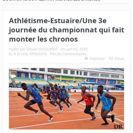
Athlétisme-Estuaire/Une 3e
journée du championnat qui fait
monter les chronos
Publié par
Ismaël YATOUMBA
on:
juin 03, 2025
In:
A la Une
,
Athletisme
Pas de Commentaires
Imprimer
Email