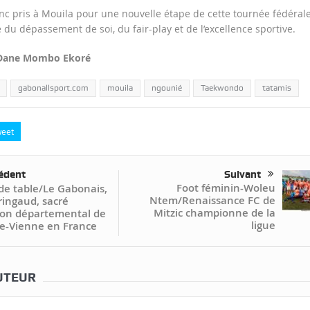
c pris à Mouila pour une nouvelle étape de cette tournée fédérale
 du dépassement de soi, du fair-play et de l’excellence sportive.
 Dane Mombo Ekoré
gabonallsport.com
mouila
ngounié
Taekwondo
tatamis
eet
édent
Suivant
Foot féminin-Woleu
de table/Le Gabonais,
Ntem/Renaissance FC de
ingaud, sacré
Mitzic championne de la
on départemental de
ligue
e-Vienne en France
UTEUR