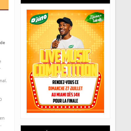
 de
e
-
nal.
0
 en
.