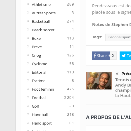
Athletisme
269
Rendez-vous est don
placée sous le signe
Autres Sports
3
Basketball
274
Notes de Stephen
Beach soccer
1
Tags:
Gabonallsport
Boxe
113
Breve
11
Cnog
126
Share
Tw
0
Cyclisme
58
Editorial
110
Préc
Tennis 
Escrime
8
Andy Br
Foot feminin
475
champi
la Haut
Football
2 204
Golf
20
Handball
218
A PROPOS DE L'A
Handisport
61