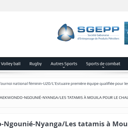
Volley ball
Rugby
Autres Sports
Sports de combat
al féminin-U20/L’Estuaire première équipe qualifiée pour les demi-finales
AEKWONDO-NGOUNIÉ-NYANGA/LES TATAMIS À MOUILA POUR LE CHA
-Ngounié-Nyanga/Les tatamis à Mou