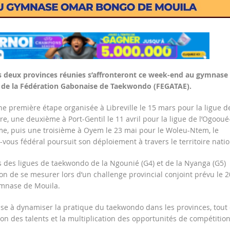
s deux provinces réunies s’affronteront ce week-end au gymnase
ive de la Fédération Gabonaise de Taekwondo (FEGATAE).
ne première étape organisée à Libreville le 15 mars pour la ligue d
ire, une deuxième à Port-Gentil le 11 avril pour la ligue de l’Ogooué
me, puis une troisième à Oyem le 23 mai pour le Woleu-Ntem, le
vous fédéral poursuit son déploiement à travers le territoire natio
es des ligues de taekwondo de la Ngounié (G4) et de la Nyanga (G5)
ion de se mesurer lors d’un challenge provincial conjoint prévu le 2
ymnase de Mouila.
ise à dynamiser la pratique du taekwondo dans les provinces, tout
ion des talents et la multiplication des opportunités de compétition