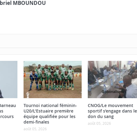
briel MBOUNDOU
/Darneau
Tournoi national féminin-
CNOG/Le mouvement
us
U20/L’Estuaire première
sportif s’engage dans le
rcours
équipe qualifiée pour les
don du sang
demi-finales
août 05, 2026
août 05, 2026