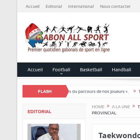
Accueil
Editorial
International
Nous contacter
Accueil
Football
Basketball
Handball
 : « Nous sommes fiers du parcours de nos joueurs ».
FLASH
Tournoi nation
HOME
A LA UNE
T
EDITORIAL
PROVINCIAL
Taekwondo