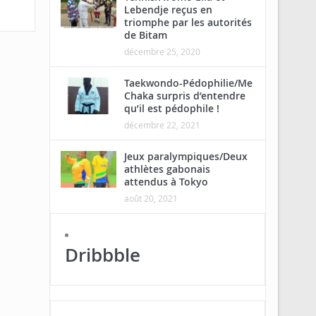
Lebendje reçus en
triomphe par les autorités
de Bitam
décembre 25, 2020
Taekwondo-Pédophilie/Me
Chaka surpris d’entendre
qu’il est pédophile !
décembre 22, 2021
Jeux paralympiques/Deux
athlètes gabonais
attendus à Tokyo
août 20, 2021
Dribbble