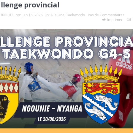
llenge provincial
OUNDOU
on:
juin 16, 2026
In:
A la Une
,
Taekwondo
Pas de Commentaires
Imprimer