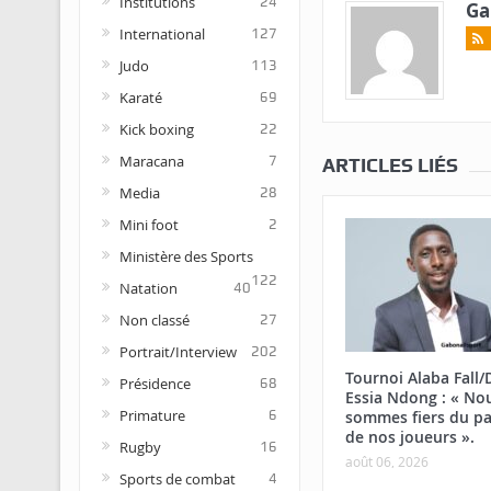
Institutions
24
Ga
International
127
Judo
113
Karaté
69
Kick boxing
22
Maracana
7
ARTICLES LIÉS
Media
28
Mini foot
2
Ministère des Sports
122
Natation
40
Non classé
27
Portrait/Interview
202
Tournoi Alaba Fall
Présidence
68
Essia Ndong : « No
Primature
6
sommes fiers du pa
de nos joueurs ».
Rugby
16
août 06, 2026
Sports de combat
4