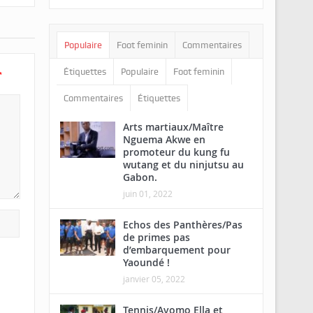
Populaire
Foot feminin
Commentaires
Étiquettes
Populaire
Foot feminin
*
Commentaires
Étiquettes
Arts martiaux/Maître
Nguema Akwe en
promoteur du kung fu
wutang et du ninjutsu au
Gabon.
juin 01, 2022
Echos des Panthères/Pas
de primes pas
d’embarquement pour
Yaoundé !
janvier 05, 2022
Tennis/Avomo Ella et