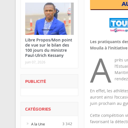
Libre Propos/Mon point
Les pratiquants de
de vue sur le bilan des
Mouila à l’initiat
100 jours du ministre
A
Paul-Ulrich Kessany
près u
juin 07, 2026
l’Estua
Mariti
rendez-
PUBLICITÉ
En effet, les athlèt
auront ainsi l’occas
juin prochain au g
CATÉGORIES
Cette compétition v
favorisant la détect
A la Une
3 342