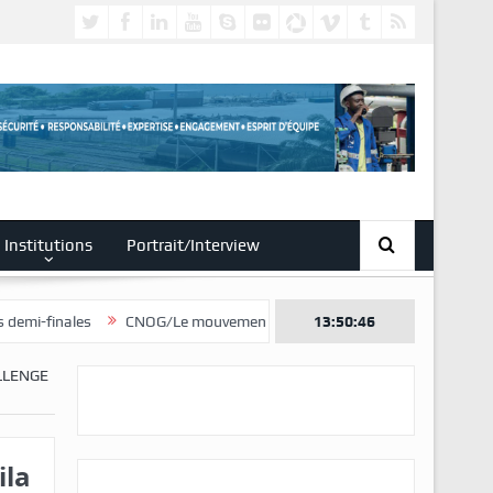
Institutions
Portrait/Interview
CNOG/Le mouvement sportif s’engage dans le don du sang
13:50:47
LLENGE
ila