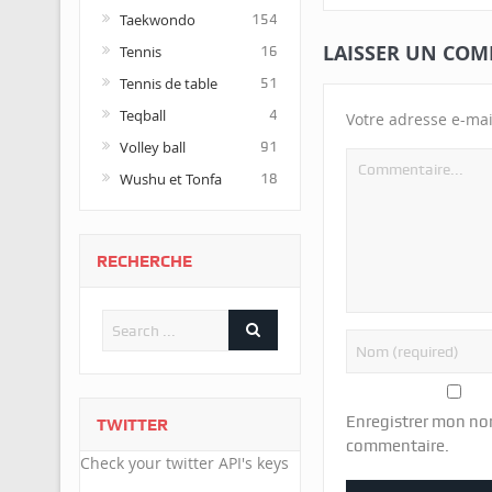
Taekwondo
154
LAISSER UN COM
Tennis
16
Tennis de table
51
Teqball
4
Votre adresse e-mai
Volley ball
91
Wushu et Tonfa
18
RECHERCHE
Enregistrer mon no
TWITTER
commentaire.
Check your twitter API's keys