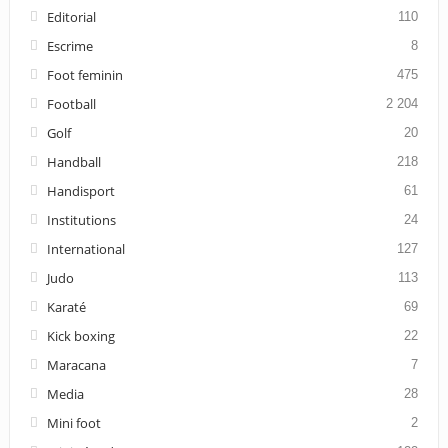
Editorial
110
Escrime
8
Foot feminin
475
Football
2 204
Golf
20
Handball
218
Handisport
61
Institutions
24
International
127
Judo
113
Karaté
69
Kick boxing
22
Maracana
7
Media
28
Mini foot
2