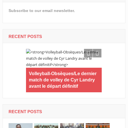
Subscribe to our email newsletter.
RECENT POSTS
veau de
Golf/Lance
rdinaire
Volleyball-Obsèques/Le dernier
édition de 
match de volley de Cyr Landry
de Librevill
avant le départ définitif
RECENT POSTS