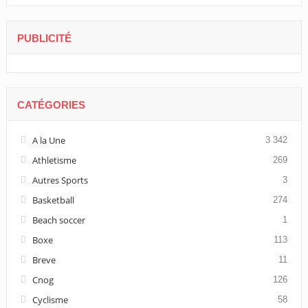
PUBLICITÉ
CATÉGORIES
A la Une
3 342
Athletisme
269
Autres Sports
3
Basketball
274
Beach soccer
1
Boxe
113
Breve
11
Cnog
126
Cyclisme
58