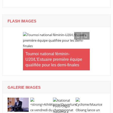
FLASH IMAGES
CNOG/Le m
rneau Essia
Tournoi national féminin-
s’engage d
 fiers du
U20/L’Estuaire première équipe
s ».
qualifiée pour les demi-finales
GALERIE IMAGES