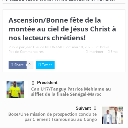
Ascension/Bonne fête de la
montée au ciel de Jésus Christ à
nos lecteurs chrétiens!
Publié par
Jean Claude NOUNAMO
on:
mai 18, 2023
In:
Breve
Pas de Commentaires
Imprimer
Email
Share
Tweet
0
Précédent
Can U17/Tanguy Patrice Mebiame au
sifflet de la finale Sénégal-Maroc
Suivant
Boxe/Une mission de prospection conduite
par Clément Tsamounou au Congo