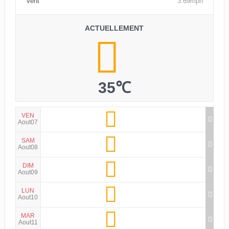
Vent
3.69mph
ACTUELLEMENT
35℃
VEN
Aout07
SAM
Aout08
DIM
Aout09
LUN
Aout10
MAR
Aout11