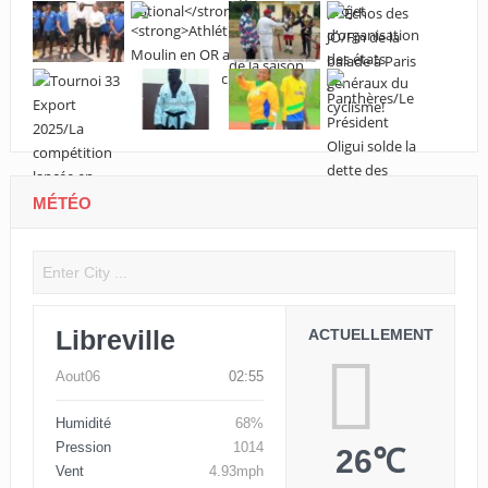
MÉTÉO
Libreville
ACTUELLEMENT
Aout06
02:55
Humidité
68%
Pression
1014
26℃
Vent
4.93mph